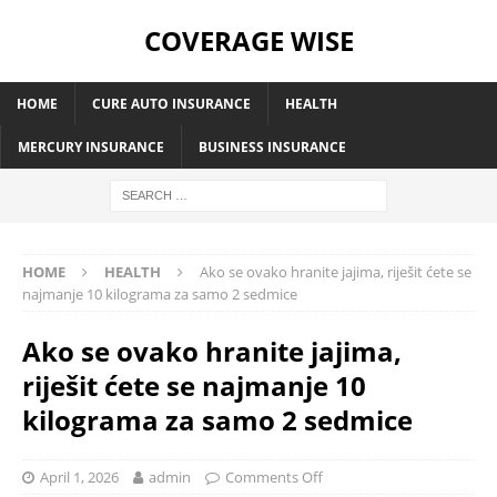
COVERAGE WISE
HOME
CURE AUTO INSURANCE
HEALTH
MERCURY INSURANCE
BUSINESS INSURANCE
HOME
HEALTH
Ako se ovako hranite jajima, riješit ćete se
najmanje 10 kilograma za samo 2 sedmice
Ako se ovako hranite jajima,
riješit ćete se najmanje 10
kilograma za samo 2 sedmice
April 1, 2026
admin
Comments Off