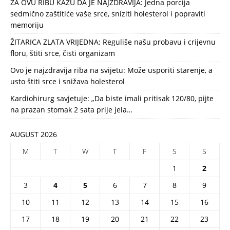
ZA OVU RIBU KAŽU DA JE NAJZDRAVIJA: Jedna porcija
sedmično zaštitiće vaše srce, sniziti holesterol i popraviti
memoriju
ŽITARICA ZLATA VRIJEDNA: Reguliše našu probavu i crijevnu
floru, štiti srce, čisti organizam
Ovo je najzdravija riba na svijetu: Može usporiti starenje, a
usto štiti srce i snižava holesterol
Kardiohirurg savjetuje: „Da biste imali pritisak 120/80, pijte
na prazan stomak 2 sata prije jela…
AUGUST 2026
M
T
W
T
F
S
S
1
2
3
4
5
6
7
8
9
10
11
12
13
14
15
16
17
18
19
20
21
22
23