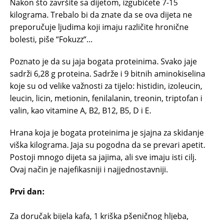
Nakon što završite sa dijetom, izgubićete 7-15
kilograma. Trebalo bi da znate da se ova dijeta ne
preporučuje ljudima koji imaju različite hronične
bolesti, piše “Fokuzz“…
Poznato je da su jaja bogata proteinima. Svako jaje
sadrži 6,28 g proteina. Sadrže i 9 bitnih aminokiselina
koje su od velike važnosti za tijelo: histidin, izoleucin,
leucin, licin, metionin, fenilalanin, treonin, triptofan i
valin, kao vitamine A, B2, B12, B5, D i E.
Hrana koja je bogata proteinima je sjajna za skidanje
viška kilograma. Jaja su pogodna da se prevari apetit.
Postoji mnogo dijeta sa jajima, ali sve imaju isti cilj.
Ovaj način je najefikasniji i najjednostavniji.
Prvi dan:
Za doručak bijela kafa, 1 kriška pšeničnog hljeba,