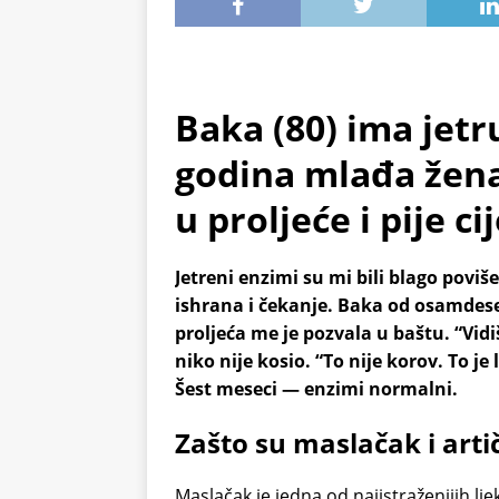
Baka (80) ima jetr
godina mlađa žena
u proljeće i pije ci
Jetreni enzimi su mi bili blago povi
ishrana i čekanje. Baka od osamdeset
proljeća me je pozvala u baštu. “Vid
niko nije kosio. “To nije korov. To je
Šest meseci — enzimi normalni.
Zašto su maslačak i artič
Maslačak je jedna od najistraženijih lje