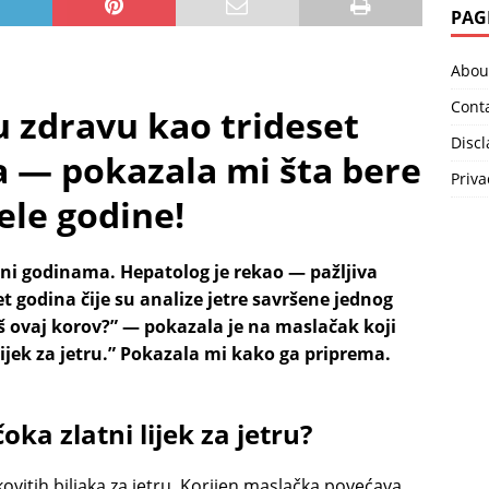
PAG
Abou
Cont
u zdravu kao trideset
Disc
 — pokazala mi šta bere
Priva
jele godine!
šeni godinama. Hepatolog je rekao — pažljiva
 godina čije su analize jetre savršene jednog
iš ovaj korov?” — pokazala je na maslačak koji
 lijek za jetru.” Pokazala mi kako ga priprema.
oka zlatni lijek za jetru?
kovitih biljaka za jetru. Korijen maslačka povećava