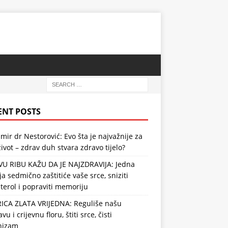
ENT POSTS
mir dr Nestorović: Evo šta je najvažnije za
ivot – zdrav duh stvara zdravo tijelo?
VU RIBU KAŽU DA JE NAJZDRAVIJA: Jedna
ja sedmično zaštitiće vaše srce, sniziti
terol i popraviti memoriju
RICA ZLATA VRIJEDNA: Reguliše našu
vu i crijevnu floru, štiti srce, čisti
nizam