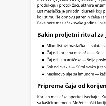
produkciju i protok žuči, aktivira enzime
List maslačka je prirodni diuretik koji 
koji stimuliše obnovu jetrenih ćelija i 
Baka bere maslačak svake godine i pije 
Bakin proljetni ritual za 
Mladi listovi maslačka — salata
Čaj od korijena maslačka — šolja 
Čaj od lista artičoke — šolja posl
Sok od cvekle — 50ml svako jutro
Maslinovo ulje sa limunom — kaš
Priprema čaja od korije
Korijen maslačka operite i iseckajte. Ku
sa kašičicom meda. Možete sušiti korijen