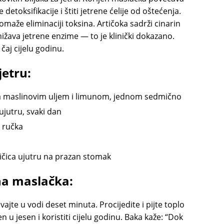
 detoksifikacije i štiti jetrene ćelije od oštećenja.
pomaže eliminaciji toksina. Artičoka sadrži cinarin
snižava jetrene enzime — to je klinički dokazano.
čaj cijelu godinu.
jetru:
 sa maslinovim uljem i limunom, jednom sedmično
ujutru, svaki dan
e ručka
ičica ujutru na prazan stomak
na maslačka:
vajte u vodi deset minuta. Procijedite i pijte toplo
 u jesen i koristiti cijelu godinu. Baka kaže: “Dok