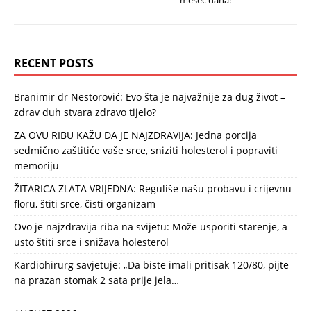
mesec dana!
RECENT POSTS
Branimir dr Nestorović: Evo šta je najvažnije za dug život –
zdrav duh stvara zdravo tijelo?
ZA OVU RIBU KAŽU DA JE NAJZDRAVIJA: Jedna porcija
sedmično zaštitiće vaše srce, sniziti holesterol i popraviti
memoriju
ŽITARICA ZLATA VRIJEDNA: Reguliše našu probavu i crijevnu
floru, štiti srce, čisti organizam
Ovo je najzdravija riba na svijetu: Može usporiti starenje, a
usto štiti srce i snižava holesterol
Kardiohirurg savjetuje: „Da biste imali pritisak 120/80, pijte
na prazan stomak 2 sata prije jela…