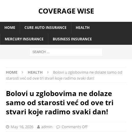
COVERAGE WISE
HOME
CURE AUTO INSURANCE
HEALTH
MERCURY INSURANCE
BUSINESS INSURANCE
HOME
HEALTH
Bolovi u zglobovima ne dolaze samo od
starosti već od ove tri stvari koje radimo svaki dan!
Bolovi u zglobovima ne dolaze
samo od starosti već od ove tri
stvari koje radimo svaki dan!
May 16, 2026
admin
Comments Off