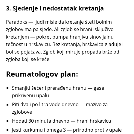
3. Sjedenje i nedostatak kretanja
Paradoks — ljudi misle da kretanje šteti bolnim
zglobovima pa sjede. Ali zglob se hrani isključivo
kretanjem — pokret pumpa hranjivu sinovijalnu
tečnost u hrskavicu. Bez kretanja, hrskavica gladuje i
bol se pojačava. Zglob koji miruje propada brže od
zgloba koji se kreće.
Reumatologov plan:
Smanjiti šećer i prerađenu hranu — gase
prikrivenu upalu
Piti dva i po litra vode dnevno — mazivo za
zglobove
Hodati 30 minuta dnevno — hrani hrskavicu
Jesti kurkumu i omega 3 — prirodno protiv upale