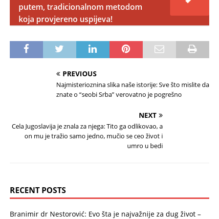
putem, tradicionalnom metodom
koja provjereno uspijeva!
PREVIOUS
Najmisterioznina slika naše istorije: Sve što mislite da
znate o “seobi Srba” verovatno je pogrešno
NEXT
Cela Jugoslavija je znala za njega: Tito ga odlikovao, a
on mu je tražio samo jedno, mučio se ceo život i
umro u bedi
RECENT POSTS
Branimir dr Nestorović: Evo šta je najvažnije za dug život –