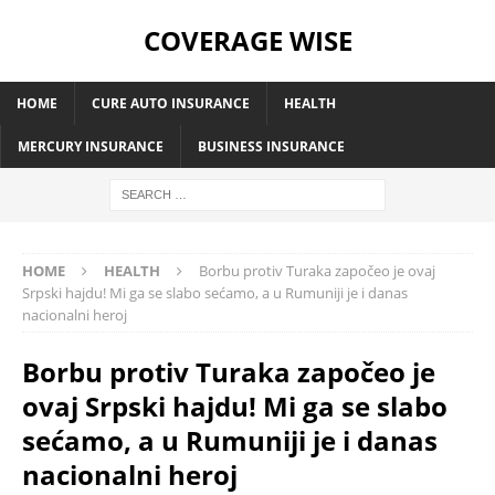
COVERAGE WISE
HOME
CURE AUTO INSURANCE
HEALTH
MERCURY INSURANCE
BUSINESS INSURANCE
HOME
HEALTH
Borbu protiv Turaka započeo je ovaj
Srpski hajdu! Mi ga se slabo sećamo, a u Rumuniji je i danas
nacionalni heroj
Borbu protiv Turaka započeo je
ovaj Srpski hajdu! Mi ga se slabo
sećamo, a u Rumuniji je i danas
nacionalni heroj