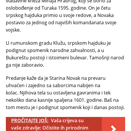
vladavine kneza Mihaja Hrabrog, koji se borio za
oslobođenje od Turaka 1595. godine. On je četu
srpskog hajduka primio u svoje redove, a Novaka
postavio za jednog od najviših komandanata svoje
vojske.
U rumunskom gradu Klužu, srpskom hajduku je
podignut spomenik narodne zahvalnosti, a u
Bukureštu postoji i istoimeni bulevar. Tamošnji narod
ga nije zaboravio.
Predanje kaže da je Starina Novak na prevaru
uhvaćen i zajedno sa saborcima nabijen na
kolac. Njihova tela su ostavljena gavranima i tek
nekoliko dana kasnije spaljena 1601. godine. Baš na
tom mestu je i podignut spomenik koji i danas postoji.
PROČITAJTE JOŠ:
Vaša crijeva su
vaše zdravlje: Očistite ih prirodnim