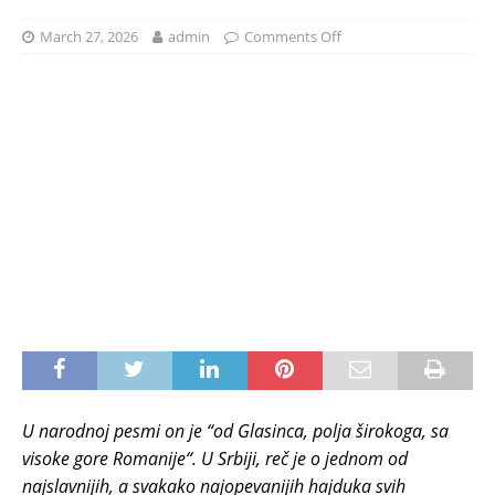
March 27, 2026
admin
Comments Off
U narodnoj pesmi on je “od Glasinca, polja širokoga, sa
visoke gore Romanije“. U Srbiji, reč je o jednom od
najslavnijih, a svakako najopevanijih hajduka svih