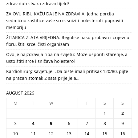
zdrav duh stvara zdravo tijelo?
ZA OVU RIBU KAŽU DA JE NAJZDRAVIJA: Jedna porcija
sedmično zaštitiće vaše srce, sniziti holesterol i popraviti
memoriju
ŽITARICA ZLATA VRIJEDNA: Reguliše našu probavu i crijevnu
floru, štiti srce, čisti organizam
Ovo je najzdravija riba na svijetu: Može usporiti starenje, a
usto štiti srce i snižava holesterol
Kardiohirurg savjetuje: „Da biste imali pritisak 120/80, pijte
na prazan stomak 2 sata prije jela…
AUGUST 2026
M
T
W
T
F
S
S
1
2
3
4
5
6
7
8
9
10
11
12
13
14
15
16