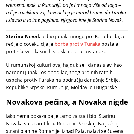
vremena. Ipak, u Rumuniji, on je i mnogo više od toga –
reč je o velikom vojskovođi koji je narod branio do Turaka
i slavno u to ime poginuo. Njegovo ime je Starina Novak.
Starina Novak
je bio junak mnogo pre Karađorđa, a
reč je o čoveku čija je
borba protiv Turaka
postala
preteča svih kasnijih srpskih buna i ustanaka!
U rumunskoj kulturi ovaj hajduk se i danas slavi kao
narodni junak i oslobodilac, zbog brojnih ratnih
uspeha protiv Turaka na području današnje Srbije,
Republike Srpske, Rumunije, Moldavije i Bugarske.
Novakova pećina, a Novaka nigde
Iako nema dokaza da je tamo zaista i bio, Starinu
Novaka su upamtili i u Republici Srpskoj. Na južnoj
strani planine Romanije, iznad Pala, nalazi se čuvena