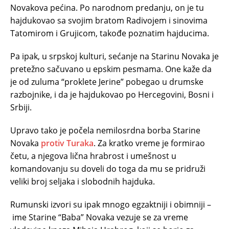
Novakova pećina. Po narodnom predanju, on je tu
hajdukovao sa svojim bratom Radivojem i sinovima
Tatomirom i Grujicom, takođe poznatim hajducima.
Pa ipak, u srpskoj kulturi, sećanje na Starinu Novaka je
pretežno sačuvano u epskim pesmama. One kaže da
je od zuluma “proklete Jerine” pobegao u drumske
razbojnike, i da je hajdukovao po Hercegovini, Bosni i
Srbiji.
Upravo tako je počela nemilosrdna borba Starine
Novaka
protiv Turaka
. Za kratko vreme je formirao
četu, a njegova lična hrabrost i umešnost u
komandovanju su doveli do toga da mu se pridruži
veliki broj seljaka i slobodnih hajduka.
Rumunski izvori su ipak mnogo egzaktniji i obimniji –
ime Starine “Baba” Novaka vezuje se za vreme