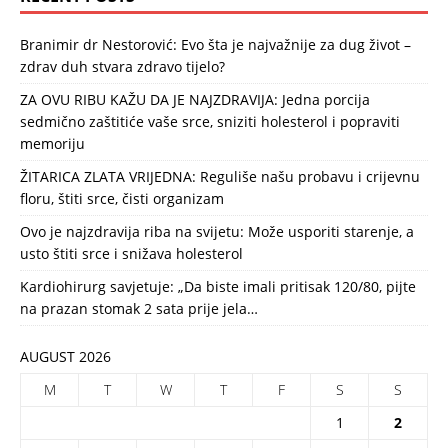
Branimir dr Nestorović: Evo šta je najvažnije za dug život –
zdrav duh stvara zdravo tijelo?
ZA OVU RIBU KAŽU DA JE NAJZDRAVIJA: Jedna porcija
sedmično zaštitiće vaše srce, sniziti holesterol i popraviti
memoriju
ŽITARICA ZLATA VRIJEDNA: Reguliše našu probavu i crijevnu
floru, štiti srce, čisti organizam
Ovo je najzdravija riba na svijetu: Može usporiti starenje, a
usto štiti srce i snižava holesterol
Kardiohirurg savjetuje: „Da biste imali pritisak 120/80, pijte
na prazan stomak 2 sata prije jela…
AUGUST 2026
M
T
W
T
F
S
S
1
2