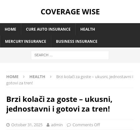
COVERAGE WISE
HOME
CURE AUTO INSURANCE
HEALTH
MERCURY INSURANCE
BUSINESS INSURANCE
HOME
HEALTH
Brzi kolači za goste – ukusni, jednostavni i
gotovi za tren!
Brzi kolači za goste – ukusni,
jednostavni i gotovi za tren!
October 31, 2025
admin
Comments Off