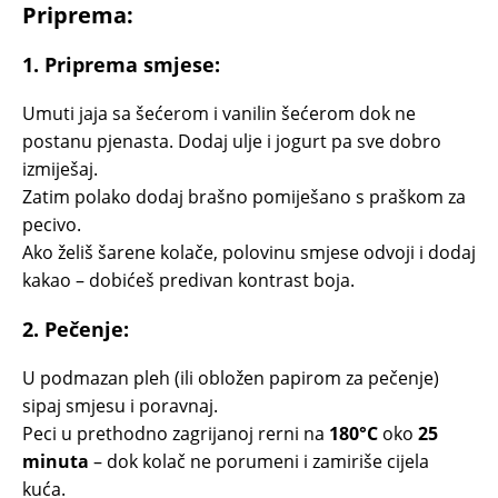
Priprema:
1.
Priprema smjese:
Umuti jaja sa šećerom i vanilin šećerom dok ne
postanu pjenasta. Dodaj ulje i jogurt pa sve dobro
izmiješaj.
Zatim polako dodaj brašno pomiješano s praškom za
pecivo.
Ako želiš šarene kolače, polovinu smjese odvoji i dodaj
kakao – dobićeš predivan kontrast boja.
2.
Pečenje:
U podmazan pleh (ili obložen papirom za pečenje)
sipaj smjesu i poravnaj.
Peci u prethodno zagrijanoj rerni na
180°C
oko
25
minuta
– dok kolač ne porumeni i zamiriše cijela
kuća.