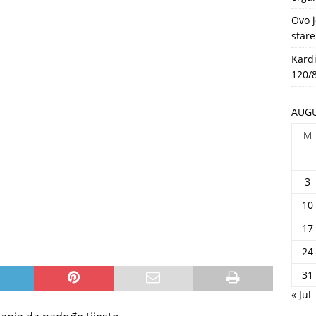
HEALTH
Ovo j
stare
Kardi
120/8
AUGU
M
3
10
17
24
31
« Jul