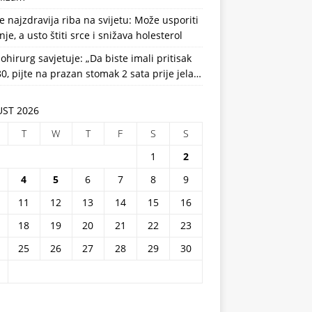
e najzdravija riba na svijetu: Može usporiti
nje, a usto štiti srce i snižava holesterol
ohirurg savjetuje: „Da biste imali pritisak
0, pijte na prazan stomak 2 sata prije jela…
ST 2026
T
W
T
F
S
S
1
2
4
5
6
7
8
9
11
12
13
14
15
16
18
19
20
21
22
23
25
26
27
28
29
30