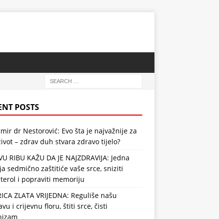
ENT POSTS
mir dr Nestorović: Evo šta je najvažnije za
ivot – zdrav duh stvara zdravo tijelo?
VU RIBU KAŽU DA JE NAJZDRAVIJA: Jedna
ja sedmično zaštitiće vaše srce, sniziti
terol i popraviti memoriju
RICA ZLATA VRIJEDNA: Reguliše našu
vu i crijevnu floru, štiti srce, čisti
nizam