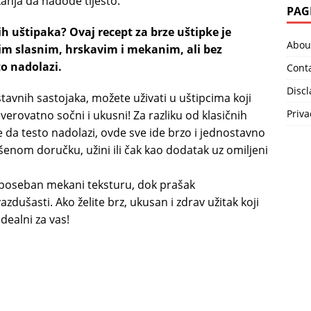
ekanja da nadođe tijesto.
PAG
h uštipaka? Ovaj recept za brze uštipke je
Abou
im slasnim, hrskavim i mekanim, ali bez
to nadolazi.
Cont
Disc
avnih sastojaka, možete uživati u uštipcima koji
Priva
neverovatno sočni i ukusni! Za razliku od klasičnih
e da testo nadolazi, ovde sve ide brzo i jednostavno
ršenom doručku, užini ili čak kao dodatak uz omiljeni
 poseban mekani teksturu, dok prašak
vazdušasti. Ako želite brz, ukusan i zdrav užitak koji
idealni za vas!