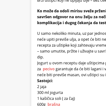
Brzi uštipci koji ne upijaju ulje – Bez č
Ko može da odoli mirisu sveže prženi
savršen odgovor na onu želju za neč
komplikacija i dugog čekanja da tes
U samo nekoliko minuta, uz par jednost
neće upiti previše ulja, a opet će biti 
recepta za uštipke koji zahtevaju vrem
– samo umutite, pržite i uživajte u sav
dip.
Jogurt u ovom receptu daje uštipcima
za
pecivo
garantuje da će biti lagani i 
neće biti previše masan, ovi uštipci su 
Sastojci:
2 jaja
300 ml jogurta
1 kašičica soli ( za čaj)
600g
brašna