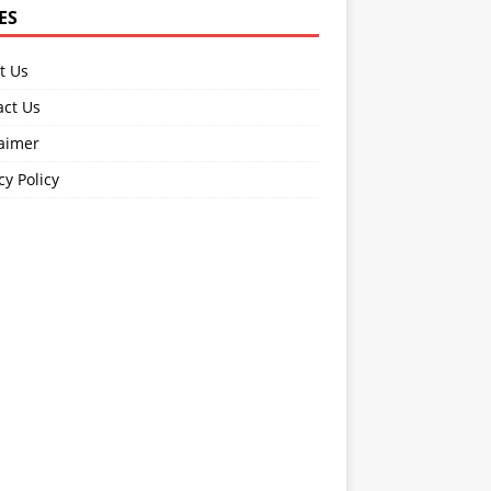
ES
t Us
act Us
laimer
cy Policy