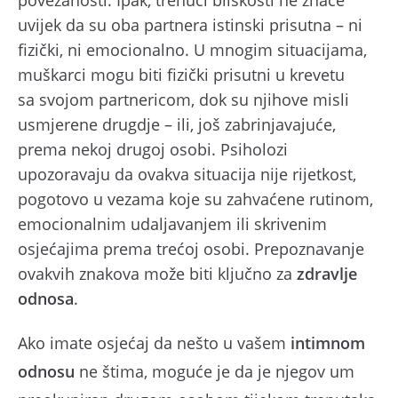
povezanosti. Ipak, trenuci bliskosti ne znače
uvijek da su oba partnera istinski prisutna – ni
fizički, ni emocionalno. U mnogim situacijama,
muškarci mogu biti fizički prisutni u krevetu
sa
svojom partnericom, dok su njihove misli
usmjerene drugdje – ili, još zabrinjavajuće,
prema nekoj drugoj osobi. Psiholozi
upozoravaju da ovakva situacija nije rijetkost,
pogotovo u vezama koje su zahvaćene rutinom,
emocionalnim udaljavanjem ili skrivenim
osjećajima prema trećoj osobi. Prepoznavanje
ovakvih znakova može biti ključno za
zdravlje
odnosa
.
Ako imate osjećaj da nešto u vašem
intimnom
odnosu
ne štima, moguće je da je njegov um