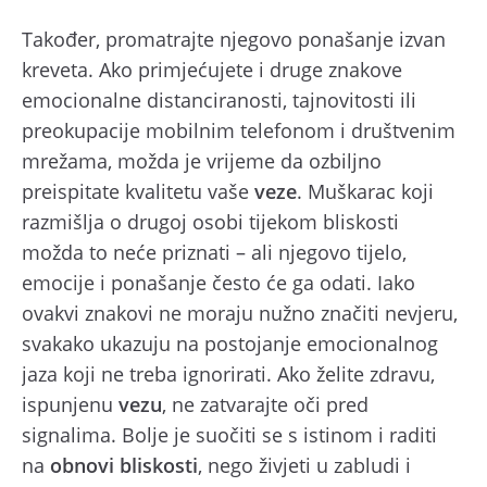
Također, promatrajte njegovo ponašanje izvan
kreveta. Ako
primjećujete i druge znakove
emocionalne distanciranosti, tajnovitosti ili
preokupacije mobilnim telefonom i društvenim
mrežama, možda je vrijeme da ozbiljno
preispitate kvalitetu vaše
veze
. Muškarac koji
razmišlja o drugoj osobi tijekom bliskosti
možda to neće priznati – ali njegovo tijelo,
emocije i ponašanje često će ga odati. Iako
ovakvi znakovi ne moraju nužno značiti nevjeru,
svakako ukazuju na postojanje emocionalnog
jaza koji ne treba ignorirati. Ako želite zdravu,
ispunjenu
vezu
, ne zatvarajte oči pred
signalima. Bolje je suočiti se s istinom i raditi
na
obnovi bliskosti
, nego živjeti u zabludi i