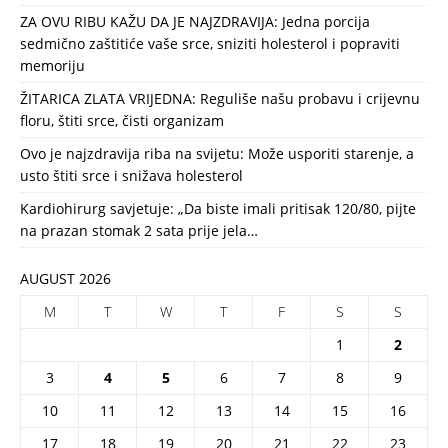
ZA OVU RIBU KAŽU DA JE NAJZDRAVIJA: Jedna porcija
sedmično zaštitiće vaše srce, sniziti holesterol i popraviti
memoriju
ŽITARICA ZLATA VRIJEDNA: Reguliše našu probavu i crijevnu
floru, štiti srce, čisti organizam
Ovo je najzdravija riba na svijetu: Može usporiti starenje, a
usto štiti srce i snižava holesterol
Kardiohirurg savjetuje: „Da biste imali pritisak 120/80, pijte
na prazan stomak 2 sata prije jela…
AUGUST 2026
M
T
W
T
F
S
S
1
2
3
4
5
6
7
8
9
10
11
12
13
14
15
16
17
18
19
20
21
22
23