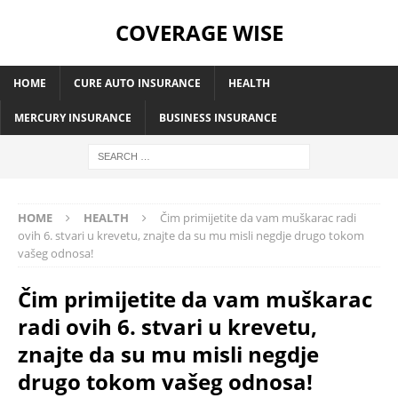
COVERAGE WISE
HOME
CURE AUTO INSURANCE
HEALTH
MERCURY INSURANCE
BUSINESS INSURANCE
HOME
HEALTH
Čim primijetite da vam muškarac radi
ovih 6. stvari u krevetu, znajte da su mu misli negdje drugo tokom
vašeg odnosa!
Čim primijetite da vam muškarac
radi ovih 6. stvari u krevetu,
znajte da su mu misli negdje
drugo tokom vašeg odnosa!