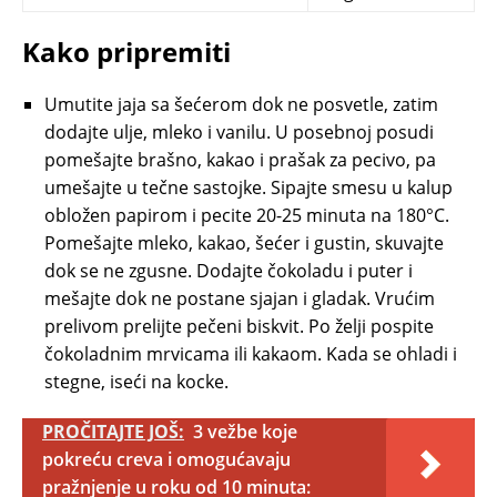
Kako pripremiti
Umutite jaja sa šećerom dok ne posvetle, zatim
dodajte ulje, mleko i vanilu. U posebnoj posudi
pomešajte brašno, kakao i prašak za pecivo, pa
umešajte u tečne sastojke. Sipajte smesu u kalup
obložen papirom i pecite 20-25 minuta na 180°C.
Pomešajte mleko, kakao, šećer i gustin, skuvajte
dok se ne zgusne. Dodajte čokoladu i puter i
mešajte dok ne postane sjajan i gladak. Vrućim
prelivom prelijte pečeni biskvit. Po želji pospite
čokoladnim mrvicama ili kakaom. Kada se ohladi i
stegne, iseći na kocke.
PROČITAJTE JOŠ:
3 vežbe koje
pokreću creva i omogućavaju
pražnjenje u roku od 10 minuta: