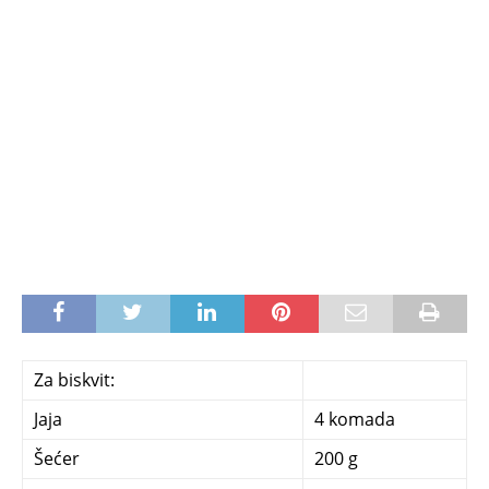
Za biskvit:
Jaja
4 komada
Šećer
200 g