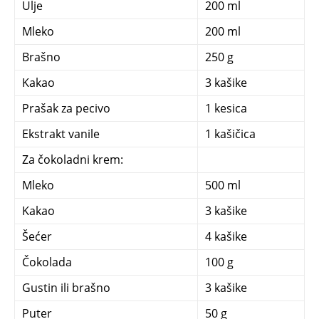
Ulje
200 ml
Mleko
200 ml
Brašno
250 g
Kakao
3 kašike
Prašak za pecivo
1 kesica
Ekstrakt vanile
1 kašičica
Za čokoladni krem:
Mleko
500 ml
Kakao
3 kašike
Šećer
4 kašike
Čokolada
100 g
Gustin ili brašno
3 kašike
Puter
50 g