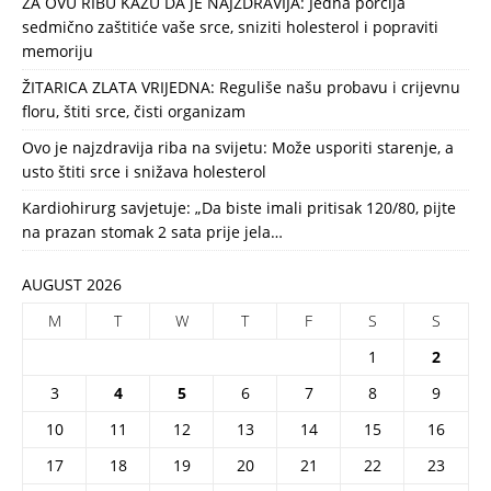
ZA OVU RIBU KAŽU DA JE NAJZDRAVIJA: Jedna porcija
sedmično zaštitiće vaše srce, sniziti holesterol i popraviti
memoriju
ŽITARICA ZLATA VRIJEDNA: Reguliše našu probavu i crijevnu
floru, štiti srce, čisti organizam
Ovo je najzdravija riba na svijetu: Može usporiti starenje, a
usto štiti srce i snižava holesterol
Kardiohirurg savjetuje: „Da biste imali pritisak 120/80, pijte
na prazan stomak 2 sata prije jela…
AUGUST 2026
M
T
W
T
F
S
S
1
2
3
4
5
6
7
8
9
10
11
12
13
14
15
16
17
18
19
20
21
22
23