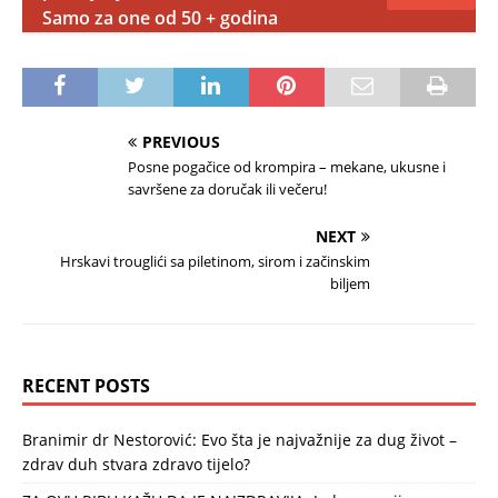
Samo za one od 50 + godina
PREVIOUS
Posne pogačice od krompira – mekane, ukusne i
savršene za doručak ili večeru!
NEXT
Hrskavi trouglići sa piletinom, sirom i začinskim
biljem
RECENT POSTS
Branimir dr Nestorović: Evo šta je najvažnije za dug život –
zdrav duh stvara zdravo tijelo?