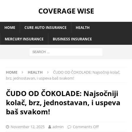
COVERAGE WISE
HOME
CURE AUTO INSURANCE
HEALTH
MERCURY INSURANCE
BUSINESS INSURANCE
HOME
HEALTH
ČUDO OD ČOKOLADE: Najsočniji kolač,
brz, jednostavan, i uspeva baš svakom!
ČUDO OD ČOKOLADE: Najsočniji
kolač, brz, jednostavan, i uspeva
baš svakom!
November 12, 2025
admin
Comments Off