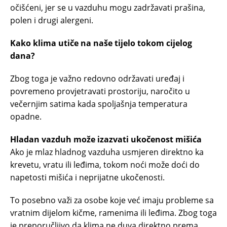
očišćeni, jer se u vazduhu mogu zadržavati prašina,
polen i drugi alergeni.
Kako klima utiče na naše tijelo tokom cijelog
dana?
Zbog toga je važno redovno održavati uređaj i
povremeno provjetravati prostoriju, naročito u
večernjim satima kada spoljašnja temperatura
opadne.
Hladan vazduh može izazvati ukočenost mišića
Ako je mlaz hladnog vazduha usmjeren direktno ka
krevetu, vratu ili leđima, tokom noći može doći do
napetosti mišića i neprijatne ukočenosti.
To posebno važi za osobe koje već imaju probleme sa
vratnim dijelom kičme, ramenima ili leđima. Zbog toga
je preporučljivo da klima ne duva direktno prema