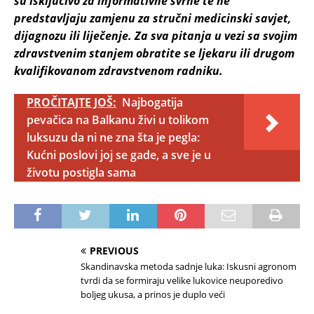
su isključivo za informativne svrhe te ne
predstavljaju zamjenu za stručni medicinski savjet,
dijagnozu ili liječenje. Za sva pitanja u vezi sa svojim
zdravstvenim stanjem obratite se ljekaru ili drugom
kvalifikovanom zdravstvenom radniku.
PROČITAJTE JOŠ:
Najbogatija
pevačica na Balkanu živi u tolikom
luksuzu da ni ne zna šta je pegla:
Kućni poslovi joj se gade, a sve je u
životu postigla sama
PREVIOUS
Skandinavska metoda sadnje luka: Iskusni agronom
tvrdi da se formiraju velike lukovice neuporedivo
boljeg ukusa, a prinos je duplo veći