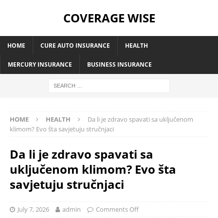
COVERAGE WISE
HOME
CURE AUTO INSURANCE
HEALTH
MERCURY INSURANCE
BUSINESS INSURANCE
HOME
HEALTH
Da li je zdravo spavati sa uključenom
klimom? Evo šta savjetuju stručnjaci
Da li je zdravo spavati sa
uključenom klimom? Evo šta
savjetuju stručnjaci
July 7, 2026
admin
Comments Off