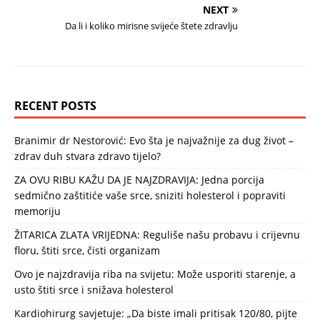
NEXT
Da li i koliko mirisne svijeće štete zdravlju
RECENT POSTS
Branimir dr Nestorović: Evo šta je najvažnije za dug život –
zdrav duh stvara zdravo tijelo?
ZA OVU RIBU KAŽU DA JE NAJZDRAVIJA: Jedna porcija
sedmično zaštitiće vaše srce, sniziti holesterol i popraviti
memoriju
ŽITARICA ZLATA VRIJEDNA: Reguliše našu probavu i crijevnu
floru, štiti srce, čisti organizam
Ovo je najzdravija riba na svijetu: Može usporiti starenje, a
usto štiti srce i snižava holesterol
Kardiohirurg savjetuje: „Da biste imali pritisak 120/80, pijte