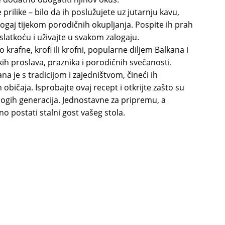
rilike – bilo da ih poslužujete uz jutarnju kavu,
alogaj tijekom porodičnih okupljanja. Pospite ih prah
latkoću i uživajte u svakom zalogaju.
 krafne, krofi ili krofni, popularne diljem Balkana i
ih proslava, praznika i porodičnih svečanosti.
a je s tradicijom i zajedništvom, čineći ih
bičaja. Isprobajte ovaj recept i otkrijte zašto su
gih generacija. Jednostavne za pripremu, a
o postati stalni gost vašeg stola.