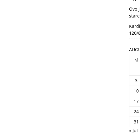
HEALTH
Ovo j
stare
Kardi
120/8
AUGU
M
3
10
17
24
31
« Jul