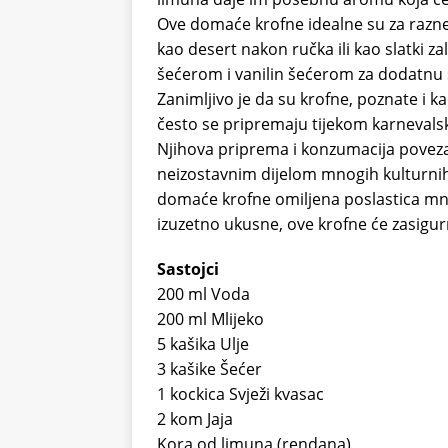
Ove domaće krofne idealne su za razne p
kao desert nakon ručka ili kao slatki z
šećerom i vanilin šećerom za dodatnu s
Zanimljivo je da su krofne, poznate i kao
često se pripremaju tijekom karnevalsk
Njihova priprema i konzumacija povezan
neizostavnim dijelom mnogih kulturnih o
domaće krofne omiljena poslastica mno
izuzetno ukusne, ove krofne će zasigurn
Sastojci
200 ml Voda
200 ml Mlijeko
5 kašika Ulje
3 kašike Šećer
1 kockica Svježi kvasac
2 kom Jaja
Kora od limuna (rendana)