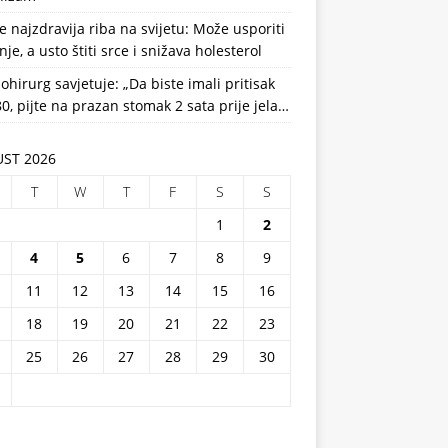
e najzdravija riba na svijetu: Može usporiti
nje, a usto štiti srce i snižava holesterol
ohirurg savjetuje: „Da biste imali pritisak
0, pijte na prazan stomak 2 sata prije jela…
ST 2026
T
W
T
F
S
S
1
2
4
5
6
7
8
9
11
12
13
14
15
16
18
19
20
21
22
23
25
26
27
28
29
30