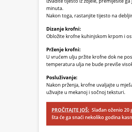
Izvadite tijesto iz zdjele, premijesite 
minuta.
Nakon toga, rastanjite tijesto na deblj
Dizanje krofni:
Obložite krofne kuhinjskom krpom i ost
Prženje krofni:
U vrućem ulju pržite krofne dok ne pos
temperatura ulja ne bude previše visok
Posluživanje:
Nakon prženja, krofne uvaljajte u mješa
uživajte u mekanoj i sočnoj teksturi.
PROČITAJTE JOŠ:
Slađan oženio 20 g
šta će ga snaći nekoliko godina kasn