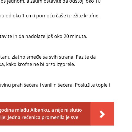
ga još jednom, a zatim ostavite da odstoji oko 10
inu od oko 1 cm i pomoću čaše izrežite krofne.
avite ih da nadolaze još oko 20 minuta.
tanu zlatno smeđe sa svih strana. Pazite da
a, kako krofne ne bi brzo izgorele.
vinu prah šećera i vanilin šećera. Poslužite tople i
odina mlađu Albanku, a nije ni slutio
ije: Jedna rečenica promenila je sve