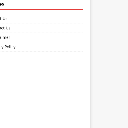
ES
t Us
act Us
laimer
cy Policy