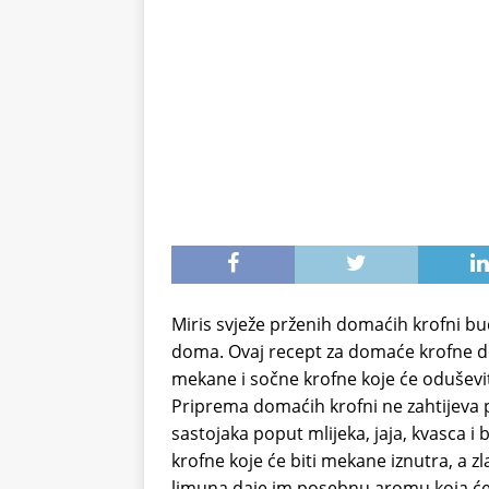
Miris svježe prženih domaćih krofni bu
doma. Ovaj recept za domaće krofne d
mekane i sočne krofne koje će oduševiti 
Priprema domaćih krofni ne zahtijeva 
sastojaka poput mlijeka, jaja, kvasca i 
krofne koje će biti mekane iznutra, a 
limuna daje im posebnu aromu koja će