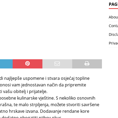
PAG
Abou
Cont
Disc
Priva
di najljepše uspomene i stvara osjećaj topline
onosi vam jednostavan način da pripremite
vašu obitelj i prijatelje.
posebne kulinarske vještine. S nekoliko osnovnih
brašna, te malo strpljenja, možete stvoriti savršene
zlatno hrskave izvana. Dodavanje rendane kore
 dodatno obogatiti njihov okus.