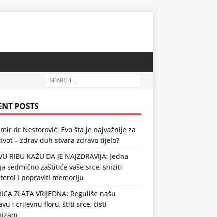
ENT POSTS
mir dr Nestorović: Evo šta je najvažnije za
ivot – zdrav duh stvara zdravo tijelo?
VU RIBU KAŽU DA JE NAJZDRAVIJA: Jedna
ja sedmično zaštitiće vaše srce, sniziti
terol i popraviti memoriju
RICA ZLATA VRIJEDNA: Reguliše našu
vu i crijevnu floru, štiti srce, čisti
nizam