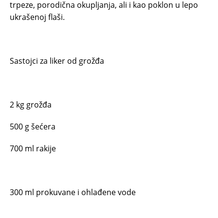
trpeze, porodična okupljanja, ali i kao poklon u lepo
ukrašenoj flaši.
Sastojci za liker od grožđa
2 kg grožđa
500 g šećera
700 ml rakije
300 ml prokuvane i ohlađene vode