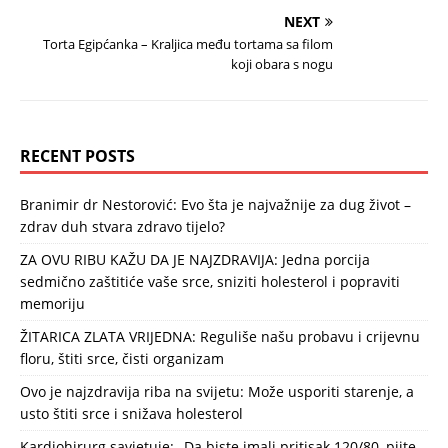
NEXT
Torta Egipćanka – Kraljica među tortama sa filom
koji obara s nogu
RECENT POSTS
Branimir dr Nestorović: Evo šta je najvažnije za dug život –
zdrav duh stvara zdravo tijelo?
ZA OVU RIBU KAŽU DA JE NAJZDRAVIJA: Jedna porcija
sedmično zaštitiće vaše srce, sniziti holesterol i popraviti
memoriju
ŽITARICA ZLATA VRIJEDNA: Reguliše našu probavu i crijevnu
floru, štiti srce, čisti organizam
Ovo je najzdravija riba na svijetu: Može usporiti starenje, a
usto štiti srce i snižava holesterol
Kardiohirurg savjetuje: „Da biste imali pritisak 120/80, pijte