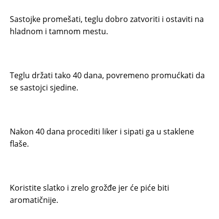
Sastojke promešati, teglu dobro zatvoriti i ostaviti na
hladnom i tamnom mestu.
Teglu držati tako 40 dana, povremeno promućkati da
se sastojci sjedine.
Nakon 40 dana procediti liker i sipati ga u staklene
flaše.
Koristite slatko i zrelo grožđe jer će piće biti
aromatičnije.