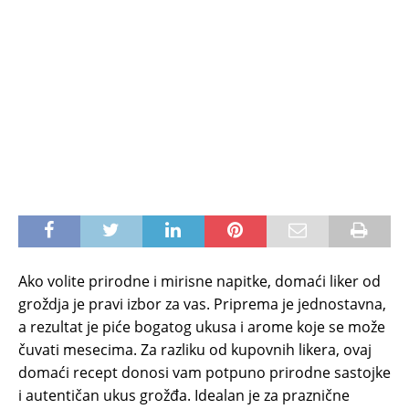
Ako volite prirodne i mirisne napitke, domaći liker od
groždja je pravi izbor za vas. Priprema je jednostavna,
a rezultat je piće bogatog ukusa i arome koje se može
čuvati mesecima. Za razliku od kupovnih likera, ovaj
domaći recept donosi vam potpuno prirodne sastojke
i autentičan ukus grožđa. Idealan je za praznične