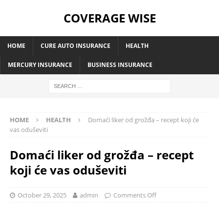
COVERAGE WISE
HOME
CURE AUTO INSURANCE
HEALTH
MERCURY INSURANCE
BUSINESS INSURANCE
HOME
HEALTH
Domaći liker od grožđa – recept koji će
vas oduševiti
Domaći liker od grožđa – recept
koji će vas oduševiti
October 29, 2025
admin
Comments Off