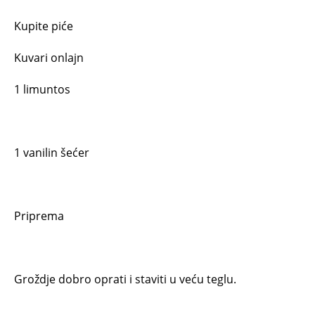
Kupite piće
Kuvari onlajn
1 limuntos
1 vanilin šećer
Priprema
Groždje dobro oprati i staviti u veću teglu.