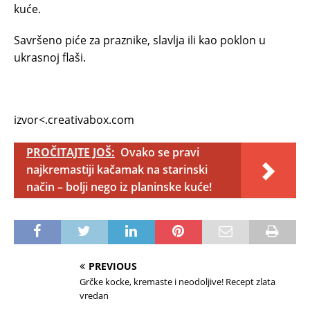
kuće.
Savršeno piće za praznike, slavlja ili kao poklon u
ukrasnoj flaši.
izvor<.creativabox.com
PROČITAJTE JOŠ:
Ovako se pravi
najkremastiji kačamak na starinski
način – bolji nego iz planinske kuće!
PREVIOUS
Grčke kocke, kremaste i neodoljive! Recept zlata
vredan