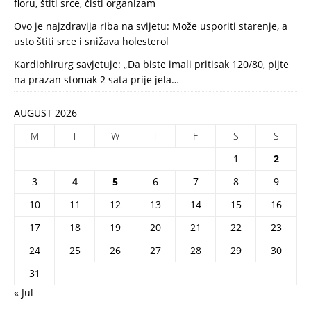
floru, štiti srce, čisti organizam
Ovo je najzdravija riba na svijetu: Može usporiti starenje, a
usto štiti srce i snižava holesterol
Kardiohirurg savjetuje: „Da biste imali pritisak 120/80, pijte
na prazan stomak 2 sata prije jela…
AUGUST 2026
M
T
W
T
F
S
S
1
2
3
4
5
6
7
8
9
10
11
12
13
14
15
16
17
18
19
20
21
22
23
24
25
26
27
28
29
30
31
« Jul