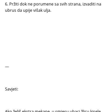
6. Pržiti dok ne porumene sa svih strana, izvaditi na
ubrus da upije višak ulja.
—
Savjeti:
Ako želiš ekstra mekane, u smjesu ubaci žlicu kisele