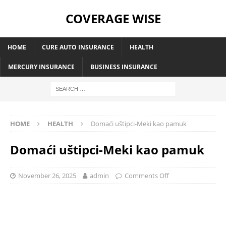
COVERAGE WISE
HOME
CURE AUTO INSURANCE
HEALTH
MERCURY INSURANCE
BUSINESS INSURANCE
HOME
HEALTH
Domaći uštipci-Meki kao pamuk
Domaći uštipci-Meki kao pamuk
November 26, 2025
admin
Comments Off