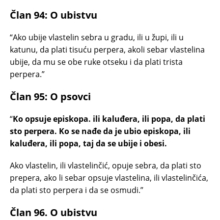
Član 94: O ubistvu
“Ako ubije vlastelin sebra u gradu, ili u župi, ili u
katunu, da plati tisuću perpera, akoli sebar vlastelina
ubije, da mu se obe ruke otseku i da plati trista
perpera.”
Član 95: O psovci
“
Ko opsuje episkopa. ili kaluđera, ili popa, da plati
sto perpera. Ko se nađe da je ubio episkopa, ili
kaluđera, ili popa, taj da se ubije i obesi.
Ako vlastelin, ili vlastelinčić, opuje sebra, da plati sto
prepera, ako li sebar opsuje vlastelina, ili vlastelinčića,
da plati sto perpera i da se osmudi.”
Član 96. O ubistvu