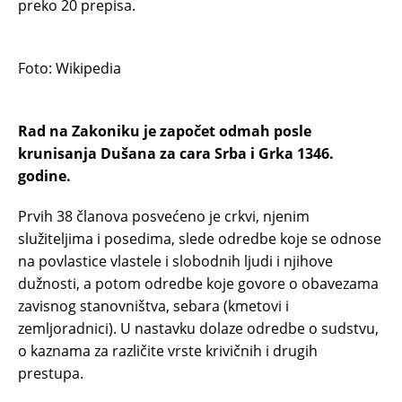
preko 20 prepisa.
Foto: Wikipedia
Rad na Zakoniku je započet odmah posle
krunisanja Dušana za cara Srba i Grka 1346.
godine.
Prvih 38 članova posvećeno je crkvi, njenim
služiteljima i posedima, slede odredbe koje se odnose
na povlastice vlastele i slobodnih ljudi i njihove
dužnosti, a potom odredbe koje govore o obavezama
zavisnog stanovništva, sebara (kmetovi i
zemljoradnici). U nastavku dolaze odredbe o sudstvu,
o kaznama za različite vrste krivičnih i drugih
prestupa.