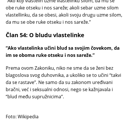
“Ako koji vlastelin uzme vlastelinku silom, da mu se
obe ruke otseku i nos sareže; akoli sebar uzme silom
vlastellinku, da se obesi, akoli svoju drugu uzme silom,
da mu se obe ruke otseku i nos sareže.”
Član 54: O bludu vlastelinke
“Ako vlastelinka učini blud sa svojim čovekom, da
im se oboma ruke otseku i nos sareže.”
Prema ovom Zakoniku, niko ne sme da se ženi bez
blagoslova svog duhovnika, a ukoliko se to učini “takvi
da se rastave”. Ne samo da su zakonom uređivani
bračni, već i seksualni odnosi, nego se kažnjavala i
“blud među supružnicima”.
Foto: Wikipedia