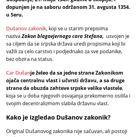
dopunjen je na saboru održanom 31. avgusta 1354.
u Seru.
Dušanov zakonik
, koji se u starim prepisima
naziva
Zakon blagovjernago cara Stefana,
usvojen je
sa ciljem da se srpska država uredi propisima koji bi
važili za celo carstvo i podjednako za sve podanike,
bez obzira na status.
Car Dušan
je želeo da sa jedne strane Zakonikom
ojača centralnu vlast i učvrsti državu, a sa druge
strane da obuzda zahteve srpske velike vlastele
,
koja se u doba njegovih osvajanja prekomerno osilila i
svojim decentralizmom slabila državnu vlast.
Kako je izgledao Dušanov zakonik?
Original Dušanovog zakonika nije sačuvan, ali postoji