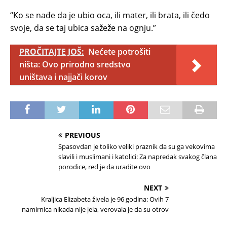
“Ko se nađe da je ubio oca, ili mater, ili brata, ili čedo
svoje, da se taj ubica sažeže na ognju.”
PROČITAJTE JOŠ:
Nećete potrošiti
ništa: Ovo prirodno sredstvo
uništava i najjači korov
PREVIOUS
Spasovdan je toliko veliki praznik da su ga vekovima
slavili i muslimani i katolici: Za napredak svakog člana
porodice, red je da uradite ovo
NEXT
Kraljica Elizabeta živela je 96 godina: Ovih 7
namirnica nikada nije jela, verovala je da su otrov