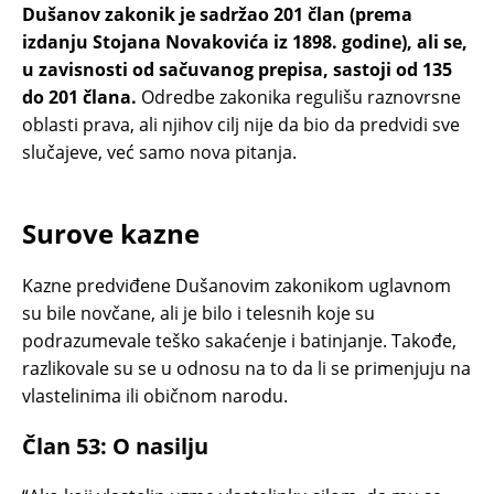
Dušanov zakonik je sadržao 201 član (prema
izdanju Stojana Novakovića iz 1898. godine), ali se,
u zavisnosti od sačuvanog prepisa, sastoji od 135
do 201 člana.
Odredbe zakonika regulišu raznovrsne
oblasti prava, ali njihov cilj nije da bio da predvidi sve
slučajeve, već samo nova pitanja.
Surove kazne
Kazne predviđene Dušanovim zakonikom uglavnom
su bile novčane, ali je bilo i telesnih koje su
podrazumevale teško sakaćenje i batinjanje. Takođe,
razlikovale su se u odnosu na to da li se primenjuju na
vlastelinima ili običnom narodu.
Član 53: O nasilju