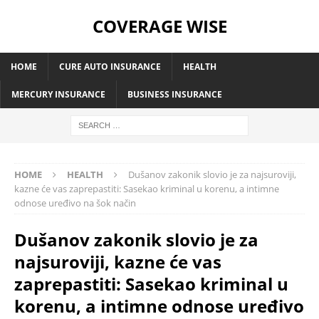
COVERAGE WISE
HOME
CURE AUTO INSURANCE
HEALTH
MERCURY INSURANCE
BUSINESS INSURANCE
HOME
HEALTH
Dušanov zakonik slovio je za najsuroviji,
kazne će vas zaprepastiti: Sasekao kriminal u korenu, a intimne
odnose uređivo na šok način
Dušanov zakonik slovio je za
najsuroviji, kazne će vas
zaprepastiti: Sasekao kriminal u
korenu, a intimne odnose uređivo