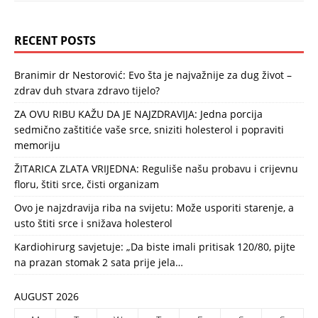
RECENT POSTS
Branimir dr Nestorović: Evo šta je najvažnije za dug život –
zdrav duh stvara zdravo tijelo?
ZA OVU RIBU KAŽU DA JE NAJZDRAVIJA: Jedna porcija
sedmično zaštitiće vaše srce, sniziti holesterol i popraviti
memoriju
ŽITARICA ZLATA VRIJEDNA: Reguliše našu probavu i crijevnu
floru, štiti srce, čisti organizam
Ovo je najzdravija riba na svijetu: Može usporiti starenje, a
usto štiti srce i snižava holesterol
Kardiohirurg savjetuje: „Da biste imali pritisak 120/80, pijte
na prazan stomak 2 sata prije jela…
AUGUST 2026