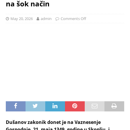
na šok način
May 20, 2026
admin
Comments Off
Dušanov zakonik donet je na Vaznesenje
Gospodnje, 21. maja 1349. godine u Skoplju, i