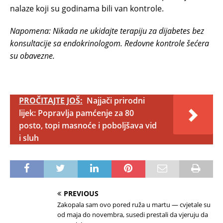
nalaze koji su godinama bili van kontrole.
Napomena: Nikada ne ukidajte terapiju za dijabetes bez
konsultacije sa endokrinologom. Redovne kontrole šećera
su obavezne.
PROČITAJTE JOŠ:
Najjači prirodni
lijek: Popravlja pamćenje za 80
posto, topi masnoće i poboljšava vid
i sluh
PREVIOUS
Zakopala sam ovo pored ruža u martu — cvjetale su
od maja do novembra, susedi prestali da vjeruju da