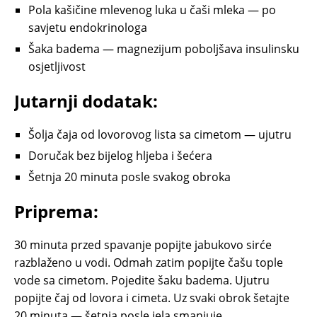
Pola kašičine mlevenog luka u čaši mleka — po
savjetu endokrinologa
Šaka badema — magnezijum poboljšava insulinsku
osjetljivost
Jutarnji dodatak:
Šolja čaja od lovorovog lista sa cimetom — ujutru
Doručak bez bijelog hljeba i šećera
Šetnja 20 minuta posle svakog obroka
Priprema:
30 minuta przed spavanje popijte jabukovo sirće
razblaženo u vodi. Odmah zatim popijte čašu tople
vode sa cimetom. Pojedite šaku badema. Ujutru
popijte čaj od lovora i cimeta. Uz svaki obrok šetajte
20 minuta — šetnja posle jela smanjuje