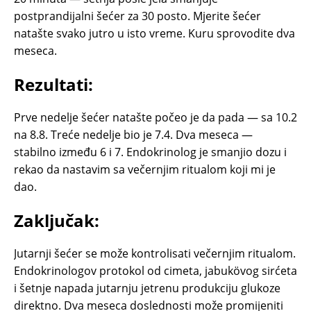
postprandijalni šećer za 30 posto. Mjerite šećer
natašte svako jutro u isto vreme. Kuru sprovodite dva
meseca.
Rezultati:
Prve nedelje šećer natašte počeo je da pada — sa 10.2
na 8.8. Treće nedelje bio je 7.4. Dva meseca —
stabilno između 6 i 7. Endokrinolog je smanjio dozu i
rekao da nastavim sa večernjim ritualom koji mi je
dao.
Zaključak:
Jutarnji šećer se može kontrolisati večernjim ritualom.
Endokrinologov protokol od cimeta, jabukövog sirćeta
i šetnje napada jutarnju jetrenu produkciju glukoze
direktno. Dva meseca doslednosti može promijeniti