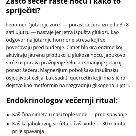
Zašto šećer raste noću i kako to
spriječiti?
Fenomen “jutarnje zore” — porast šećera između 3 i 8
sati ujutru — nastaje jer jetra ispušta glukozu kao
odgovor na jutarnje hormone stresa koji se
povećavaju pred buđenje. Cimet blokira enzime koji
aktiviraju jetrenu produkciju glukoze noću. Jabukovo
sirće usporava pražnjenje želuca i smanjuje jutarnji
porast šećera. Magnezijum poboljšava insulinsku
osjetljivost ćelija. Luk sadrži quercetin koji ima slično
dejstvo kao metformin na razgradnju glikogena u jetri.
Endokrinologov večernji ritual:
Kašičina cimeta u čaši tople vode — pred spavanje
Kašika jabukövog sirćeta u čaši vode — 30 minuta
prije spavanja