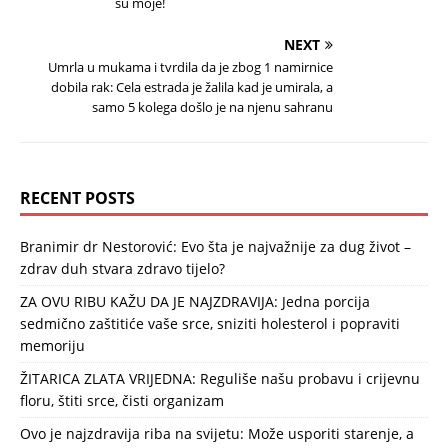
su moje!
NEXT
Umrla u mukama i tvrdila da je zbog 1 namirnice
dobila rak: Cela estrada je žalila kad je umirala, a
samo 5 kolega došlo je na njenu sahranu
RECENT POSTS
Branimir dr Nestorović: Evo šta je najvažnije za dug život –
zdrav duh stvara zdravo tijelo?
ZA OVU RIBU KAŽU DA JE NAJZDRAVIJA: Jedna porcija
sedmično zaštitiće vaše srce, sniziti holesterol i popraviti
memoriju
ŽITARICA ZLATA VRIJEDNA: Reguliše našu probavu i crijevnu
floru, štiti srce, čisti organizam
Ovo je najzdravija riba na svijetu: Može usporiti starenje, a