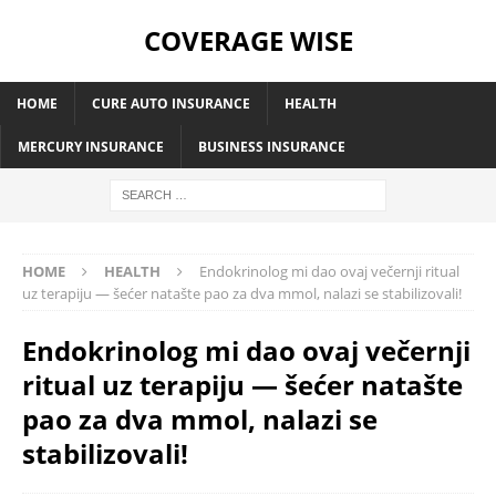
COVERAGE WISE
HOME
CURE AUTO INSURANCE
HEALTH
MERCURY INSURANCE
BUSINESS INSURANCE
HOME
HEALTH
Endokrinolog mi dao ovaj večernji ritual
uz terapiju — šećer natašte pao za dva mmol, nalazi se stabilizovali!
Endokrinolog mi dao ovaj večernji
ritual uz terapiju — šećer natašte
pao za dva mmol, nalazi se
stabilizovali!