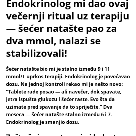
Endokrinolog mi dao ovaj
večernji ritual uz terapiju
— šećer natašte pao za
dva mmol, nalazi se
stabilizovali!
Šećer natašte bio mi je stalno između 9 i 11
mmol/L uprkos terapiji. Endokrinolog je povećavao
dozu. Na jednoj kontroli rekao mi je nešto novo:
“Tablete rade posao — ali navečer, dok spavate,
jetra ispušta glukozu i šećer raste. Evo šta da
uzimate pred spavanje da to spriječite.” Dva
meseca — šećer natašte stalno između 6 i 7.
Endokrinolog je smanjio dozu.