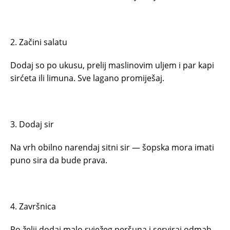
2. Začini salatu
Dodaj so po ukusu, prelij maslinovim uljem i par kapi
sirćeta ili limuna. Sve lagano promiješaj.
3. Dodaj sir
Na vrh obilno narendaj sitni sir — šopska mora imati
puno sira da bude prava.
4. Završnica
Po želji dodaj malo svježeg peršuna i serviraj odmah