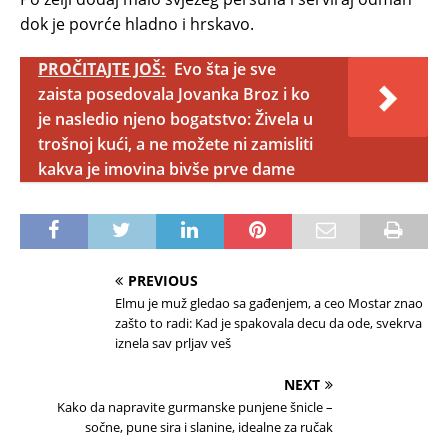
dok je povrće hladno i hrskavo.
PROČITAJTE JOŠ:
Evo šta je sve
zaista posedovala Jovanka Broz i ko
je nasledio njeno bogatstvo: Živela u
trošnoj kući, a ne možete ni zamisliti
kakva je imovina bivše prve dame
PREVIOUS
Elmu je muž gledao sa gađenjem, a ceo Mostar znao
zašto to radi: Kad je spakovala decu da ode, svekrva
iznela sav prljav veš
NEXT
Kako da napravite gurmanske punjene šnicle –
sočne, pune sira i slanine, idealne za ručak