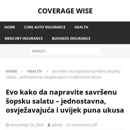
COVERAGE WISE
HOME
CURE AUTO INSURANCE
HEALTH
MERCURY INSURANCE
BUSINESS INSURANCE
HOME
HEALTH
Evo kako da napravite savršenu šopsku
salatu – jednostavna, osvježavajuća i uvijek puna ukusa
Evo kako da napravite savršenu
šopsku salatu – jednostavna,
osvježavajuća i uvijek puna ukusa
November 24, 2025
admin
Comments Off