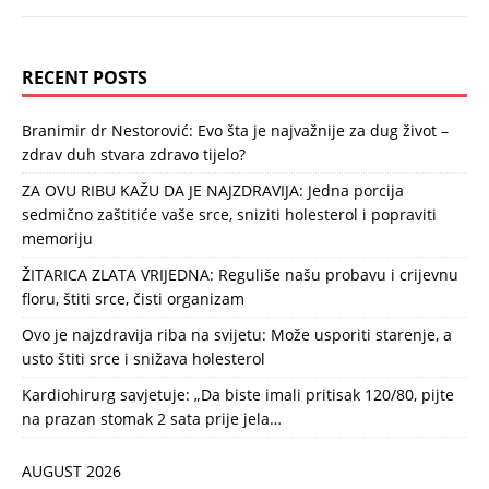
RECENT POSTS
Branimir dr Nestorović: Evo šta je najvažnije za dug život –
zdrav duh stvara zdravo tijelo?
ZA OVU RIBU KAŽU DA JE NAJZDRAVIJA: Jedna porcija
sedmično zaštitiće vaše srce, sniziti holesterol i popraviti
memoriju
ŽITARICA ZLATA VRIJEDNA: Reguliše našu probavu i crijevnu
floru, štiti srce, čisti organizam
Ovo je najzdravija riba na svijetu: Može usporiti starenje, a
usto štiti srce i snižava holesterol
Kardiohirurg savjetuje: „Da biste imali pritisak 120/80, pijte
na prazan stomak 2 sata prije jela…
AUGUST 2026