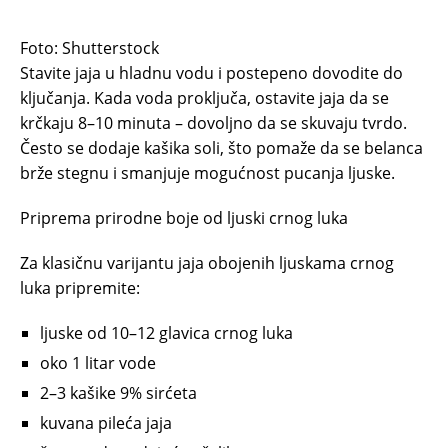
Foto: Shutterstock
Stavite jaja u hladnu vodu i postepeno dovodite do
ključanja. Kada voda proključa, ostavite jaja da se
krčkaju 8–10 minuta – dovoljno da se skuvaju tvrdo.
Često se dodaje kašika soli, što pomaže da se belanca
brže stegnu i smanjuje mogućnost pucanja ljuske.
Priprema prirodne boje od ljuski crnog luka
Za klasičnu varijantu jaja obojenih ljuskama crnog
luka pripremite:
ljuske od 10–12 glavica crnog luka
oko 1 litar vode
2–3 kašike 9% sirćeta
kuvana pileća jaja