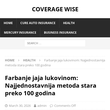
COVERAGE WISE
HOME
CURE AUTO INSURANCE
HEALTH
MERCURY INSURANCE
BUSINESS INSURANCE
HOME
HEALTH
Farbanje jaja lukovinom: Najjednostavnija
metoda stara preko 100 godina
Farbanje jaja lukovinom:
Najjednostavnija metoda stara
preko 100 godina
March 30, 2026
admin
Comments Off