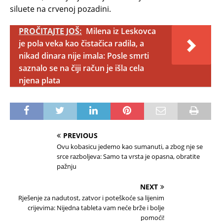
siluete na crvenoj pozadini.
PROČITAJTE JOŠ:
Milena iz Leskovca
je pola veka kao čistačica radila, a
nikad dinara nije imala: Posle smrti
saznalo se na čiji račun je išla cela
njena plata
PREVIOUS
Ovu kobasicu jedemo kao sumanuti, a zbog nje se
srce razboljeva: Samo ta vrsta je opasna, obratite
pažnju
NEXT
Rješenje za nadutost, zatvor i poteškoće sa lijenim
crijevima: Nijedna tableta vam neće brže i bolje
pomoći!