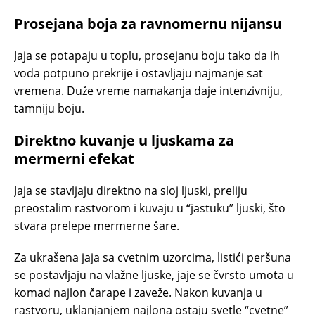
Prosejana boja za ravnomernu nijansu
Jaja se potapaju u toplu, prosejanu boju tako da ih
voda potpuno prekrije i ostavljaju najmanje sat
vremena. Duže vreme namakanja daje intenzivniju,
tamniju boju.
Direktno kuvanje u ljuskama za
mermerni efekat
Jaja se stavljaju direktno na sloj ljuski, preliju
preostalim rastvorom i kuvaju u “jastuku” ljuski, što
stvara prelepe mermerne šare.
Za ukrašena jaja sa cvetnim uzorcima, listići peršuna
se postavljaju na vlažne ljuske, jaje se čvrsto umota u
komad najlon čarape i zaveže. Nakon kuvanja u
rastvoru, uklanjanjem najlona ostaju svetle “cvetne”