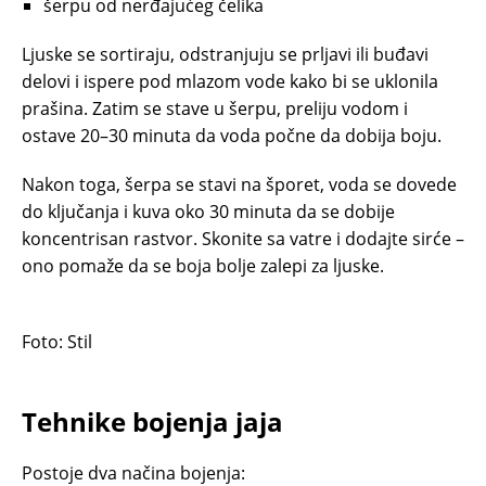
šerpu od nerđajućeg čelika
Ljuske se sortiraju, odstranjuju se prljavi ili buđavi
delovi i ispere pod mlazom vode kako bi se uklonila
prašina. Zatim se stave u šerpu, preliju vodom i
ostave 20–30 minuta da voda počne da dobija boju.
Nakon toga, šerpa se stavi na šporet, voda se dovede
do ključanja i kuva oko 30 minuta da se dobije
koncentrisan rastvor. Skonite sa vatre i dodajte sirće –
ono pomaže da se boja bolje zalepi za ljuske.
Foto: Stil
Tehnike bojenja jaja
Postoje dva načina bojenja: