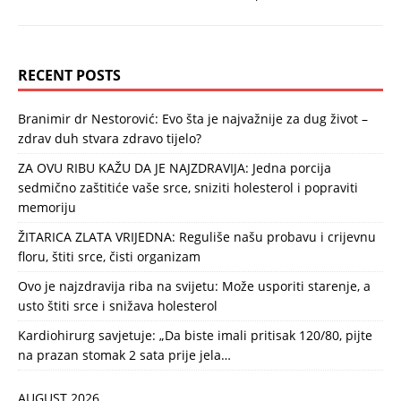
RECENT POSTS
Branimir dr Nestorović: Evo šta je najvažnije za dug život –
zdrav duh stvara zdravo tijelo?
ZA OVU RIBU KAŽU DA JE NAJZDRAVIJA: Jedna porcija
sedmično zaštitiće vaše srce, sniziti holesterol i popraviti
memoriju
ŽITARICA ZLATA VRIJEDNA: Reguliše našu probavu i crijevnu
floru, štiti srce, čisti organizam
Ovo je najzdravija riba na svijetu: Može usporiti starenje, a
usto štiti srce i snižava holesterol
Kardiohirurg savjetuje: „Da biste imali pritisak 120/80, pijte
na prazan stomak 2 sata prije jela…
AUGUST 2026