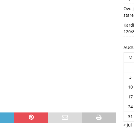
HEALTH
Ovo j
stare
Kardi
120/8
AUGU
M
3
10
17
24
31
« Jul