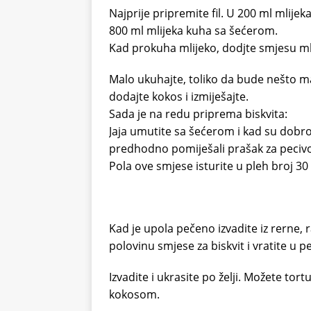
Najprije pripremite fil. U 200 ml mlijeka
800 ml mlijeka kuha sa šećerom.
Kad prokuha mlijeko, dodjte smjesu mlij
Malo ukuhajte, toliko da bude nešto ma
dodajte kokos i izmiješajte.
Sada je na redu priprema biskvita:
Jaja umutite sa šećerom i kad su dobro
predhodno pomiješali prašak za pecivo
Pola ove smjese isturite u pleh broj 30 
Kad je upola pečeno izvadite iz rerne, r
polovinu smjese za biskvit i vratite u p
Izvadite i ukrasite po želji. Možete tor
kokosom.