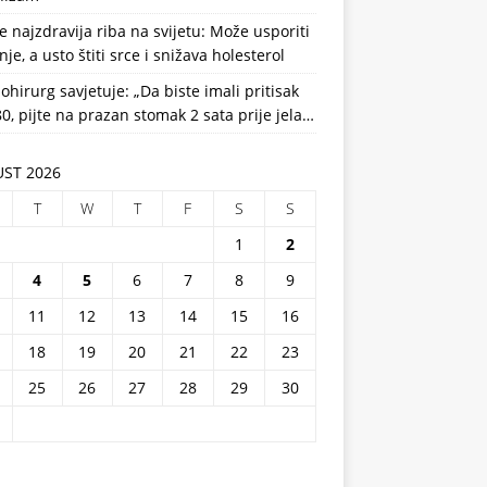
e najzdravija riba na svijetu: Može usporiti
nje, a usto štiti srce i snižava holesterol
ohirurg savjetuje: „Da biste imali pritisak
0, pijte na prazan stomak 2 sata prije jela…
ST 2026
T
W
T
F
S
S
1
2
4
5
6
7
8
9
11
12
13
14
15
16
18
19
20
21
22
23
25
26
27
28
29
30