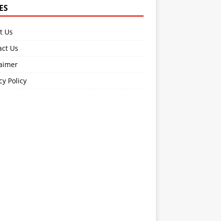
ES
t Us
act Us
laimer
cy Policy