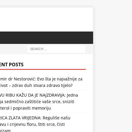
ENT POSTS
mir dr Nestorović: Evo šta je najvažnije za
ivot – zdrav duh stvara zdravo tijelo?
VU RIBU KAŽU DA JE NAJZDRAVIJA: Jedna
ja sedmično zaštitiće vaše srce, sniziti
terol i popraviti memoriju
RICA ZLATA VRIJEDNA: Reguliše našu
vu i crijevnu floru, štiti srce, čisti
nizam