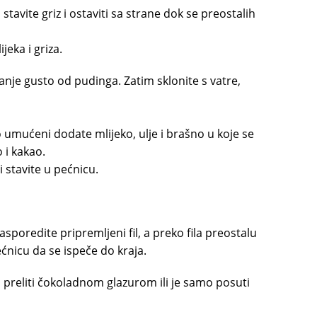
 stavite griz i ostaviti sa strane dok se preostalih
eka i griza.
nje gusto od pudinga. Zatim sklonite s vatre,
 umućeni dodate mlijeko, ulje i brašno u koje se
 i kakao.
i stavite u pećnicu.
asporedite pripremljeni fil, a preko fila preostalu
ećnicu da se ispeče do kraja.
tu preliti čokoladnom glazurom ili je samo posuti