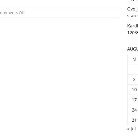
HEALTH
Ovo j
omments Off
stare
Kardi
120/8
AUGU
M
3
10
17
24
31
« Jul