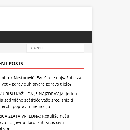
ENT POSTS
mir dr Nestorović: Evo šta je najvažnije za
ivot – zdrav duh stvara zdravo tijelo?
VU RIBU KAŽU DA JE NAJZDRAVIJA: Jedna
ja sedmično zaštitiće vaše srce, sniziti
terol i popraviti memoriju
RICA ZLATA VRIJEDNA: Reguliše našu
vu i crijevnu floru, štiti srce, čisti
nizam