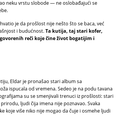
ećao neku vrstu slobode — ne oslobađajući se
ebe.
vatio je da prošlost nije nešto što se baca, već
ašnjost i budućnost.
Ta kutija, taj stari kofer,
zgovorenih reči koje čine život bogatijim i
iju, Eldar je pronašao stari album sa
a, koža ispucala od vremena. Sedeo je na podu tavana
ografijama su se smenjivali trenuci iz prošlosti: stari
 prirodu, ljudi čija imena nije poznavao. Svaka
uke koje više niko nije mogao da čuje i osmehe ljudi