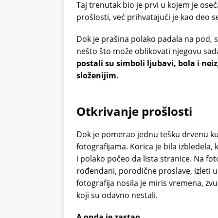
Taj trenutak bio je prvi u kojem je os
prošlosti, već prihvatajući je kao deo s
Dok je prašina polako padala na pod, sh
nešto što može oblikovati njegovu sad
postali su simboli ljubavi, bola i nei
složenijim.
Otkrivanje prošlosti
Dok je pomerao jednu tešku drvenu kut
fotografijama. Korica je bila izbledel
i polako počeo da lista stranice. Na fot
rođendani, porodične proslave, izleti u
fotografija nosila je miris vremena, zv
koji su odavno nestali.
A onda je zastao.