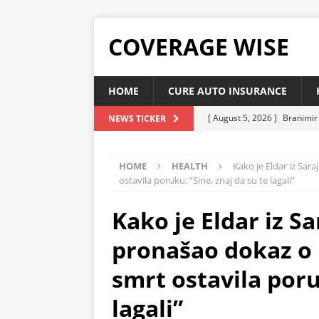
COVERAGE WISE
HOME
CURE AUTO INSURANCE
[ August 5, 2026 ]
Branimir 
NEWS TICKER
zdravo tijelo?
HEALTH
HOME
HEALTH
Kako je Eldar iz Sa
[ August 5, 2026 ]
ZA OVU R
ostavila poruku: “Sine, znaj da su te lagali”
vaše srce, sniziti holesterol
Kako je Eldar iz S
[ August 5, 2026 ]
ŽITARICA 
čisti organizam
HEALTH
pronašao dokaz o
[ August 5, 2026 ]
Ovo je na
smrt ostavila poru
snižava holesterol
HEAL
lagali”
[ August 5, 2026 ]
Kardiohir