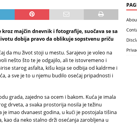
PAG
Abou
Cont
 kroz majčin dnevnik i fotografije, suočava se sa
životu dobija pravo da oblikuje sopstvenu priču
Disc
Priva
aj da mu život stoji u mestu. Sarajevo je voleo na
oli nešto što te je odgajilo, ali te istovremeno i
ise starog asfalta, kišu koja se odbija od kaldrme i
eća, a sve je to u njemu budilo osećaj pripadnosti i
bodu grada, zajedno sa ocem i bakom. Kuća je imala
rog drveta, a svaka prostorija nosila je težinu
je imao dvanaest godina, u kući je postojala tišina
na, kao da neko stalno drži osećanja zarobljena u