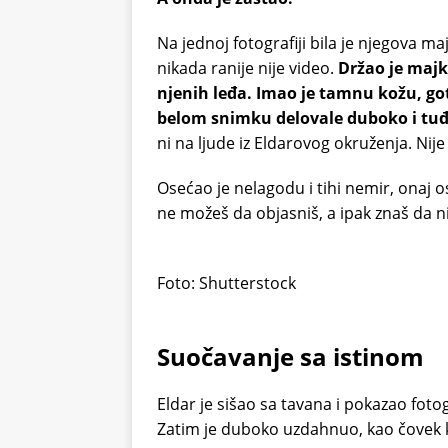
Na jednoj fotografiji bila je njegova m
nikada ranije nije video.
Držao je majk
njenih leđa. Imao je tamnu kožu, got
belom snimku delovale duboko i tu
ni na ljude iz Eldarovog okruženja. Nije
Osećao je nelagodu i tihi nemir, onaj o
ne možeš da objasniš, a ipak znaš da n
Foto: Shutterstock
Suočavanje sa istinom
Eldar je sišao sa tavana i pokazao foto
Zatim je duboko uzdahnuo, kao čovek 