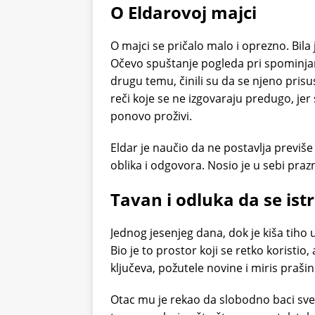
O Eldarovoj majci
O majci se pričalo malo i oprezno. Bila j
Očevo spuštanje pogleda pri spominjan
drugu temu, činili su da se njeno prisu
reči koje se ne izgovaraju predugo, jer
ponovo proživi.
Eldar je naučio da ne postavlja previše 
oblika i odgovora. Nosio je u sebi prazn
Tavan i odluka da se istr
Jednog jesenjeg dana, dok je kiša tiho 
Bio je to prostor koji se retko koristio,
ključeva, požutele novine i miris prašin
Otac mu je rekao da slobodno baci sve 