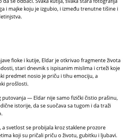
 da se odbači. Svaka kutija, svaka stara fotografija
a i majke koju je izgubio, i između trenutne tišine i
etinjstva.
ave fioke i kutije, Eldar je otkrivao fragmente života
dosti, stari dnevnik s ispisanim mislima i crteži koje
ki predmet nosio je priču i tihu emociju, a
ki prošlosti.
putovanja — Eldar nije samo fizički čistio prašinu,
dične istorije, da se suočava sa tugom i da traži
o.
, a svetlost se probijala kroz staklene prozore
ma koji su pričali priču o životu, gubitku i ljubavi.