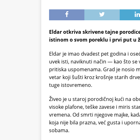
Eldar otkriva skrivene tajne porodice
istinom o svom poreklu i prvi put u 
Eldar je imao dvadest pet godina i oseć
uvek isti, naviknuti način — kao što se v
pritiska uspomenama. Grad je nosio mir
vetar koji šušti kroz krošnje starih drv
tuge istovremeno.
Živeo je u staroj porodičnoj kući na o
visoke plafone, teške zavese i miris sta
vremena. Od smrti njegove majke, kada 
koja nije bila prazna, već gusta i upor
sobama.