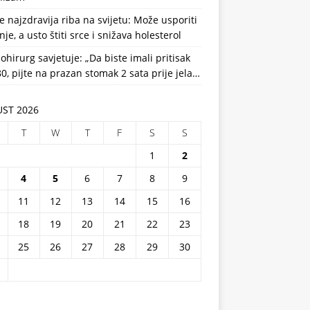
e najzdravija riba na svijetu: Može usporiti
nje, a usto štiti srce i snižava holesterol
ohirurg savjetuje: „Da biste imali pritisak
0, pijte na prazan stomak 2 sata prije jela…
ST 2026
T
W
T
F
S
S
1
2
4
5
6
7
8
9
11
12
13
14
15
16
18
19
20
21
22
23
25
26
27
28
29
30