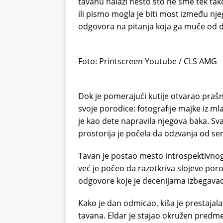
tavanu nalazi nešto što ne sme tek tako
ili pismo mogla je biti most između njeg
odgovora na pitanja koja ga muče od d
Foto: Printscreen Youtube / CLS AMG
Dok je pomerajući kutije otvarao prašnj
svoje porodice: fotografije majke iz mla
je kao dete napravila njegova baka. Sva
prostorija je počela da odzvanja od sen
Tavan je postao mesto introspektivnog 
već je počeo da razotkriva slojeve poro
odgovore koje je decenijama izbegava
Kako je dan odmicao, kiša je prestajala
tavana. Eldar je stajao okružen predmeti