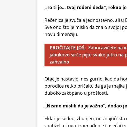
„To ti je… tvoj rođeni deda“, rekao j
Rečenica je zvučala jednostavno, ali u 
Sve ono što je mislio da zna o svojoj p
novu dimenziju.
PROČITAJTE JOŠ:
Zaboravićete na in
jabukovo sirće pijte svako jutro na 
zahvalno
Otac je nastavio, nesigurno, kao da h
porodice retko pričalo, da ga je majka 
duboko zakopano u prošlosti.
„Nismo mislili da je važno“, dodao je.
Eldar je sedeo, zbunjen, ne znajući š
znatiželja, tuga, iznenađenje i osećaj i