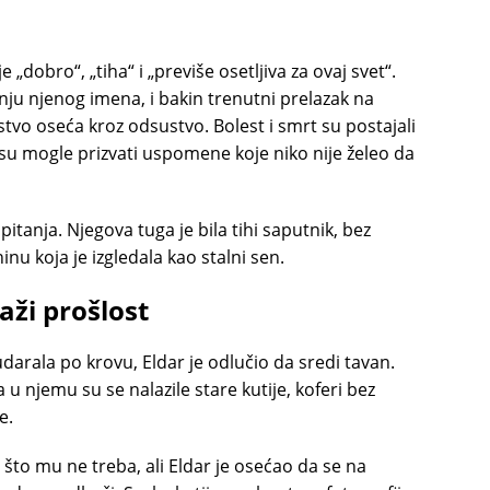
e „dobro“, „tiha“ i „previše osetljiva za ovaj svet“.
ju njenog imena, i bakin trenutni prelazak na
stvo oseća kroz odsustvo. Bolest i smrt su postajali
 su mogle prizvati uspomene koje niko nije želeo da
pitanja. Njegova tuga je bila tihi saputnik, bez
inu koja je izgledala kao stalni sen.
aži prošlost
udarala po krovu, Eldar je odlučio da sredi tavan.
 a u njemu su se nalazile stare kutije, koferi bez
e.
što mu ne treba, ali Eldar je osećao da se na