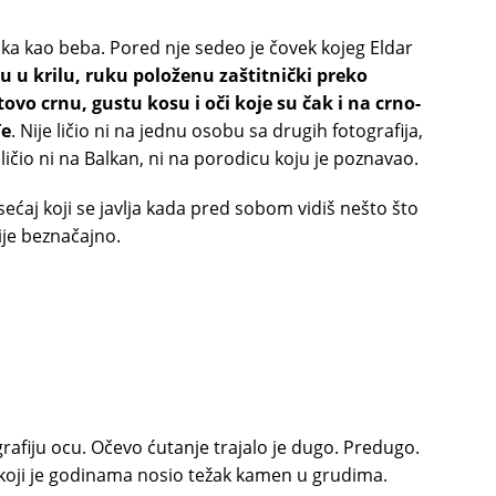
ajka kao beba. Pored nje sedeo je čovek kojeg Eldar
u u krilu, ruku položenu zaštitnički preko
ovo crnu, gustu kosu i oči koje su čak i na crno-
đe
. Nije ličio ni na jednu osobu sa drugih fotografija,
 ličio ni na Balkan, ni na porodicu koju je poznavao.
sećaj koji se javlja kada pred sobom vidiš nešto što
ije beznačajno.
grafiju ocu. Očevo ćutanje trajalo je dugo. Predugo.
koji je godinama nosio težak kamen u grudima.