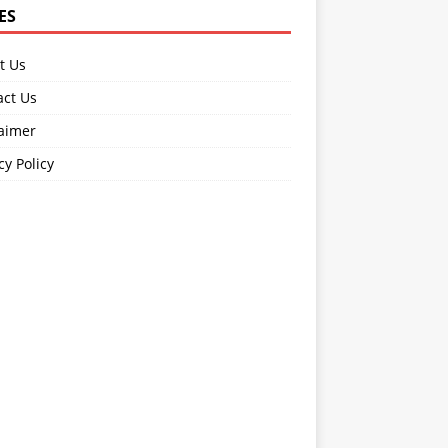
ES
t Us
act Us
laimer
cy Policy