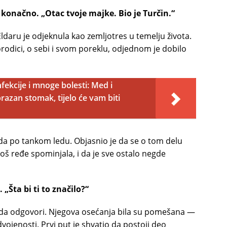
e konačno. „Otac tvoje majke. Bio je Turčin.“
Eldaru je odjeknula kao zemljotres u temelju života.
orodici, o sebi i svom poreklu, odjednom je dobilo
fekcije i mnoge bolesti: Med i
prazan stomak, tijelo će vam biti
oda po tankom ledu. Objasnio je da se o tom delu
još ređe spominjala, i da je sve ostalo negde
 „Šta bi ti to značilo?“
ta da odgovori. Njegova osećanja bila su pomešana —
zdvojenosti. Prvi put je shvatio da postoji deo