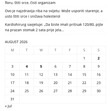
floru, štiti srce, čisti organizam
Ovo je najzdravija riba na svijetu: Može usporiti starenje, a
usto štiti srce i snižava holesterol
Kardiohirurg savjetuje: „Da biste imali pritisak 120/80, pijte
na prazan stomak 2 sata prije jela…
AUGUST 2026
M
T
W
T
F
S
S
1
2
3
4
5
6
7
8
9
10
11
12
13
14
15
16
17
18
19
20
21
22
23
24
25
26
27
28
29
30
31
« Jul