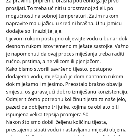
Za pravilnu pripremu brašna potrebno ga je prvo
prosijati. To treba učiniti u prostranoj zdjeli, po
mogućnosti na sobnoj temperaturi. Zatim rukom
napravite malu jažicu u sredini brašna. U tu jamicu
dodajte sol i razbijte jaje.
Lijevom rukom postupno ulijevajte vodu u bunar dok
desnom rukom istovremeno miješate sastojke. Važno
je napomenuti da ovaj proces miješanja treba raditi
ručno, prstima, a ne vilicom ili pjenjačom.
Kako bismo stvorili savršeno tijesto, postupno
dodajemo vodu, miješajući je dominantnom rukom
dok miješamo i mijesimo. Preostalo brašno obavija
smjesu, osiguravajući dobro izmiješanu konzistenciju.
Odmjerit ćemo potrebnu količinu tijesta za naše jelo,
pazeći da dobijemo tri jufke, kojima će obilato biti
ispunjena velika tepsija promjera 50.
Nakon što smo dobili željenu količinu tijesta,
prestajemo sipati vodu i nastavljamo mijesiti objema