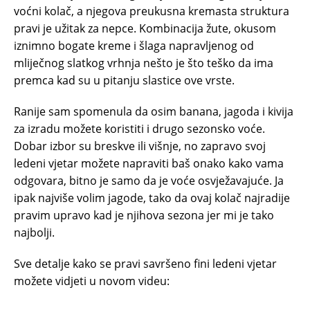
voćni kolač, a njegova preukusna kremasta struktura
pravi je užitak za nepce. Kombinacija žute, okusom
iznimno bogate kreme i šlaga napravljenog od
mliječnog slatkog vrhnja nešto je što teško da ima
premca kad su u pitanju slastice ove vrste.
Ranije sam spomenula da osim banana, jagoda i kivija
za izradu možete koristiti i drugo sezonsko voće.
Dobar izbor su breskve ili višnje, no zapravo svoj
ledeni vjetar možete napraviti baš onako kako vama
odgovara, bitno je samo da je voće osvježavajuće. Ja
ipak najviše volim jagode, tako da ovaj kolač najradije
pravim upravo kad je njihova sezona jer mi je tako
najbolji.
Sve detalje kako se pravi savršeno fini ledeni vjetar
možete vidjeti u novom videu: