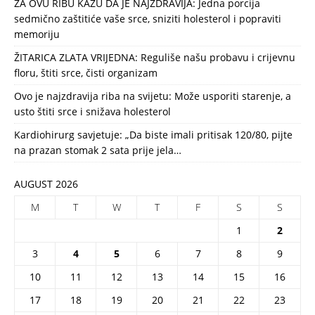
ZA OVU RIBU KAŽU DA JE NAJZDRAVIJA: Jedna porcija
sedmično zaštitiće vaše srce, sniziti holesterol i popraviti
memoriju
ŽITARICA ZLATA VRIJEDNA: Reguliše našu probavu i crijevnu
floru, štiti srce, čisti organizam
Ovo je najzdravija riba na svijetu: Može usporiti starenje, a
usto štiti srce i snižava holesterol
Kardiohirurg savjetuje: „Da biste imali pritisak 120/80, pijte
na prazan stomak 2 sata prije jela…
AUGUST 2026
M
T
W
T
F
S
S
1
2
3
4
5
6
7
8
9
10
11
12
13
14
15
16
17
18
19
20
21
22
23