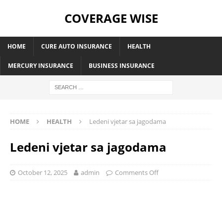
COVERAGE WISE
HOME
CURE AUTO INSURANCE
HEALTH
MERCURY INSURANCE
BUSINESS INSURANCE
HOME
HEALTH
Ledeni vjetar sa jagodama
Ledeni vjetar sa jagodama
October 12, 2025
admin
Comments Off