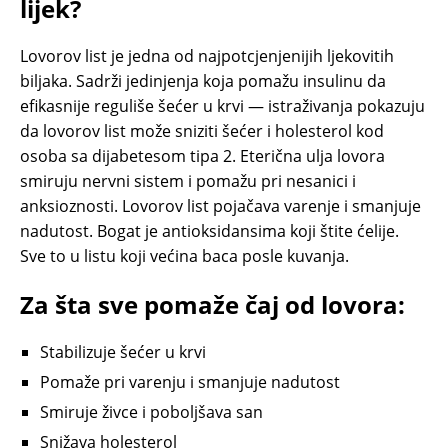
lijek?
Lovorov list je jedna od najpotcjenjenijih ljekovitih
biljaka. Sadrži jedinjenja koja pomažu insulinu da
efikasnije reguliše šećer u krvi — istraživanja pokazuju
da lovorov list može sniziti šećer i holesterol kod
osoba sa dijabetesom tipa 2. Eterična ulja lovora
smiruju nervni sistem i pomažu pri nesanici i
anksioznosti. Lovorov list pojačava varenje i smanjuje
nadutost. Bogat je antioksidansima koji štite ćelije.
Sve to u listu koji većina baca posle kuvanja.
Za šta sve pomaže čaj od lovora:
Stabilizuje šećer u krvi
Pomaže pri varenju i smanjuje nadutost
Smiruje živce i poboljšava san
Snižava holesterol