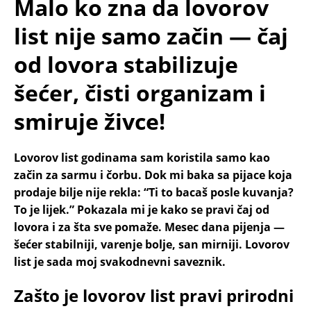
Malo ko zna da lovorov
list nije samo začin — čaj
od lovora stabilizuje
šećer, čisti organizam i
smiruje živce!
Lovorov list godinama sam koristila samo kao
začin za sarmu i čorbu. Dok mi baka sa pijace koja
prodaje bilje nije rekla: “Ti to bacaš posle kuvanja?
To je lijek.” Pokazala mi je kako se pravi čaj od
lovora i za šta sve pomaže. Mesec dana pijenja —
šećer stabilniji, varenje bolje, san mirniji. Lovorov
list je sada moj svakodnevni saveznik.
Zašto je lovorov list pravi prirodni