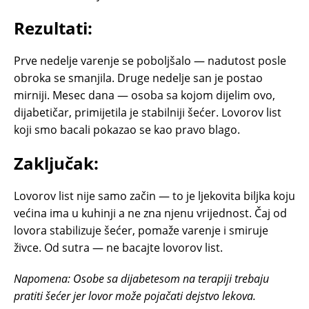
Rezultati:
Prve nedelje varenje se poboljšalo — nadutost posle
obroka se smanjila. Druge nedelje san je postao
mirniji. Mesec dana — osoba sa kojom dijelim ovo,
dijabetičar, primijetila je stabilniji šećer. Lovorov list
koji smo bacali pokazao se kao pravo blago.
Zaključak:
Lovorov list nije samo začin — to je ljekovita biljka koju
većina ima u kuhinji a ne zna njenu vrijednost. Čaj od
lovora stabilizuje šećer, pomaže varenje i smiruje
živce. Od sutra — ne bacajte lovorov list.
Napomena: Osobe sa dijabetesom na terapiji trebaju
pratiti šećer jer lovor može pojačati dejstvo lekova.