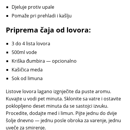
Djeluje protiv upale
Pomaže pri prehladi i kašlju
Priprema čaja od lovora:
3 do 4 lista lovora
500ml vode
Kriška đumbira — opcionalno
Kašičica meda
Sok od limuna
Listove lovora lagano izgnječite da puste aromu.
Kuvajte u vodi pet minuta. Sklonite sa vatre i ostavite
poklopljeno deset minuta da se sastojci izvuku.
Procedite, dodajte med i limun. Pijte jednu do dvije
šolje dnevno — jednu posle obroka za varenje, jednu
uveče za smirenje.