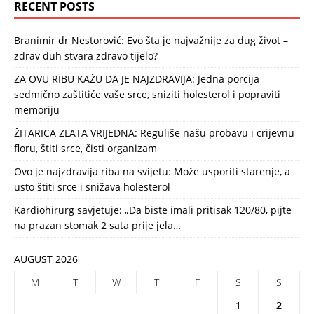
RECENT POSTS
Branimir dr Nestorović: Evo šta je najvažnije za dug život –
zdrav duh stvara zdravo tijelo?
ZA OVU RIBU KAŽU DA JE NAJZDRAVIJA: Jedna porcija
sedmično zaštitiće vaše srce, sniziti holesterol i popraviti
memoriju
ŽITARICA ZLATA VRIJEDNA: Reguliše našu probavu i crijevnu
floru, štiti srce, čisti organizam
Ovo je najzdravija riba na svijetu: Može usporiti starenje, a
usto štiti srce i snižava holesterol
Kardiohirurg savjetuje: „Da biste imali pritisak 120/80, pijte
na prazan stomak 2 sata prije jela…
AUGUST 2026
M
T
W
T
F
S
S
1
2