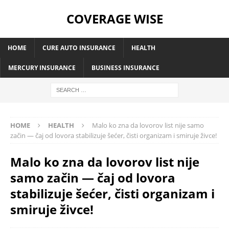
COVERAGE WISE
HOME
CURE AUTO INSURANCE
HEALTH
MERCURY INSURANCE
BUSINESS INSURANCE
HOME
HEALTH
Malo ko zna da lovorov list nije samo
začin — čaj od lovora stabilizuje šećer, čisti organizam i smiruje živce!
Malo ko zna da lovorov list nije
samo začin — čaj od lovora
stabilizuje šećer, čisti organizam i
smiruje živce!