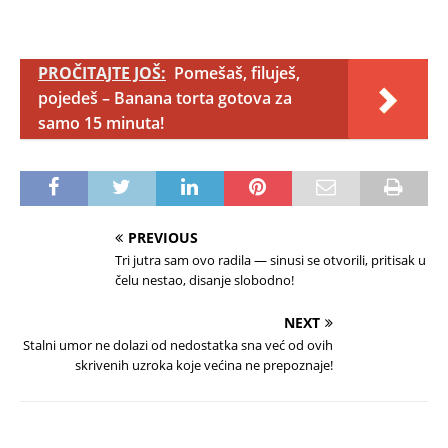
PROČITAJTE JOŠ:
Pomešaš, filuješ,
pojedeš – Banana torta gotova za
samo 15 minuta!
PREVIOUS
Tri jutra sam ovo radila — sinusi se otvorili, pritisak u
čelu nestao, disanje slobodno!
NEXT
Stalni umor ne dolazi od nedostatka sna već od ovih
skrivenih uzroka koje većina ne prepoznaje!