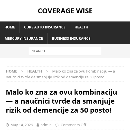
COVERAGE WISE
HOME
CURE AUTO INSURANCE
HEALTH
MERCURY INSURANCE
BUSINESS INSURANCE
HOME
HEALTH
Malo ko zna za ovu kombinaciju — a
naučnici tvrde da smanjuje rizik od demencije za 50 posto!
Malo ko zna za ovu kombinaciju
— a naučnici tvrde da smanjuje
rizik od demencije za 50 posto!
May 14, 2026
admin
Comments Off