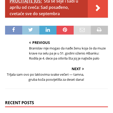
PROČITAJTE JOŠ:
Šta se seje i sadi u
aprilu od cveća: Sad posađeno,
cvetaće sve do septembra
PREVIOUS
Branislav nije mogao da nađe ženu koja će da muze
krave na selu pa je u 51. godini oženio Albanku:
Rodila je 4. dece pa otkrila šta joj je najteže palo
NEXT
Trljala sam ovo po laktovima svake večeri — tamna,
gruba koža posvijetlila za deset dana!
RECENT POSTS