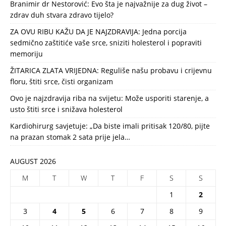
Branimir dr Nestorović: Evo šta je najvažnije za dug život –
zdrav duh stvara zdravo tijelo?
ZA OVU RIBU KAŽU DA JE NAJZDRAVIJA: Jedna porcija
sedmično zaštitiće vaše srce, sniziti holesterol i popraviti
memoriju
ŽITARICA ZLATA VRIJEDNA: Reguliše našu probavu i crijevnu
floru, štiti srce, čisti organizam
Ovo je najzdravija riba na svijetu: Može usporiti starenje, a
usto štiti srce i snižava holesterol
Kardiohirurg savjetuje: „Da biste imali pritisak 120/80, pijte
na prazan stomak 2 sata prije jela…
AUGUST 2026
M
T
W
T
F
S
S
1
2
3
4
5
6
7
8
9