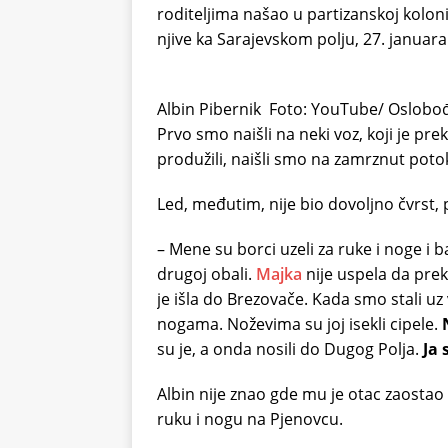
roditeljima našao u partizanskoj kolon
njive ka Sarajevskom polju, 27. januar
Albin Pibernik
Foto: YouTube/ Oslobo
Prvo smo naišli na neki voz, koji je p
produžili, naišli smo na zamrznut potok
Led, međutim, nije bio dovoljno čvrst,
– Mene su borci uzeli za ruke i noge i
drugoj obali.
Majka
nije uspela da prek
je išla do Brezovače. Kada smo stali uz 
nogama. Noževima su joj isekli cipele.
N
su je, a onda nosili do Dugog Polja.
Ja
Albin nije znao gde mu je otac zaostao 
ruku i nogu na Pjenovcu.