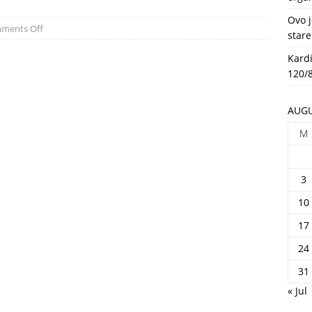
HEALTH
Ovo j
ments Off
stare
Kardi
120/8
AUGU
M
3
10
17
24
31
« Jul