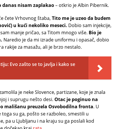
do danas nisam zaplakao
– otkrio je Albin Pibernik.
će čete Vrhovnog štaba,
Tito me je uzeo da budem
ović) u kući nekoliko meseci.
Dobio sam injekcije,
 sam manje pričao, sa Titom mnogo više.
Bio je
.
Naredio je da mi izrade uniformu i opasač, dobio
ra rakije za masažu, ali je brzo nestalo.
tiju: Evo zašto se to javlja i kako se
zamolila je neke Slovence, partizane, koje je znala
njoj i suprugu nešto desi.
Otac je poginuo na
u o mališanu preuzela Osvobodilna fronta
. U
e toga su ga, pošto se razboleo, smestili u
, pa u Ljubljanu i na kraju su ga poslali kod
je dočekao kraj
rata
.