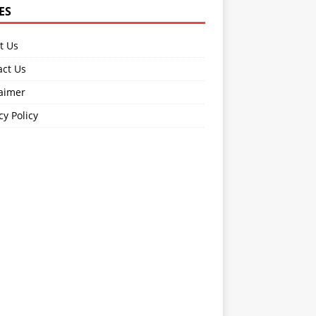
ES
t Us
act Us
laimer
cy Policy