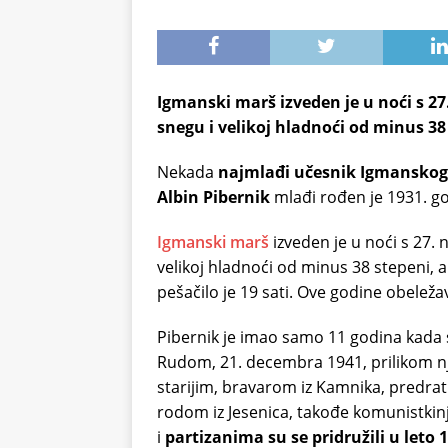
Igmanski marš izveden je u noći s 2
snegu i velikoj hladnoći od minus 38
Nekada
najmlađi učesnik Igmansko
Albin Pibernik
mlađi rođen je 1931. g
Igmanski marš
izveden je u noći s 27.
velikoj hladnoći od minus 38 stepeni, 
pešačilo je 19 sati. Ove godine obelež
Pibernik je imao samo 11 godina kada 
Rudom, 21. decembra 1941, prilikom n
starijim, bravarom iz Kamnika, predra
rodom iz Jesenica, takođe komunistkinjo
i
partizanima su se pridružili u leto 