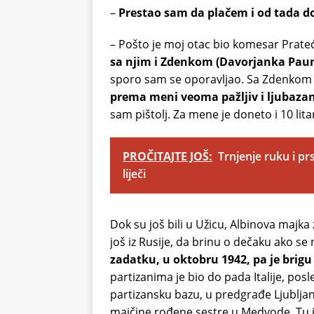
–
Prestao sam da plačem i od tada 
– Pošto je moj otac bio komesar Prate
sa njim i Zdenkom (Davorjanka Paun
sporo sam se oporavljao. Sa Zdenkom
prema meni veoma pažljiv i ljubazan
sam pištolj. Za mene je doneto i 10 lita
PROČITAJTE JOŠ:
Trnjenje ruku i prs
liječi
Dok su još bili u Užicu, Albinova majka 
još iz Rusije, da brinu o dečaku ako se 
zadatku, u oktobru 1942, pa je brig
partizanima je bio do pada Italije, posl
partizansku bazu, u predgrađe Ljubljane
majčine rođene sestre u Medvode. Tu 