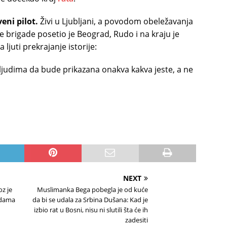
eni pilot.
Živi u Ljubljani, a povodom obeležavanja
 brigade posetio je Beograd, Rudo i na kraju je
ljuti prekrajanje istorije:
 ljudima da bude prikazana onakva kakva jeste, a ne
NEXT
oz je
Muslimanka Bega pobegla je od kuće
a dama
da bi se udala za Srbina Dušana: Kad je
izbio rat u Bosni, nisu ni slutili šta će ih
zadesiti