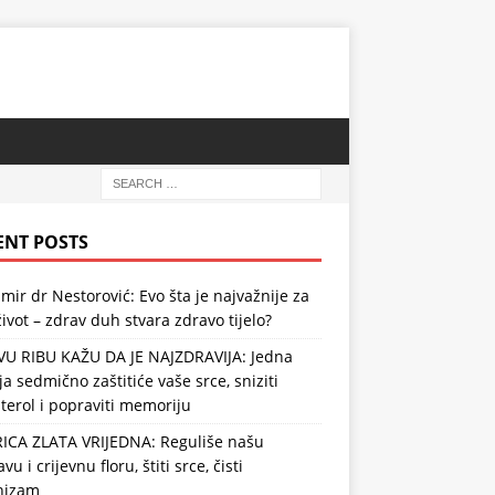
ENT POSTS
mir dr Nestorović: Evo šta je najvažnije za
ivot – zdrav duh stvara zdravo tijelo?
VU RIBU KAŽU DA JE NAJZDRAVIJA: Jedna
ja sedmično zaštitiće vaše srce, sniziti
terol i popraviti memoriju
RICA ZLATA VRIJEDNA: Reguliše našu
vu i crijevnu floru, štiti srce, čisti
nizam