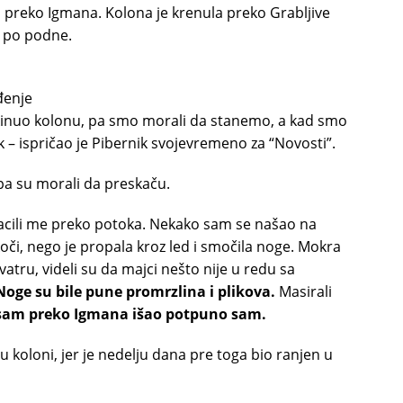
i preko Igmana. Kolona je krenula preko Grabljive
a po podne.
đenje
rekinuo kolonu, pa smo morali da stanemo, a kad smo
 – ispričao je Pibernik svojevremeno za “Novosti”.
 pa su morali da preskaču.
 bacili me preko potoka. Nekako sam se našao na
oči, nego je propala kroz led i smočila noge. Mokra
vatru, videli su da majci nešto nije u redu sa
oge su bile pune promrzlina i plikova.
Masirali
 sam preko Igmana išao potpuno sam.
u koloni, jer je nedelju dana pre toga bio ranjen u