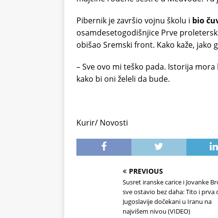
Pibernik je završio vojnu školu i
bio čuv
osamdesetogodišnjice Prve proleterske
obišao Sremski front. Kako kaže, jako ga 
– Sve ovo mi teško pada. Istorija mora
kako bi oni želeli da bude.
Kurir/ Novosti
PREVIOUS
Susret iranske carice i Jovanke Br
sve ostavio bez daha: Tito i prv
Jugoslavije dočekani u Iranu na
najvišem nivou (VIDEO)