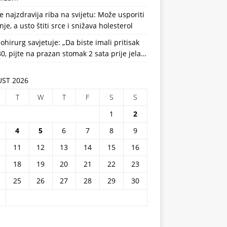
e najzdravija riba na svijetu: Može usporiti
nje, a usto štiti srce i snižava holesterol
ohirurg savjetuje: „Da biste imali pritisak
0, pijte na prazan stomak 2 sata prije jela…
ST 2026
T
W
T
F
S
S
1
2
4
5
6
7
8
9
11
12
13
14
15
16
18
19
20
21
22
23
25
26
27
28
29
30