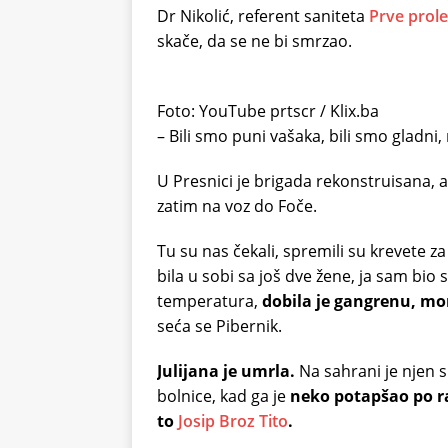
Dr Nikolić, referent saniteta
Prve prole
skače, da se ne bi smrzao.
Foto: YouTube prtscr / Klix.ba
– Bili smo puni vašaka, bili smo gladni,
U Presnici je brigada rekonstruisana, a 
zatim na voz do Foče.
Tu su nas čekali, spremili su krevete za
bila u sobi sa još dve žene, ja sam bio 
temperatura,
dobila je gangrenu, mor
seća se Pibernik.
Julijana je umrla.
Na sahrani je njen s
bolnice, kad ga je
neko potapšao po ra
to
Josip Broz Tito
.