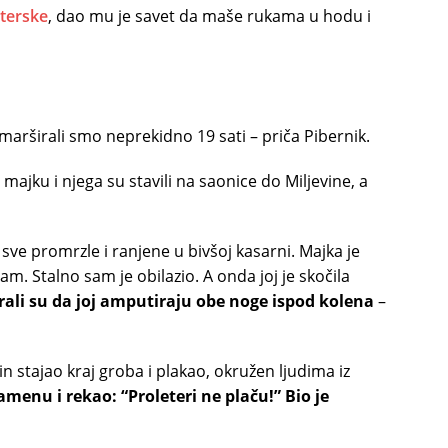
terske
, dao mu je savet da maše rukama u hodu i
 marširali smo neprekidno 19 sati – priča Pibernik.
majku i njega su stavili na saonice do Miljevine, a
 sve promrzle i ranjene u bivšoj kasarni. Majka je
sam. Stalno sam je obilazio. A onda joj je skočila
ali su da joj amputiraju obe noge ispod kolena
–
in stajao kraj groba i plakao, okružen ljudima iz
menu i rekao: “Proleteri ne plaču!” Bio je