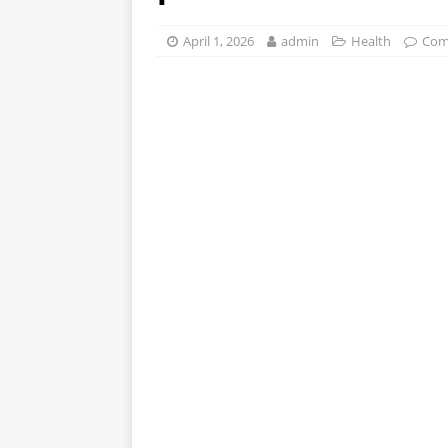
stomak 2 sata prije jela…
April 1, 2026
admin
Health
Com