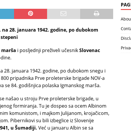
PAG
Abou
Cont
7. na 28. januara 1942. godine, po dubokom
 stepeni
Disc
Priva
g marša
i posljednji preživeli učesnik
Slovenac
odine.
 na 28. januara 1942. godine, po dubokom snegu i
a 800 pripadnika Prve proleterske brigade NOV-a
ava se 84. godišnjica polaska Igmanskog marša.
se našao u stroju Prve proleterske brigade, u
jenog formiranja. Tu je dospeo sa ocem Albinom
tnim komunistom, i majkom Julijanom, krojačicom,
m. Pibernikovi su bili izbeglice iz Slovenije
1941, u Šumadiji.
Već u januaru Albin se sa