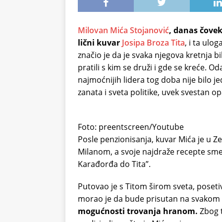
Milovan Mića Stojanović
, danas čovek
lični kuvar
Josipa Broza Tita
, i ta ulo
značio je da je svaka njegova kretnja 
pratili s kim se druži i gde se kreće. O
najmoćnijih lidera tog doba nije bilo 
zanata i sveta politike, uvek svestan opas
Foto: preentscreen/Youtube
Posle penzionisanja, kuvar Mića je u Z
Milanom, a svoje najdraže recepte smes
Karađorđa do Tita”.
Putovao je s Titom širom sveta, posetiv
morao je da bude prisutan na svakom 
mogućnosti trovanja hranom.
Zbog t