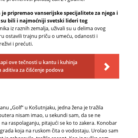
 je pripremao vanserijske specijalitete za njega i
 bili i najmoćniji svetski lideri tog
nika iz raznih zemalja, uživali su u delima ovog
u ostavili trajnu priču o umeću, odanosti i
živi i prećuti.
pi ove tečnosti u kantu i kuhinja
h aditiva za čišćenje podova
nu „Golf“ u Košutnjaku, jedna žena je tražila
i butera nisam imao, u sekundi sam, da se ne
 na raspolaganju, pitajući se ko to zakera. Konobar
eograda koja na ruskom čita o vodostaju. Urolao sam