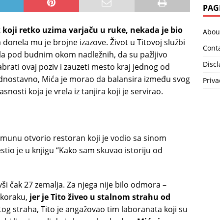
PAG
 koji retko uzima varjaču u ruke, nekada je bio
Abou
ga donela mu je brojne izazove. Život u Titovoj službi
Cont
bila pod budnim okom nadležnih, da su pažljivo
Disc
dabrati ovaj poziv i zauzeti mesto kraj jednog od
jednostavno, Mića je morao da balansira između svog
Priva
nosti koja je vrela iz tanjira koji je servirao.
emunu otvorio restoran koji je vodio sa sinom
tio je u knjigu “Kako sam skuvao istoriju od
ši čak 27 zemalja. Za njega nije bilo odmora –
koraku,
jer je Tito živeo u stalnom strahu od
og straha, Tito je angažovao tim laboranata koji su