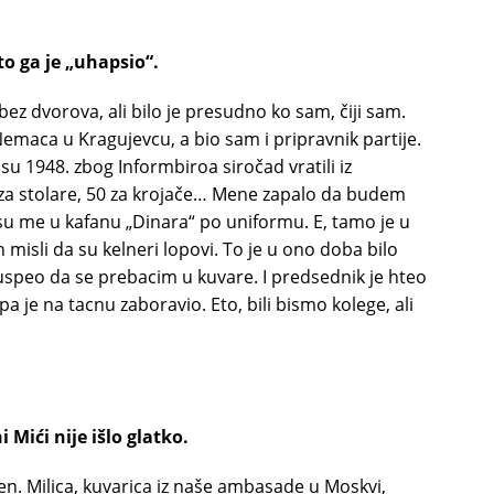
to ga je „uhapsio“.
z dvorova, ali bilo je presudno ko sam, čiji sam.
 Nemaca u Kragujevcu, a bio sam i pripravnik partije.
u 1948. zbog Informbiroa siročad vratili iz
e za stolare, 50 za krojače… Mene zapalo da budem
i su me u kafanu „Dinara“ po uniformu. E, tamo je u
n misli da su kelneri lopovi. To je u ono doba bilo
 uspeo da se prebacim u kuvare. I predsednik je hteo
pa je na tacnu zaboravio. Eto, bili bismo kolege, ali
Mići nije išlo glatko.
n. Milica, kuvarica iz naše ambasade u Moskvi,