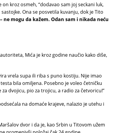
 on kroz osmeh, “dodavao sam joj seckani luk,
sastojke. Ona se posvetila kuvanju, dok je Tito
iše – ne mogu da kažem. Odan sam i nikada neću
autoriteta, Mića je kroz godine naučio kako diše,
ira vrela supa ili riba s puno kostiju. Nije imao
d testa bila omiljena. Posebno je voleo četničku
za dvojicu, pio za trojicu, a radio za četvoricu!”
podsećala na domaće krajeve, nalazio je utehu i
Maršalov dvor i da je, kao Srbin u Titovom užem
 ne promenivši položaj čak 24 godine.