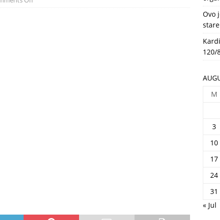
mments Off
HEALTH
Ovo j
stare
Kardi
120/8
AUGU
M
3
10
17
24
31
« Jul