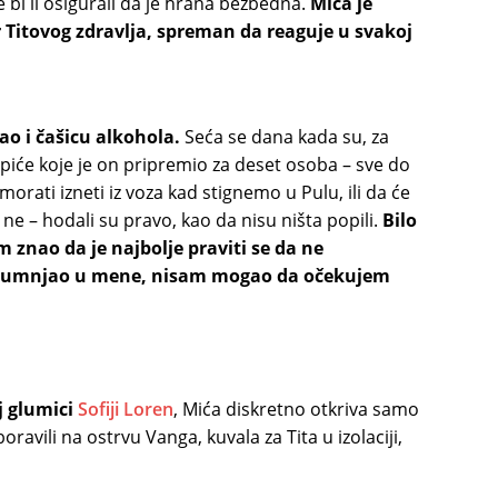
e bi li osigurali da je hrana bezbedna.
Mića je
ar Titovog zdravlja, spreman da reaguje u svakoj
ao i čašicu alkohola.
Seća se dana kada su, za
li piće koje je on pripremio za deset osoba – sve do
orati izneti iz voza kad stignemo u Pulu, ili da će
ne – hodali su pravo, kao da nisu ništa popili.
Bilo
 znao da je najbolje praviti se da ne
 posumnjao u mene, nisam mogao da očekujem
oj glumici
Sofiji Loren
, Mića diskretno otkriva samo
boravili na ostrvu Vanga, kuvala za Tita u izolaciji,