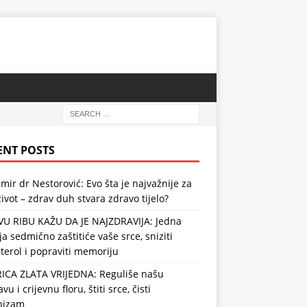
ENT POSTS
mir dr Nestorović: Evo šta je najvažnije za
ivot – zdrav duh stvara zdravo tijelo?
VU RIBU KAŽU DA JE NAJZDRAVIJA: Jedna
ja sedmično zaštitiće vaše srce, sniziti
terol i popraviti memoriju
RICA ZLATA VRIJEDNA: Reguliše našu
vu i crijevnu floru, štiti srce, čisti
nizam