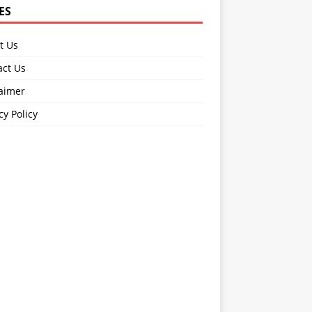
ES
t Us
act Us
laimer
cy Policy