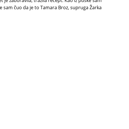
t je zaboravila, tražila recept. Kao iz puške sam
sle sam čuo da je to Tamara Broz, supruga Žarka