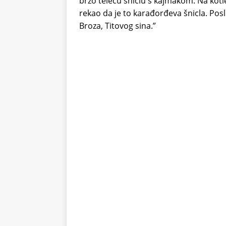
brzo teleću šniclu s kajmakom. Na kotle
rekao da je to karađorđeva šnicla. Po
Broza, Titovog sina.”