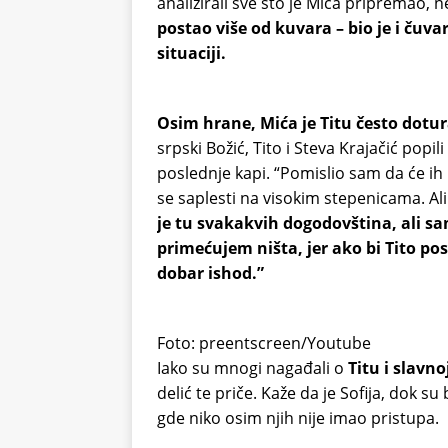
analizirali sve što je Mića pripremao, n
postao više od kuvara – bio je i čuv
situaciji.
Osim hrane, Mića je Titu često dotur
srpski Božić, Tito i Steva Krajačić popi
poslednje kapi. “Pomislio sam da će ih m
se saplesti na visokim stepenicama. Ali 
je tu svakakvih dogodovština, ali sam
primećujem ništa, jer ako bi Tito
dobar ishod.”
Foto: preentscreen/Youtube
Iako su mnogi nagađali o
Titu i slavn
delić te priče. Kaže da je Sofija, dok su 
gde niko osim njih nije imao pristupa.