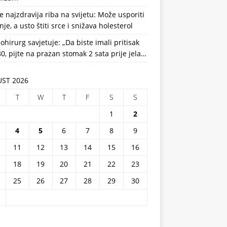
e najzdravija riba na svijetu: Može usporiti
nje, a usto štiti srce i snižava holesterol
ohirurg savjetuje: „Da biste imali pritisak
0, pijte na prazan stomak 2 sata prije jela…
ST 2026
T
W
T
F
S
S
1
2
4
5
6
7
8
9
11
12
13
14
15
16
18
19
20
21
22
23
25
26
27
28
29
30