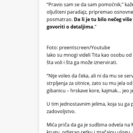
“Pravio sam se da sam pomoćnik,” kaže
oljušteni paradajz, pripremao osnovne 
posmatrao.
Da li je tu bilo nečeg v
govoriti o detaljima.
”
Foto: preentscreen/Youtube
Iako su mnogi videli Tita kao osobu od 
šta voli i šta ga može iznervirati.
“Nije voleo da čeka, ali ni da mu se serv
strpljenja za sitnice, zato su mu jela o
gibanicu – hrskave kore, kajmak… jeo je 
U tim jednostavnim jelima, koja su ga 
zadovoljstvo.
Mića priča da ga je sudbina odvela na 
krugu, odigrao retku i značajnu ulogu,