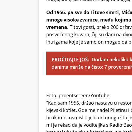
Od 1956. pa sve do Titove smrti, Mića
mnoge visoke zvanice, među kojima su
vremena.
Titovi gosti, preko 200 držav
posvećenog kuvara, čiji su dani na dvor
intrigama koje je samo on mogao da pre
PROČITAJTE JOŠ:
Dodam nekoliko ka
danima miriše na čisto: 7 provereni
Foto: preentscreen/Youtube
“Kad sam 1956. držao nastavu u restora
kijevski kotlet. Gde me nađe! Piletinu 
brukamo, osmislio jelo od onoga što je
mi je rekao da je voditeljka s Radio B