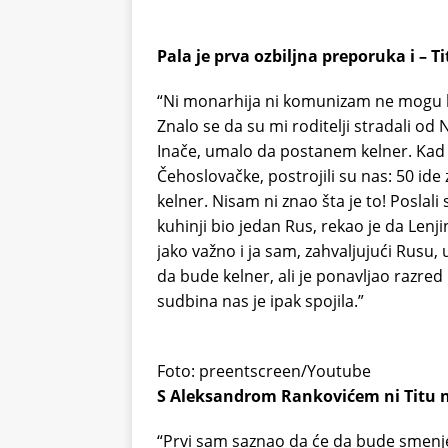
Pala je prva ozbiljna preporuka i – Ti
“Ni monarhija ni komunizam ne mogu be
Znalo se da su mi roditelji stradali od
Inače, umalo da postanem kelner. Kad s
Čehoslovačke, postrojili su nas: 50 id
kelner. Nisam ni znao šta je to! Poslal
kuhinji bio jedan Rus, rekao je da Lenji
jako važno i ja sam, zahvaljujući Rusu,
da bude kelner, ali je ponavljao razred 
sudbina nas je ipak spojila.”
Foto: preentscreen/Youtube
S Aleksandrom Rankovićem ni Titu ni 
“Prvi sam saznao da će da bude smenje