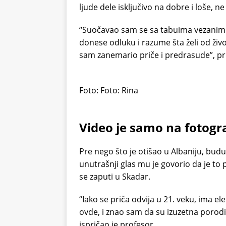
ljude dele isključivo na dobre i loše, ne
“Suočavao sam se sa tabuima vezanim 
donese odluku i razume šta želi od živ
sam zanemario priče i predrasude”, pri
Foto: Foto: Rina
Video je samo na fotogra
Pre nego što je otišao u Albaniju, bud
unutrašnji glas mu je govorio da je to 
se zaputi u Skadar.
“Iako se priča odvija u 21. veku, ima e
ovde, i znao sam da su izuzetna porod
ispričao je profesor.