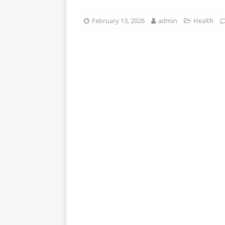
stomak 2 sata prije jela…
February 13, 2026
admin
Health