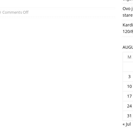
HEALTH
Ovo j
Comments Off
stare
Kardi
120/8
AUGU
M
3
10
17
24
31
« Jul