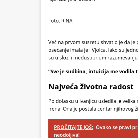
Foto: RINA
Već na prvom susretu shvatio je da je p
osećanje imala je i Vjolca. Iako su jed
su u slozi i međusobnom razumevanju
“Sve je sudbina, intuicija me vodila
Najveća životna radost
Po dolasku u Ivanjicu usledila je velika 
Irena. Ona je postala centar njihovog ži
PROČITAJTE JOŠ:
Ovako se pravi pra
neodoljiva!