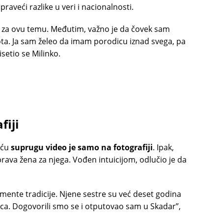
 praveći razlike u veri i nacionalnosti.
za ovu temu. Međutim, važno je da čovek sam
ota. Ja sam želeo da imam porodicu iznad svega, pa
setio se Milinko.
fiji
uću
suprugu video je samo na fotografiji
. Ipak,
prava žena za njega. Vođen intuicijom, odlučio je da
lemente tradicije. Njene sestre su već deset godina
ica. Dogovorili smo se i otputovao sam u Skadar”,