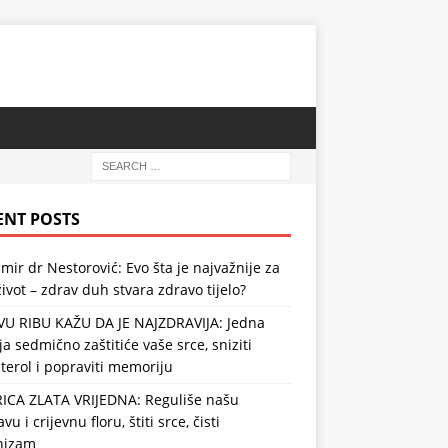
ENT POSTS
mir dr Nestorović: Evo šta je najvažnije za
ivot – zdrav duh stvara zdravo tijelo?
VU RIBU KAŽU DA JE NAJZDRAVIJA: Jedna
ja sedmično zaštitiće vaše srce, sniziti
terol i popraviti memoriju
RICA ZLATA VRIJEDNA: Reguliše našu
vu i crijevnu floru, štiti srce, čisti
nizam