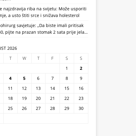
e najzdravija riba na svijetu: Može usporiti
nje, a usto štiti srce i snižava holesterol
ohirurg savjetuje: „Da biste imali pritisak
0, pijte na prazan stomak 2 sata prije jela…
ST 2026
T
W
T
F
S
S
1
2
4
5
6
7
8
9
11
12
13
14
15
16
18
19
20
21
22
23
25
26
27
28
29
30