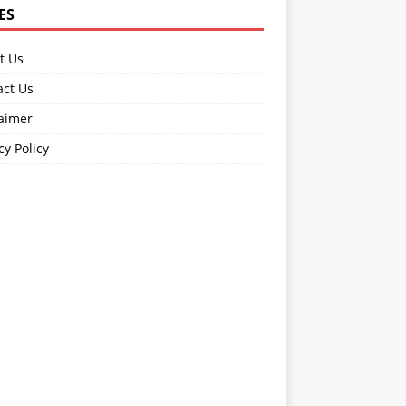
ES
t Us
act Us
laimer
cy Policy