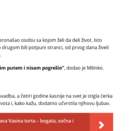
ronašao osobu sa kojom želi da deli život. Isto
no drugom bili potpuni stranci, od prvog dana živeli
.
 tim putem i nisam pogrešio”
, dodao je Milinko.
svadba, a četiri godine kasnije na svet je stigla ćerka
vota i, kako kažu, dodatno učvrstila njihovu ljubav.
va Vasina torta – bogata, sočna i