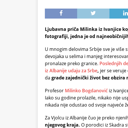
Ljubavna priča Milinka iz Ivanjice k
fotografiji, jedna je od najneobičniji
U mnogim delovima Srbije sve je više s
devojaka u selima i manjeg interesova
pronalaze preko granice.
Poslednjih d
iz Albanije udaju za Srbe
,
jer se veruje
da
grade zajednički život bez obzira na
Profesor
Milinko Bogdanović
iz Ivanji
Iako su godine prolazile, nikako nije
nikada nije odustao od svoje najveće že
Za Vjolcu iz Albanije čuo je preko njeni
njegovog kraja.
O porodici iz Skadra st