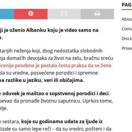
PAG
Abou
Cont
oji je oženio Albanku koju je video samo na
h.
Disc
Priva
tarijih neženja koji, zbog nedostatka slobodnih
nja domaćih devojaka za život na selu, bračnu sreću
ecenija posebno je postala česta praksa da se žene
 da su vredne, posvećene porodici i spremne
 razlike u jeziku, veri ili običajima.
ce
oduvek je maštao o sopstvenoj porodici i deci
.
 uspevao da pronađe životnu saputnicu. Uprkos tome,
lje.
h sestara,
koje su godinama udate za ljude iz
izale su samo lepe reči – da su vredni, pošteni i da