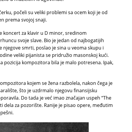
rku, počeli su veliki problemi sa ocem koji je od
en prema svojoj snaji.
e koncert za klavir u D minor, sredinom
huncu svoje slave. Bio je jedan od najbogatijih
e njegove smrti, poslao je sina u veoma skupu i
godine veliki pijanista se pridružio masonskoj kući.
 pozicija kompozitora bila je malo potresena. Ipak,
 kompozitora kojem se žena razbolela, nakon čega je
ralište, što je uzdrmalo njegovu finansijsku
oporavila. Do tada je već imao značajan uspeh “The
ti dela za pozorište. Ranije je pisao opere, međutim
spešni.