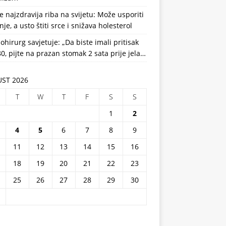
e najzdravija riba na svijetu: Može usporiti
nje, a usto štiti srce i snižava holesterol
ohirurg savjetuje: „Da biste imali pritisak
0, pijte na prazan stomak 2 sata prije jela…
ST 2026
T
W
T
F
S
S
1
2
4
5
6
7
8
9
11
12
13
14
15
16
18
19
20
21
22
23
25
26
27
28
29
30