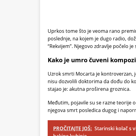
Uprkos tome što je veoma rano preminu
poslednje, na kojem je dugo radio, doži
“Rekvijem”. Njegovo zdravlje počelo je 
Kako je umro čuveni kompozi
Uzrok smrti Mocarta je kontroverzan, j
nisu dozvolili doktorima da dođu do kon
stajao je: akutna proširena groznica.
Međutim, pojavile su se razne teorije o
njegova smrt posledica dugog i naporn
PROČITAJTE JOŠ:
Starinski kolač s 