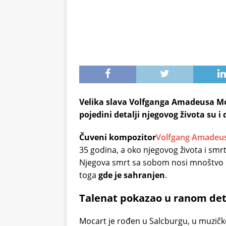
Velika slava Volfganga Amadeusa Moc
pojedini detalji njegovog života su i 
Čuveni kompozitor
Volfgang Amadeu
35 godina, a oko njegovog života i smr
Njegova smrt sa sobom nosi mnoštvo p
toga
gde je sahranjen
.
Talenat pokazao u ranom det
Mocart je rođen u Salcburgu, u muzičkoj