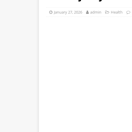
stomak 2 sata prije jela…
January 27, 2026
admin
Health