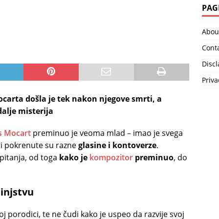
PAG
Abou
Cont
Disc
Priva
arta došla je tek nakon njegove smrti, a
dalje misterija
s Mocart
preminuo je veoma mlad – imao je svega
ti pokrenute su razne
glasine i kontoverze
.
itanja, od toga
kako je
kompozitor
preminuo
, do
injstvu
 porodici, te ne čudi kako je uspeo da razvije svoj