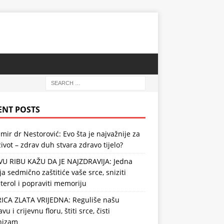
ENT POSTS
mir dr Nestorović: Evo šta je najvažnije za
ivot – zdrav duh stvara zdravo tijelo?
VU RIBU KAŽU DA JE NAJZDRAVIJA: Jedna
ja sedmično zaštitiće vaše srce, sniziti
terol i popraviti memoriju
RICA ZLATA VRIJEDNA: Reguliše našu
vu i crijevnu floru, štiti srce, čisti
nizam