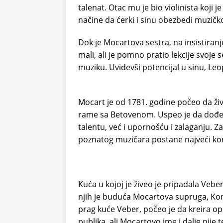
talenat. Otac mu je bio violinista koji j
načine da ćerki i sinu obezbedi muzičk
Dok je Mocartova sestra, na insistiranj
mali, ali je pomno pratio lekcije svoje
muziku. Uvidevši potencijal u sinu, Leo
Mocart je od 1781. godine počeo da živ
rame sa Betovenom. Uspeo je da dođe 
talentu, već i upornošću i zalaganju.
poznatog muzičara postane najveći k
Kuća u kojoj je živeo je pripadala Veber
njih je buduća Mocartova supruga, Kons
prag kuće Veber, počeo je da kreira op
publika, ali Mocartovo ime i dalje nije