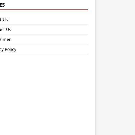
ES
t Us
act Us
laimer
cy Policy