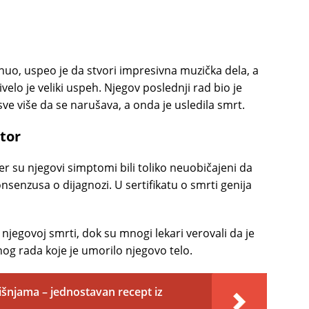
o, uspeo je da stvori impresivna muzička dela, a
velo je veliki uspeh. Njegov poslednji rad bio je
sve više da se narušava, a onda je usledila smrt.
tor
er su njegovi simptomi bili toliko neuobičajeni da
senzusa o dijagnozi. U sertifikatu o smrti genija
 njegovoj smrti, dok su mnogi lekari verovali da je
og rada koje je umorilo njegovo telo.
višnjama – jednostavan recept iz