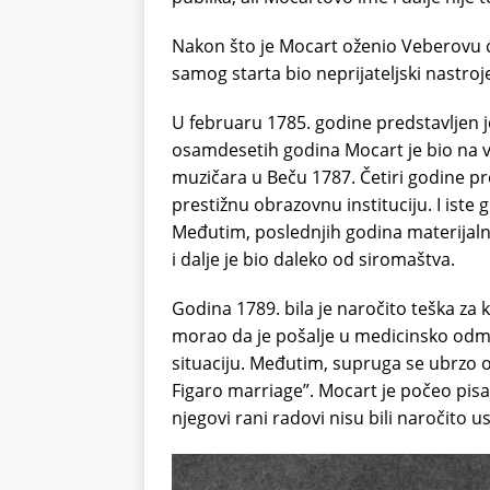
Nakon što je Mocart oženio Veberovu će
samog starta bio neprijateljski nastroj
U februaru 1785. godine predstavljen j
osamdesetih godina Mocart je bio na vr
muzičara u Beču 1787. Četiri godine pr
prestižnu obrazovnu instituciju. I iste 
Međutim, poslednjih godina materijalna
i dalje je bio daleko od siromaštva.
Godina 1789. bila je naročito teška za
morao da je pošalje u medicinsko odma
situaciju. Međutim, supruga se ubrzo 
Figaro marriage”. Mocart je počeo pisa
njegovi rani radovi nisu bili naročito u