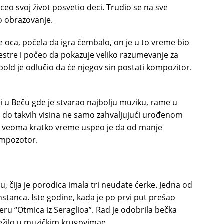
e ceo svoj život posvetio deci. Trudio se na sve
o obrazovanje.
e oca, počela da igra čembalo, on je u to vreme bio
 sestre i počeo da pokazuje veliko razumevanje za
pold je odlučio da će njegov sin postati kompozitor.
i u Beču gde je stvarao najbolju muziku, rame u
do takvih visina ne samo zahvaljujući urođenom
 Za veoma kratko vreme uspeo je da od manje
ompozotor.
u, čija je porodica imala tri neudate ćerke. Jedna od
tanca. Iste godine, kada je po prvi put prešao
eru “Otmica iz Seraglioa”. Rad je odobrila bečka
 težilo u muzičkim krugovimae.