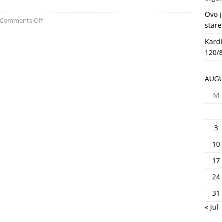
HEALTH
Ovo j
Comments Off
stare
Kardi
120/8
AUGU
M
3
10
17
24
31
« Jul