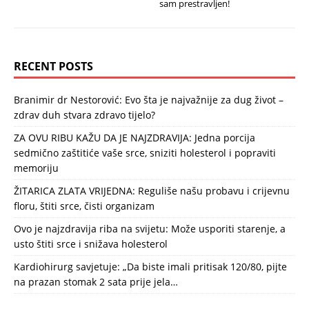
sam prestravljen!
RECENT POSTS
Branimir dr Nestorović: Evo šta je najvažnije za dug život –
zdrav duh stvara zdravo tijelo?
ZA OVU RIBU KAŽU DA JE NAJZDRAVIJA: Jedna porcija
sedmično zaštitiće vaše srce, sniziti holesterol i popraviti
memoriju
ŽITARICA ZLATA VRIJEDNA: Reguliše našu probavu i crijevnu
floru, štiti srce, čisti organizam
Ovo je najzdravija riba na svijetu: Može usporiti starenje, a
usto štiti srce i snižava holesterol
Kardiohirurg savjetuje: „Da biste imali pritisak 120/80, pijte
na prazan stomak 2 sata prije jela…