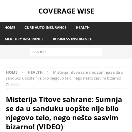
COVERAGE WISE
HOME
CURE AUTO INSURANCE
HEALTH
MERCURY INSURANCE
BUSINESS INSURANCE
HOME
HEALTH
Misterija Titove sahrane: Sumnja se da u
sanduku uopšte nije bilo njegovo telo, nego nešto sasvim bizarno!
(VIDEO)
Misterija Titove sahrane: Sumnja
se da u sanduku uopšte nije bilo
njegovo telo, nego nešto sasvim
bizarno! (VIDEO)