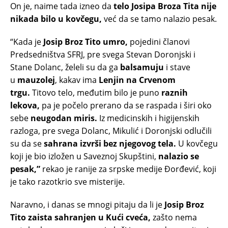
On je, naime tada izneo da
telo Josipa Broza Tita nije
nikada bilo u kovčegu,
već da se tamo nalazio pesak.
“Kada je
Josip Broz Tito umro,
pojedini članovi
Predsedništva SFRJ, pre svega Stevan Doronjski i
Stane Dolanc, želeli su da ga
balsamuju
i stave
u
mauzolej
, kakav ima
Lenjin na Crvenom
trgu.
Titovo telo, međutim bilo je puno
raznih
lekova,
pa je počelo prerano da se raspada i širi oko
sebe
neugodan miris.
Iz medicinskih i higijenskih
razloga, pre svega Dolanc, Mikulić i Doronjski odlučili
su da se
sahrana izvrši bez njegovog tela.
U kovčegu
koji je bio izložen u Saveznoj Skupštini,
nalazio se
pesak,”
rekao je ranije za srpske medije Đorđević, koji
je tako razotkrio sve misterije.
Naravno, i danas se mnogi pitaju da li je
Josip Broz
Tito zaista sahranjen u Kući cveća,
zašto nema