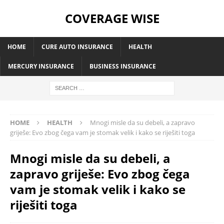
COVERAGE WISE
HOME
CURE AUTO INSURANCE
HEALTH
MERCURY INSURANCE
BUSINESS INSURANCE
HOME
HEALTH
Mnogi misle da su debeli, a zapravo
griješe: Evo zbog čega vam je stomak velik i kako se riješiti toga
Mnogi misle da su debeli, a
zapravo griješe: Evo zbog čega
vam je stomak velik i kako se
riješiti toga