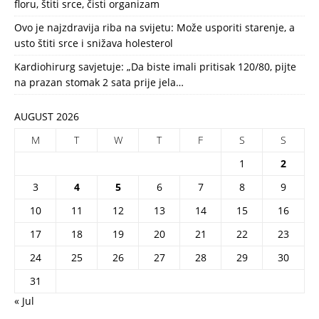
floru, štiti srce, čisti organizam
Ovo je najzdravija riba na svijetu: Može usporiti starenje, a
usto štiti srce i snižava holesterol
Kardiohirurg savjetuje: „Da biste imali pritisak 120/80, pijte
na prazan stomak 2 sata prije jela…
AUGUST 2026
M
T
W
T
F
S
S
1
2
3
4
5
6
7
8
9
10
11
12
13
14
15
16
17
18
19
20
21
22
23
24
25
26
27
28
29
30
31
« Jul