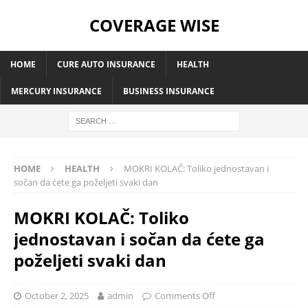
COVERAGE WISE
HOME
CURE AUTO INSURANCE
HEALTH
MERCURY INSURANCE
BUSINESS INSURANCE
HOME
HEALTH
MOKRI KOLAČ: Toliko jednostavan i
sočan da ćete ga poželjeti svaki dan
MOKRI KOLAČ: Toliko
jednostavan i sočan da ćete ga
poželjeti svaki dan
October 2, 2025
admin
Comments Off