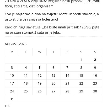
ŽITARICA ZLATA VRIJEDNA: Reguliše našu probavu i crijevnu
floru, štiti srce, čisti organizam
Ovo je najzdravija riba na svijetu: Može usporiti starenje, a
usto štiti srce i snižava holesterol
Kardiohirurg savjetuje: „Da biste imali pritisak 120/80, pijte
na prazan stomak 2 sata prije jela…
AUGUST 2026
M
T
W
T
F
S
S
1
2
3
4
5
6
7
8
9
10
11
12
13
14
15
16
17
18
19
20
21
22
23
24
25
26
27
28
29
30
31
« Jul