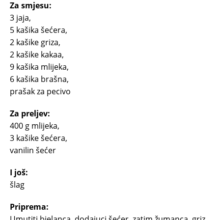
Za smjesu:
3 jaja,
5 kašika šećera,
2 kašike griza,
2 kašike kakaa,
9 kašika mlijeka,
6 kašika brašna,
prašak za pecivo
Za preljev:
400 g mlijeka,
3 kašike šećera,
vanilin šećer
I još:
šlag
Priprema:
Umutiti bjelanca, dodajuci šećer, zatim žumanca, griz,