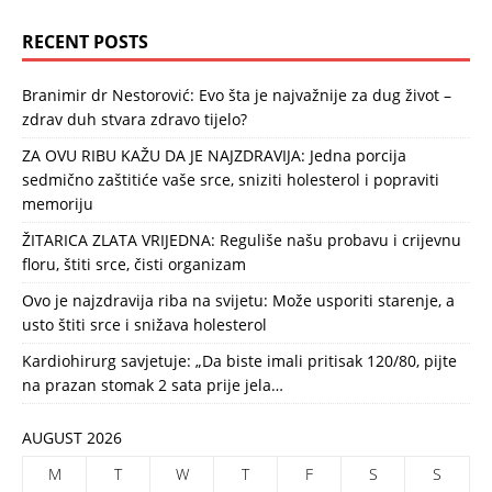
RECENT POSTS
Branimir dr Nestorović: Evo šta je najvažnije za dug život –
zdrav duh stvara zdravo tijelo?
ZA OVU RIBU KAŽU DA JE NAJZDRAVIJA: Jedna porcija
sedmično zaštitiće vaše srce, sniziti holesterol i popraviti
memoriju
ŽITARICA ZLATA VRIJEDNA: Reguliše našu probavu i crijevnu
floru, štiti srce, čisti organizam
Ovo je najzdravija riba na svijetu: Može usporiti starenje, a
usto štiti srce i snižava holesterol
Kardiohirurg savjetuje: „Da biste imali pritisak 120/80, pijte
na prazan stomak 2 sata prije jela…
AUGUST 2026
M
T
W
T
F
S
S