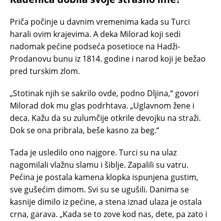
Priča počinje u davnim vremenima kada su Turci
harali ovim krajevima. A deka Milorad koji sedi
nadomak pećine podseća posetioce na Hadži-
Prodanovu bunu iz 1814. godine i narod koji je bežao
pred turskim zlom.
„Stotinak njih se sakrilo ovde, podno Dljina,“ govori
Milorad dok mu glas podrhtava. „Uglavnom žene i
deca. Kažu da su zulumčije otkrile devojku na straži.
Dok se ona pribrala, beše kasno za beg.“
Tada je usledilo ono najgore. Turci su na ulaz
nagomilali vlažnu slamu i šiblje. Zapalili su vatru.
Pećina je postala kamena klopka ispunjena gustim,
sve gušećim dimom. Svi su se ugušili. Danima se
kasnije dimilo iz pećine, a stena iznad ulaza je ostala
crna, garava. „Kada se to zove kod nas, dete, pa zato i