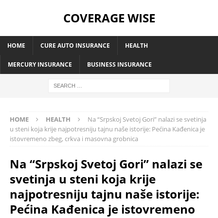
COVERAGE WISE
HOME
CURE AUTO INSURANCE
HEALTH
MERCURY INSURANCE
BUSINESS INSURANCE
HOME
HEALTH
Na “Srpskoj Svetoj Gori” nalazi se svetinja
u steni koja krije najpotresniju tajnu naše istorije: Pećina Kađenica je
istovremeno zbeg, crkva i masovna grobnica
Na “Srpskoj Svetoj Gori” nalazi se
svetinja u steni koja krije
najpotresniju tajnu naše istorije:
Pećina Kađenica je istovremeno