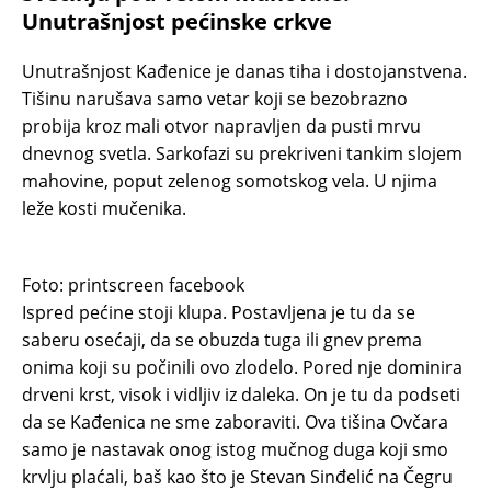
Unutrašnjost pećinske crkve
Unutrašnjost Kađenice je danas tiha i dostojanstvena.
Tišinu narušava samo vetar koji se bezobrazno
probija kroz mali otvor napravljen da pusti mrvu
dnevnog svetla. Sarkofazi su prekriveni tankim slojem
mahovine, poput zelenog somotskog vela. U njima
leže kosti mučenika.
Foto: printscreen facebook
Ispred pećine stoji klupa. Postavljena je tu da se
saberu osećaji, da se obuzda tuga ili gnev prema
onima koji su počinili ovo zlodelo. Pored nje dominira
drveni krst, visok i vidljiv iz daleka. On je tu da podseti
da se Kađenica ne sme zaboraviti. Ova tišina Ovčara
samo je nastavak onog istog mučnog duga koji smo
krvlju plaćali, baš kao što je Stevan Sinđelić na Čegru