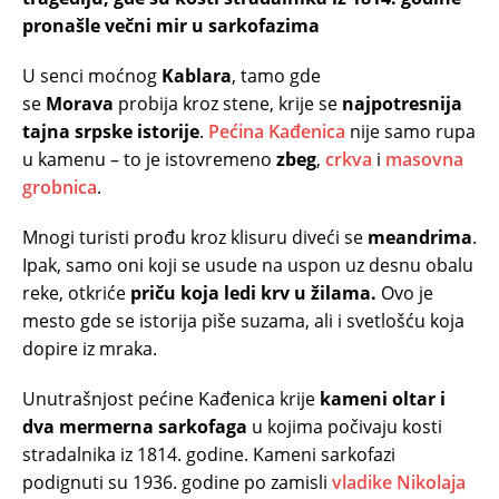
pronašle večni mir u sarkofazima
U senci moćnog
Kablara
, tamo gde
se
Morava
probija kroz stene, krije se
najpotresnija
tajna srpske istorije
.
Pećina Kađenica
nije samo rupa
u kamenu – to je istovremeno
zbeg
,
crkva
i
masovna
grobnica
.
Mnogi turisti prođu kroz klisuru diveći se
meandrima
.
Ipak, samo oni koji se usude na uspon uz desnu obalu
reke, otkriće
priču koja ledi krv u žilama.
Ovo je
mesto gde se istorija piše suzama, ali i svetlošću koja
dopire iz mraka.
Unutrašnjost pećine Kađenica krije
kameni oltar i
dva mermerna sarkofaga
u kojima počivaju kosti
stradalnika iz 1814. godine. Kameni sarkofazi
podignuti su 1936. godine po zamisli
vladike Nikolaja