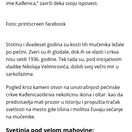
ime Kađenica,“ završi deka svoju ispovest.
Foto: printscreen facebook
Stotinu i dvadeset godina su kosti tih mučenika ležale
po pećini. Zveri su ih glodale, dok ih se vlasti i crkva
nisu setili 1936. godine. Tek tada su, pod inicijativom
vladike Nikolaja Velimirovića, dobili svoj večni mir u
sarkofazima.
Pogled kroz kameni otvor na unutrašnjost pećinske
crkve Kađenicaotkriva nekolicinu ikona i oltar. kao da
predsstavlja mali prozor u istoriju i propušta tračak
svetlosti na mesto gde tišina i molitva čuvaju sećanje
na mučenike.
Svetinja pod velom mahovine: