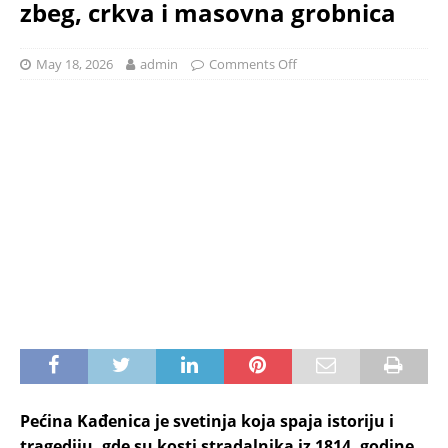
zbeg, crkva i masovna grobnica
May 18, 2026
admin
Comments Off
Pećina Kađenica je svetinja koja spaja istoriju i
tragediju, gde su kosti stradalnika iz 1814. godine