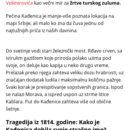
Velimirovića
kao večni mir za
žrtve turskog zuluma.
Pećina Kađenica je manje-više poznata lokacija na
mapi Srbije, ali malo ko zna da čuva jednu od
najtužnijih priča iz naših davnina.
Do svetinje vodi stari železnički most. Rđavo crven, sa
istrulim gazištem koje priroda polako uzima pod
svoje, on deluje kao kapija u neko drugo vreme.
Prelazak preko njega zahteva veliku dozu hrabrosti, uz
značajan dodatak ludila i maksimalnu količinu pažnje.
Svaki korak je preispitivanje sopstvenih granica. Ispod
se nalazi Morava, a ispred uspon uz strme litice
Kablara. Put do Kađenice zahteva više od obične
šetnje.
Tragedija iz 1814. godine: Kako je
Kađenica dobila svoje strašno ime?