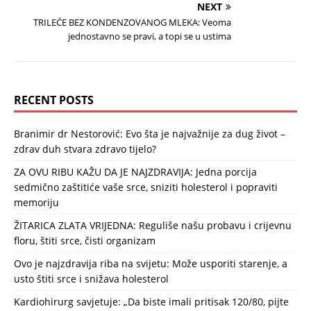
NEXT
TRILEĆE BEZ KONDENZOVANOG MLEKA: Veoma
jednostavno se pravi, a topi se u ustima
RECENT POSTS
Branimir dr Nestorović: Evo šta je najvažnije za dug život –
zdrav duh stvara zdravo tijelo?
ZA OVU RIBU KAŽU DA JE NAJZDRAVIJA: Jedna porcija
sedmično zaštitiće vaše srce, sniziti holesterol i popraviti
memoriju
ŽITARICA ZLATA VRIJEDNA: Reguliše našu probavu i crijevnu
floru, štiti srce, čisti organizam
Ovo je najzdravija riba na svijetu: Može usporiti starenje, a
usto štiti srce i snižava holesterol
Kardiohirurg savjetuje: „Da biste imali pritisak 120/80, pijte