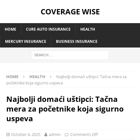
COVERAGE WISE
HOME
CURE AUTO INSURANCE
HEALTH
MERCURY INSURANCE
BUSINESS INSURANCE
HOME
HEALTH
Najbolji domaći uštipci: Tačna mera za
početnike koja sigurno uspeva
Najbolji domaći uštipci: Tačna
mera za početnike koja sigurno
uspeva
October 4, 2025
admin
Comments Off