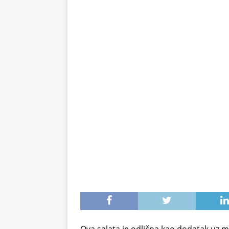
stomak 2 sata prije jela…