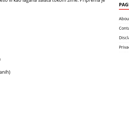
eso ili kao lagana salata tokom zime. Priprema je
PAG
Abou
Cont
Disc
Priva
)
anih)