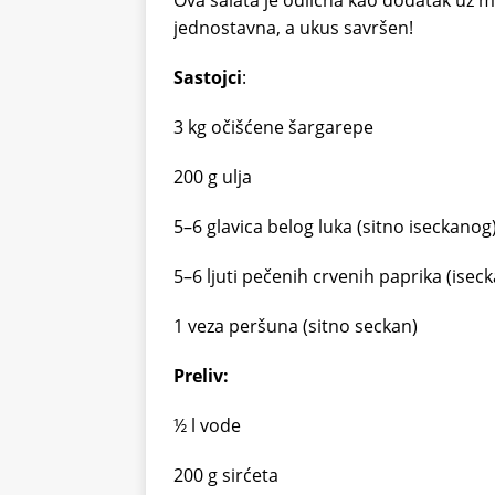
Ova salata je odlična kao dodatak uz m
jednostavna, a ukus savršen!
Sastojci
:
3 kg očišćene šargarepe
200 g ulja
5–6 glavica belog luka (sitno iseckanog
5–6 ljuti pečenih crvenih paprika (iseck
1 veza peršuna (sitno seckan)
Preliv:
½ l vode
200 g sirćeta