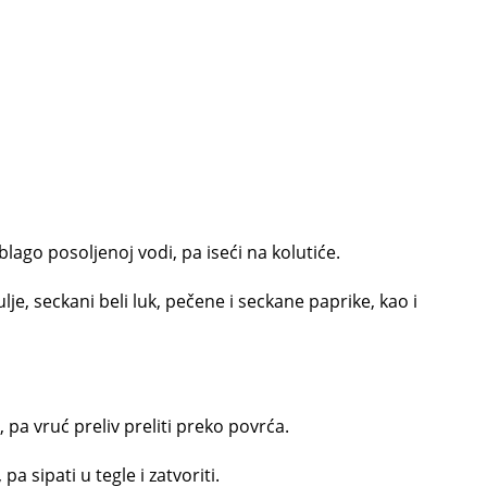
blago posoljenoj vodi, pa iseći na kolutiće.
ulje, seckani beli luk, pečene i seckane paprike, kao i
, pa vruć preliv preliti preko povrća.
a sipati u tegle i zatvoriti.