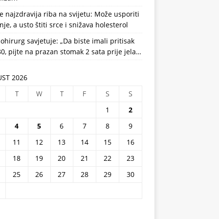
e najzdravija riba na svijetu: Može usporiti
nje, a usto štiti srce i snižava holesterol
ohirurg savjetuje: „Da biste imali pritisak
0, pijte na prazan stomak 2 sata prije jela…
ST 2026
T
W
T
F
S
S
1
2
4
5
6
7
8
9
11
12
13
14
15
16
18
19
20
21
22
23
25
26
27
28
29
30