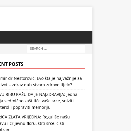
ENT POSTS
mir dr Nestorović: Evo šta je najvažnije za
ivot – zdrav duh stvara zdravo tijelo?
VU RIBU KAŽU DA JE NAJZDRAVIJA: Jedna
ja sedmično zaštitiće vaše srce, sniziti
terol i popraviti memoriju
RICA ZLATA VRIJEDNA: Reguliše našu
vu i crijevnu floru, štiti srce, čisti
nizam