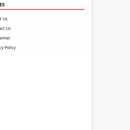
ES
t Us
act Us
laimer
cy Policy