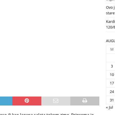
HEALTH
Ovo j
stare
Kardi
120/8
AUGU
M
3
10
17
24
31
« Jul