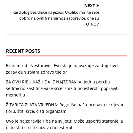
NEXT
Kardiolog bez dlake na jeziku: Ukoliko mislite sebi
dobro na ovih 9 namirnica zaboravite, one su
OTROV
RECENT POSTS
Branimir dr Nestorović: Evo šta je najvažnije za dug život –
zdrav duh stvara zdravo tijelo?
ZA OVU RIBU KAŽU DA JE NAJZDRAVIJA: Jedna porcija
sedmično zaštitiće vaše srce, sniziti holesterol i popraviti
memoriju
ŽITARICA ZLATA VRIJEDNA: Reguliše našu probavu i crijevnu
floru, štiti srce, čisti organizam
Ovo je najzdravija riba na svijetu: Može usporiti starenje, a
usto štiti srce i snižava holesterol