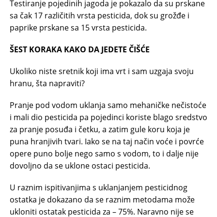
Testiranje pojedinih jagoda je pokazalo da su prskane
sa čak 17 različitih vrsta pesticida, dok su grožđe i
paprike prskane sa 15 vrsta pesticida.
ŠEST KORAKA KAKO DA JEDETE ČIŠĆE
Ukoliko niste sretnik koji ima vrt i sam uzgaja svoju
hranu, šta napraviti?
Pranje pod vodom uklanja samo mehaničke nečistoće
i mali dio pesticida pa pojedinci koriste blago sredstvo
za pranje posuđa i četku, a zatim gule koru koja je
puna hranjivih tvari. Iako se na taj način voće i povrće
opere puno bolje nego samo s vodom, to i dalje nije
dovoljno da se uklone ostaci pesticida.
U raznim ispitivanjima s uklanjanjem pesticidnog
ostatka je dokazano da se raznim metodama može
ukloniti ostatak pesticida za – 75%. Naravno nije se