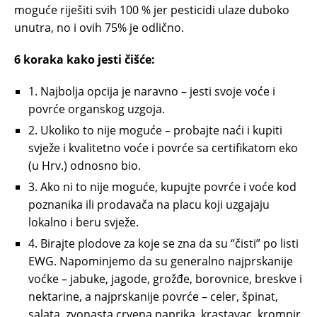
moguće riješiti svih 100 % jer pesticidi ulaze duboko
unutra, no i ovih 75% je odlično.
6 koraka kako jesti čišće:
1. Najbolja opcija je naravno – jesti svoje voće i
povrće organskog uzgoja.
2. Ukoliko to nije moguće – probajte naći i kupiti
svježe i kvalitetno voće i povrće sa certifikatom eko
(u Hrv.) odnosno bio.
3. Ako ni to nije moguće, kupujte povrće i voće kod
poznanika ili prodavača na placu koji uzgajaju
lokalno i beru svježe.
4. Birajte plodove za koje se zna da su “čisti” po listi
EWG. Napominjemo da su generalno najprskanije
voćke – jabuke, jagode, grožđe, borovnice, breskve i
nektarine, a najprskanije povrće – celer, špinat,
salata, zvonasta crvena paprika, krastavac, krompir