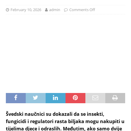
February 10, 2026
admin
Comments Off
Švedski naučnici su dokazali da se insekti,
fungicidi i regulatori rasta biljaka mogu nakupiti u
tijelima djece i odraslih. Međutim, ako samo dvije