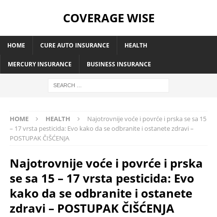
COVERAGE WISE
HOME
CURE AUTO INSURANCE
HEALTH
MERCURY INSURANCE
BUSINESS INSURANCE
HOME
HEALTH
Najotrovnije voće i povrće i prska se sa 15
– 17 vrsta pesticida: Evo kako da se odbranite i ostanete zdravi –
POSTUPAK ČIŠĆENJA
Najotrovnije voće i povrće i prska
se sa 15 – 17 vrsta pesticida: Evo
kako da se odbranite i ostanete
zdravi – POSTUPAK ČIŠĆENJA