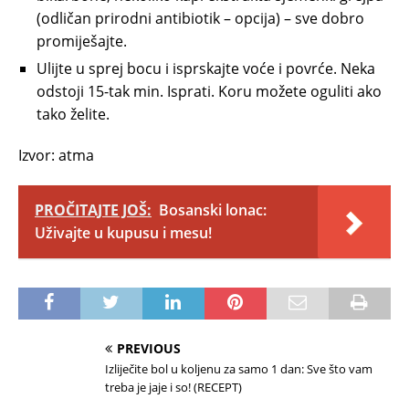
(odličan prirodni antibiotik – opcija) – sve dobro
promiješajte.
Ulijte u sprej bocu i isprskajte voće i povrće. Neka
odstoji 15-tak min. Isprati. Koru možete oguliti ako
tako želite.
Izvor: atma
PROČITAJTE JOŠ:
Bosanski lonac:
Uživajte u kupusu i mesu!
PREVIOUS
Izliječite bol u koljenu za samo 1 dan: Sve što vam
treba je jaje i so! (RECEPT)