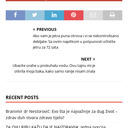
PREVIOUS
Ako vam je jetra puna otrova i vi se nekontrolisano
debljate: Sa ovim napitkom u potpunosti očistite
jetru za 72 sata
NEXT
Ubacite orahe u prokuhalu vodu: Ovu tajnu mi je
otkrila moja baka, kako samo ranije nisam znala
RECENT POSTS
Branimir dr Nestorović: Evo šta je najvažnije za dug život –
zdrav duh stvara zdravo tijelo?
ZA OVU RIBU KAŽU DA JE NAJZDRAVIJA: Jedna porcija