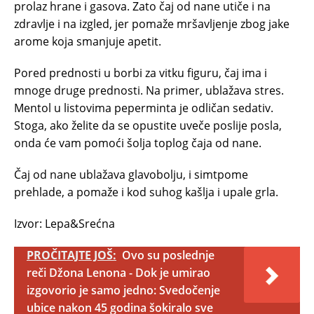
prolaz hrane i gasova. Zato čaj od nane utiče i na
zdravlje i na izgled, jer pomaže mršavljenje zbog jake
arome koja smanjuje apetit.
Pored prednosti u borbi za vitku figuru, čaj ima i
mnoge druge prednosti. Na primer, ublažava stres.
Mentol u listovima peperminta je odličan sedativ.
Stoga, ako želite da se opustite uveče poslije posla,
onda će vam pomoći šolja toplog čaja od nane.
Čaj od nane ublažava glavobolju, i simtpome
prehlade, a pomaže i kod suhog kašlja i upale grla.
Izvor: Lepa&Srećna
PROČITAJTE JOŠ:
Ovo su poslednje
reči Džona Lenona - Dok je umirao
izgovorio je samo jedno: Svedočenje
ubice nakon 45 godina šokiralo sve