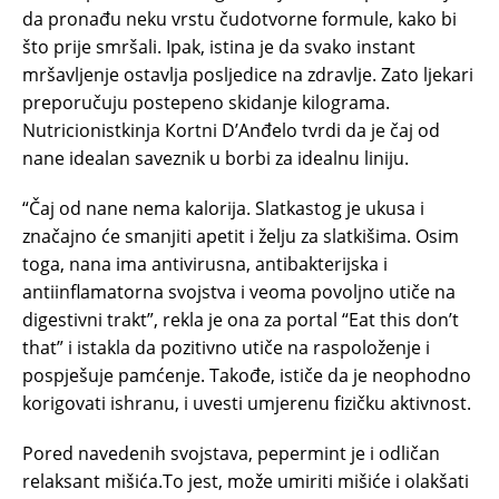
da pronađu neku vrstu čudotvorne formule, kako bi
što prije smršali. Ipak, istina je da svako instant
mršavljenje ostavlja posljedice na zdravlje. Zato ljekari
preporučuju postepeno skidanje kilograma.
Nutricionistkinja Кortni D’Anđelo tvrdi da je čaj od
nane idealan saveznik u borbi za idealnu liniju.
“Čaj od nane nema kalorija. Slatkastog je ukusa i
značajno će smanjiti apetit i želju za slatkišima. Osim
toga, nana ima antivirusna, antibakterijska i
antiinflamatorna svojstva i veoma povoljno utiče na
digestivni trakt”, rekla je ona za portal “Eat this don’t
that” i istakla da pozitivno utiče na raspoloženje i
pospješuje pamćenje. Takođe, ističe da je neophodno
korigovati ishranu, i uvesti umjerenu fizičku aktivnost.
Pored navedenih svojstava, pepermint je i odličan
relaksant mišića.To jest, može umiriti mišiće i olakšati