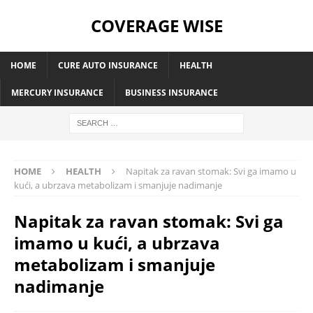
COVERAGE WISE
HOME
CURE AUTO INSURANCE
HEALTH
MERCURY INSURANCE
BUSINESS INSURANCE
HOME
HEALTH
Napitak za ravan stomak: Svi ga imamo u
kući, a ubrzava metabolizam i smanjuje nadimanje
Napitak za ravan stomak: Svi ga
imamo u kući, a ubrzava
metabolizam i smanjuje
nadimanje