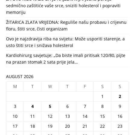
sedmično zaštitiće vaše srce, sniziti holesterol i popraviti
memoriju
ŽITARICA ZLATA VRIJEDNA: Reguliše našu probavu i crijevnu
floru, štiti srce, čisti organizam
Ovo je najzdravija riba na svijetu: Može usporiti starenje, a
usto štiti srce i snižava holesterol
Kardiohirurg savjetuje: „Da biste imali pritisak 120/80, pijte
na prazan stomak 2 sata prije jela…
AUGUST 2026
M
T
W
T
F
S
S
1
2
3
4
5
6
7
8
9
10
11
12
13
14
15
16
17
18
19
20
21
22
23