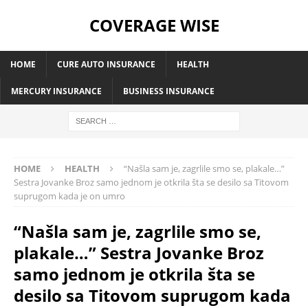
COVERAGE WISE
HOME
CURE AUTO INSURANCE
HEALTH
MERCURY INSURANCE
BUSINESS INSURANCE
HOME
HEALTH
“Našla sam je, zagrlile smo se, plakale…”
Sestra Jovanke Broz samo jednom je otkrila šta se desilo sa Titovom
suprugom kada je on umro
“Našla sam je, zagrlile smo se,
plakale…” Sestra Jovanke Broz
samo jednom je otkrila šta se
desilo sa Titovom suprugom kada