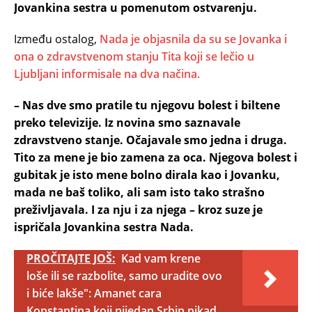
Jovankina sestra u pomenutom ostvarenju.
Između ostalog,
Nada je objasnila da su se Jovanka i
ona o zdravstvenom stanju Tita koji se lečio u
Ljubljani informisale na dva načina.
– Nas dve smo pratile tu njegovu bolest i biltene
preko televizije. Iz novina smo saznavale
zdravstveno stanje. Očajavale smo jedna i druga.
Tito za mene je bio zamena za oca. Njegova bolest i
gubitak je isto mene bolno dirala kao i Jovanku,
mada ne baš toliko, ali sam isto tako strašno
preživljavala. I za nju i za njega – kroz suze je
ispričala Jovankina sestra Nada.
PROČITAJTE JOŠ:
Kad vam krene
loše ili se razbolite, samo uradite ovo
i biće lakše": Amanet cara
Konstantina koji nijedan Srbin nikad