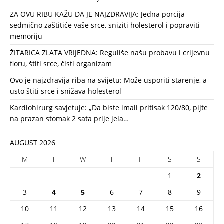
ZA OVU RIBU KAŽU DA JE NAJZDRAVIJA: Jedna porcija
sedmično zaštitiće vaše srce, sniziti holesterol i popraviti
memoriju
ŽITARICA ZLATA VRIJEDNA: Reguliše našu probavu i crijevnu
floru, štiti srce, čisti organizam
Ovo je najzdravija riba na svijetu: Može usporiti starenje, a
usto štiti srce i snižava holesterol
Kardiohirurg savjetuje: „Da biste imali pritisak 120/80, pijte
na prazan stomak 2 sata prije jela…
AUGUST 2026
M
T
W
T
F
S
S
1
2
3
4
5
6
7
8
9
10
11
12
13
14
15
16