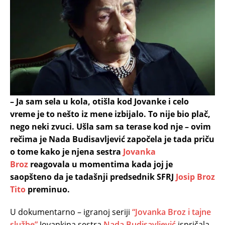
– Ja sam sela u kola, otišla kod Jovanke i celo
vreme je to nešto iz mene izbijalo. To nije bio plač,
nego neki zvuci. Ušla sam sa terase kod nje – ovim
rečima je Nada Budisavljević započela je tada priču
o tome kako je njena sestra
Jovanka
Broz
reagovala u momentima kada joj je
saopšteno da je tadašnji predsednik SFRJ
Josip Broz
Tito
preminuo.
U dokumentarno – igranoj seriji
“Jovanka Broz i tajne
službe”
Jovankina sestra
Nada Budisavljević
ispričala