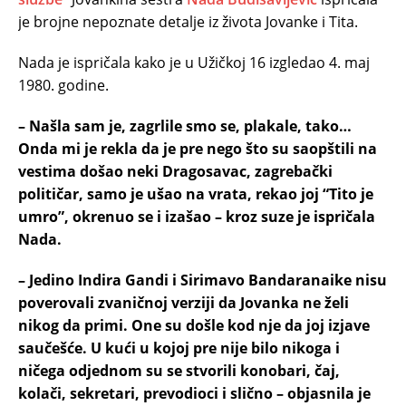
je brojne nepoznate detalje iz života Jovanke i Tita.
Nada je ispričala kako je u Užičkoj 16 izgledao 4. maj
1980. godine.
– Našla sam je, zagrlile smo se, plakale, tako…
Onda mi je rekla da je pre nego što su saopštili na
vestima došao neki Dragosavac, zagrebački
političar, samo je ušao na vrata, rekao joj “Tito je
umro”, okrenuo se i izašao – kroz suze je ispričala
Nada.
– Jedino Indira Gandi i Sirimavo Bandaranaike nisu
poverovali zvaničnoj verziji da Jovanka ne želi
nikog da primi. One su došle kod nje da joj izjave
saučešće. U kući u kojoj pre nije bilo nikoga i
ničega odjednom su se stvorili konobari, čaj,
kolači, sekretari, prevodioci i slično – objasnila je