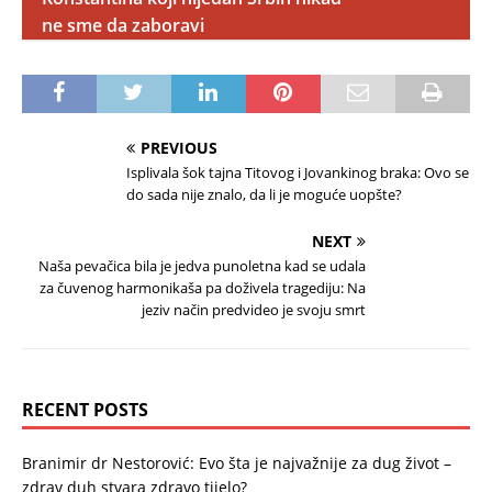
ne sme da zaboravi
PREVIOUS
Isplivala šok tajna Titovog i Jovankinog braka: Ovo se
do sada nije znalo, da li je moguće uopšte?
NEXT
Naša pevačica bila je jedva punoletna kad se udala
za čuvenog harmonikaša pa doživela tragediju: Na
jeziv način predvideo je svoju smrt
RECENT POSTS
Branimir dr Nestorović: Evo šta je najvažnije za dug život –
zdrav duh stvara zdravo tijelo?