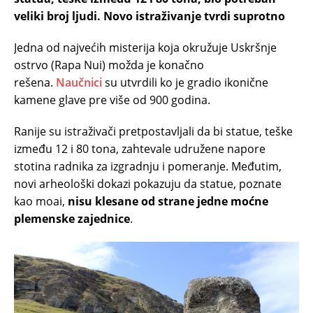
veliki broj ljudi. Novo istraživanje tvrdi suprotno
Jedna od najvećih misterija koja okružuje Uskršnje
ostrvo (Rapa Nui) možda je konačno
rešena.
Naučnici
su utvrdili ko je gradio ikonične
kamene glave pre više od 900 godina.
Ranije su istraživači pretpostavljali da bi statue, teške
između 12 i 80 tona, zahtevale udružene napore
stotina radnika za izgradnju i pomeranje. Međutim,
novi arheološki dokazi pokazuju da statue, poznate
kao moai,
nisu klesane od strane jedne moćne
plemenske zajednice
.