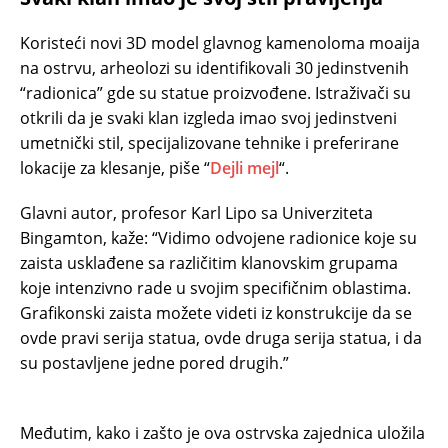
Koristeći novi 3D model glavnog kamenoloma moaija
na ostrvu, arheolozi su identifikovali 30 jedinstvenih
“radionica” gde su statue proizvođene. Istraživači su
otkrili da je svaki klan izgleda imao svoj jedinstveni
umetnički stil, specijalizovane tehnike i preferirane
lokacije za klesanje, piše “
Dejli mejl
“.
Glavni autor, profesor Karl Lipo sa Univerziteta
Bingamton, kaže: “Vidimo odvojene radionice koje su
zaista usklađene sa različitim klanovskim grupama
koje intenzivno rade u svojim specifičnim oblastima.
Grafikonski zaista možete videti iz konstrukcije da se
ovde pravi serija statua, ovde druga serija statua, i da
su postavljene jedne pored drugih.”
Međutim, kako i zašto je ova ostrvska zajednica uložila