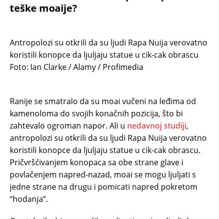
teške moaije?
Antropolozi su otkrili da su ljudi Rapa Nuija verovatno
koristili konopce da ljuljaju statue u cik-cak obrascu
Foto: Ian Clarke / Alamy / Profimedia
Ranije se smatralo da su moai vučeni na leđima od
kamenoloma do svojih konačnih pozicija, što bi
zahtevalo ogroman napor. Ali u
nedavnoj studiji
,
antropolozi su otkrili da su ljudi Rapa Nuija verovatno
koristili konopce da ljuljaju statue u cik-cak obrascu.
Pričvršćivanjem konopaca sa obe strane glave i
povlačenjem napred-nazad, moai se mogu ljuljati s
jedne strane na drugu i pomicati napred pokretom
“hodanja”.