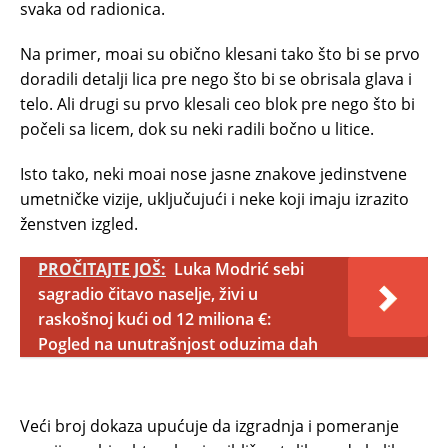
svaka od radionica.
Na primer, moai su obično klesani tako što bi se prvo
doradili detalji lica pre nego što bi se obrisala glava i
telo. Ali drugi su prvo klesali ceo blok pre nego što bi
počeli sa licem, dok su neki radili bočno u litice.
Isto tako, neki moai nose jasne znakove jedinstvene
umetničke vizije, uključujući i neke koji imaju izrazito
ženstven izgled.
PROČITAJTE JOŠ:
Luka Modrić sebi
sagradio čitavo naselje, živi u
raskošnoj kući od 12 miliona €:
Pogled na unutrašnjost oduzima dah
Veći broj dokaza upućuje da izgradnja i pomeranje