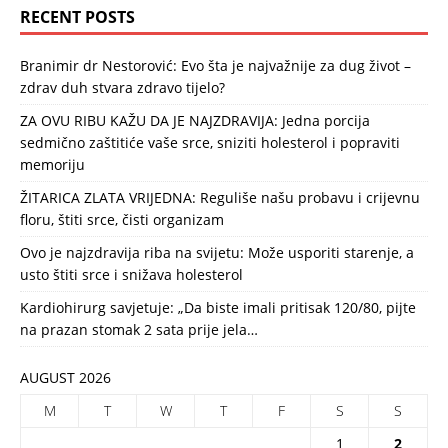
RECENT POSTS
Branimir dr Nestorović: Evo šta je najvažnije za dug život –
zdrav duh stvara zdravo tijelo?
ZA OVU RIBU KAŽU DA JE NAJZDRAVIJA: Jedna porcija
sedmično zaštitiće vaše srce, sniziti holesterol i popraviti
memoriju
ŽITARICA ZLATA VRIJEDNA: Reguliše našu probavu i crijevnu
floru, štiti srce, čisti organizam
Ovo je najzdravija riba na svijetu: Može usporiti starenje, a
usto štiti srce i snižava holesterol
Kardiohirurg savjetuje: „Da biste imali pritisak 120/80, pijte
na prazan stomak 2 sata prije jela…
AUGUST 2026
M
T
W
T
F
S
S
1
2