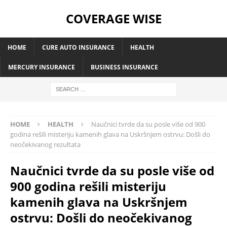
COVERAGE WISE
HOME
CURE AUTO INSURANCE
HEALTH
MERCURY INSURANCE
BUSINESS INSURANCE
HOME
HEALTH
Naučnici tvrde da su posle više od 900
godina rešili misteriju kamenih glava na Uskršnjem ostrvu: Došli do
neočekivanog rezultata
Naučnici tvrde da su posle više od
900 godina rešili misteriju
kamenih glava na Uskršnjem
ostrvu: Došli do neočekivanog