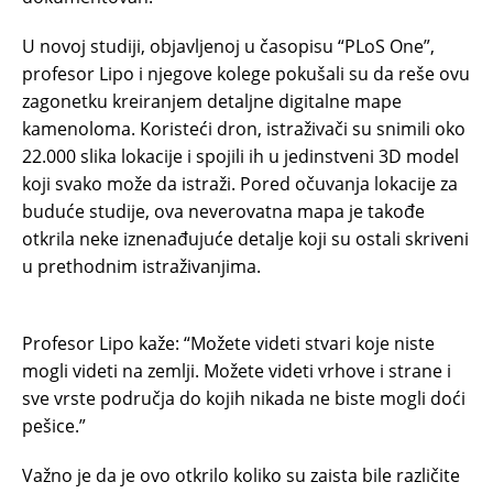
U novoj studiji, objavljenoj u časopisu “PLoS One”,
profesor Lipo i njegove kolege pokušali su da reše ovu
zagonetku kreiranjem detaljne digitalne mape
kamenoloma. Koristeći dron, istraživači su snimili oko
22.000 slika lokacije i spojili ih u jedinstveni 3D model
koji svako može da istraži. Pored očuvanja lokacije za
buduće studije, ova neverovatna mapa je takođe
otkrila neke iznenađujuće detalje koji su ostali skriveni
u prethodnim istraživanjima.
Profesor Lipo kaže: “Možete videti stvari koje niste
mogli videti na zemlji. Možete videti vrhove i strane i
sve vrste područja do kojih nikada ne biste mogli doći
pešice.”
Važno je da je ovo otkrilo koliko su zaista bile različite