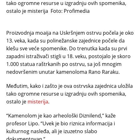
tako ogromne resurse u izgradnju ovih spomenika,
ostalo je misterija
Foto: Profimedia
Proizvodnja moaija na Uskršnjem ostrvu počela je oko
13. veka, kada su polinežanske zajednice počele da
klešu sve veće spomenike. Do trenutka kada su prvi
zapadni istraživači stigli u 18. veku, postojalo je skoro
1.000 statua raštrkanih po ostrvu, sa još mnogim
nedovršenim unutar kamenoloma Rano Raraku.
Međutim, kako i zašto je ova ostrvska zajednica uložila
tako ogromne resurse u izgradnju ovih spomenika,
ostalo je
misterija
.
“Kamenolom je kao arheološki Diznilend,” kaže
profesor Lipo. “Uvek je bio riznica informacija i
kulturnog nasleđa, ali je izuzetno slabo
dokumentovan.”