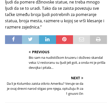
ljudi da pomere džinovske statue, ne treba mnogo
ljudi da se to uradi. Tako da se zaista povezuju sve
tačke između broja ljudi potrebnih za pomeranje
statua, broja mesta, razmere u kojoj se vrši klesanje i
razmere zajednica.”
PREVIOUS
Bio sam na nudističkom kruzeru i doživeo skandal
veka: U restoranu su ljudi jeli goli, a onda mi je prišla
devojka i pitala…
NEXT
Da li je Kolumbo zaista otkrio Ameriku? Veruje se da
je ovaj drevni narod stigao pre njega, optužuju ih za
1 gnusni čin