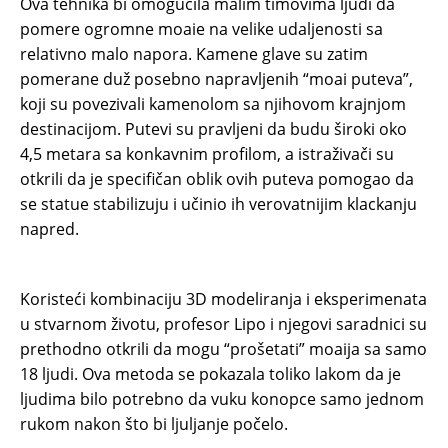
Ova tehnika bi omogućila malim timovima ljudi da
pomere ogromne moaie na velike udaljenosti sa
relativno malo napora. Kamene glave su zatim
pomerane duž posebno napravljenih “moai puteva”,
koji su povezivali kamenolom sa njihovom krajnjom
destinacijom. Putevi su pravljeni da budu široki oko
4,5 metara sa konkavnim profilom, a istraživači su
otkrili da je specifičan oblik ovih puteva pomogao da
se statue stabilizuju i učinio ih verovatnijim klackanju
napred.
Koristeći kombinaciju 3D modeliranja i eksperimenata
u stvarnom životu, profesor Lipo i njegovi saradnici su
prethodno otkrili da mogu “prošetati” moaija sa samo
18 ljudi. Ova metoda se pokazala toliko lakom da je
ljudima bilo potrebno da vuku konopce samo jednom
rukom nakon što bi ljuljanje počelo.