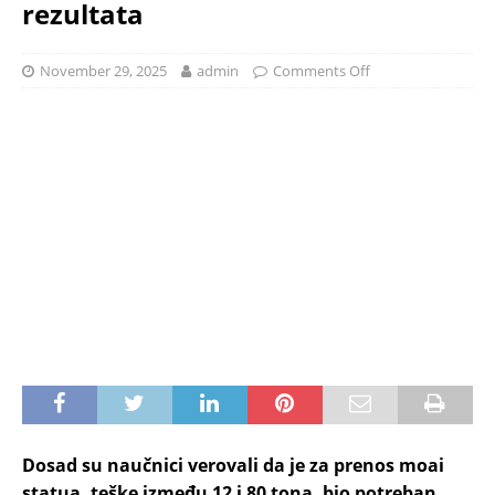
rezultata
November 29, 2025
admin
Comments Off
Dosad su naučnici verovali da je za prenos moai
statua, teške između 12 i 80 tona, bio potreban