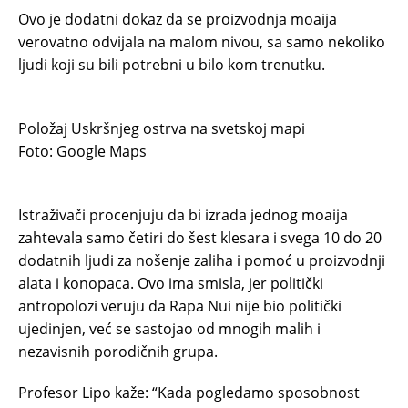
Ovo je dodatni dokaz da se proizvodnja moaija
verovatno odvijala na malom nivou, sa samo nekoliko
ljudi koji su bili potrebni u bilo kom trenutku.
Položaj Uskršnjeg ostrva na svetskoj mapi
Foto: Google Maps
Istraživači procenjuju da bi izrada jednog moaija
zahtevala samo četiri do šest klesara i svega 10 do 20
dodatnih ljudi za nošenje zaliha i pomoć u proizvodnji
alata i konopaca. Ovo ima smisla, jer politički
antropolozi veruju da Rapa Nui nije bio politički
ujedinjen, već se sastojao od mnogih malih i
nezavisnih porodičnih grupa.
Profesor Lipo kaže: “Kada pogledamo sposobnost