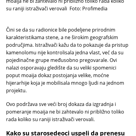
moaija ne bi zahtevalo ni približno toliko rada koliko
su raniji istraživači verovali
Foto: Profimedia
Čini se da su radionice bile podeljene prirodnim
karakteristikama stene, a ne širokim geografskim
područjima. Istraživači kažu da to pokazuje da pristup
kamenolomu nije kontrolisala jedna vlast, već da su
pojedinačne grupe međusobno pregovarale. Ovi
nalazi osporavaju gledište da su veliki spomenici
poput moaija dokaz postojanja velike, moćne
hijerarhije koja je mobilisala mnogo ljudi na jednom
projektu.
Ovo podržava sve veći broj dokaza da izgradnja i
pomeranje moaija ne bi zahtevalo ni približno toliko
rada koliko su raniji istraživači verovali.
Kako su starosedeoci uspeli da prenesu