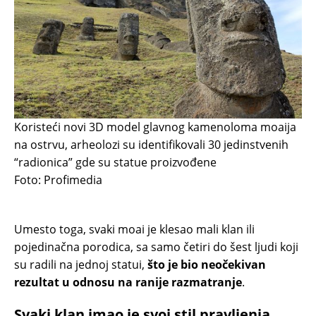
Koristeći novi 3D model glavnog kamenoloma moaija
na ostrvu, arheolozi su identifikovali 30 jedinstvenih
“radionica” gde su statue proizvođene
Foto: Profimedia
Umesto toga, svaki moai je klesao mali klan ili
pojedinačna porodica, sa samo četiri do šest ljudi koji
su radili na jednoj statui,
što je bio neočekivan
rezultat u odnosu na ranije razmatranje
.
Svaki klan imao je svoj stil pravljenja