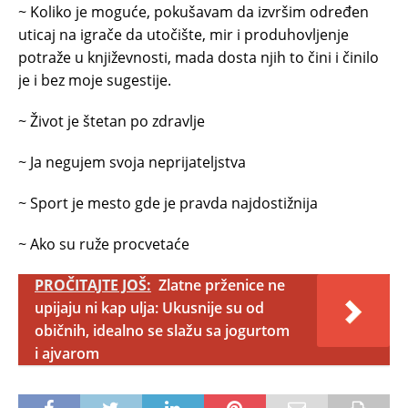
~ Koliko je moguće, pokušavam da izvršim određen
uticaj na igrače da utočište, mir i produhovljenje
potraže u književnosti, mada dosta njih to čini i činilo
je i bez moje sugestije.
~ Život je štetan po zdravlje
~ Ja negujem svoja neprijateljstva
~ Sport je mesto gde je pravda najdostižnija
~ Ako su ruže procvetaće
PROČITAJTE JOŠ:
Zlatne prženice ne
upijaju ni kap ulja: Ukusnije su od
običnih, idealno se slažu sa jogurtom
i ajvarom