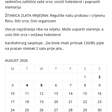
sedmično zaštitiće vaše srce, sniziti holesterol i popraviti
memoriju
ŽITARICA ZLATA VRIJEDNA: Reguliše našu probavu i crijevnu
floru, štiti srce, čisti organizam
Ovo je najzdravija riba na svijetu: Može usporiti starenje, a
usto štiti srce i snižava holesterol
Kardiohirurg savjetuje: „Da biste imali pritisak 120/80, pijte
na prazan stomak 2 sata prije jela…
AUGUST 2026
M
T
W
T
F
S
S
1
2
3
4
5
6
7
8
9
10
11
12
13
14
15
16
17
18
19
20
21
22
23
24
25
26
27
28
29
30