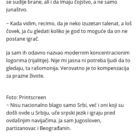
se sudije brane, ali i da imaju čojstvo, a ne samo
junaštvo.
~ Kada vidim, recimo, da je neko izuzetan talenat, a loš
čovek, ja ću gledati koliko je god to moguće da on ne
postane igrač.
Ja sam ih odavno nazvao modernim koncentracionim
logorima (rijalitije). Nije mi jasna ni potreba ljudi da to
gledaju, ta rašomonija. Verovatno je to kompenzacija
za prazne živote.
Foto: Printscreen
~ Nisu nacionalno blago samo Srbi, već i oni koji su
došli ovde u Srbiju, uče srpski jezik i igraju pred
ovdašnjim navijačima. Ja sam Jugosloven,
partizanovac i Beograđanin.