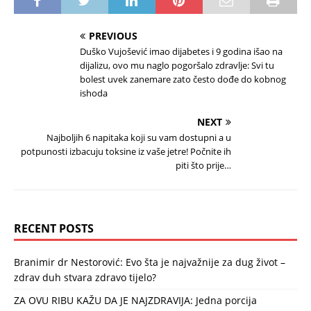
PREVIOUS
Duško Vujošević imao dijabetes i 9 godina išao na
dijalizu, ovo mu naglo pogoršalo zdravlje: Svi tu
bolest uvek zanemare zato često dođe do kobnog
ishoda
NEXT
Najboljih 6 napitaka koji su vam dostupni a u
potpunosti izbacuju toksine iz vaše jetre! Počnite ih
piti što prije…
RECENT POSTS
Branimir dr Nestorović: Evo šta je najvažnije za dug život –
zdrav duh stvara zdravo tijelo?
ZA OVU RIBU KAŽU DA JE NAJZDRAVIJA: Jedna porcija