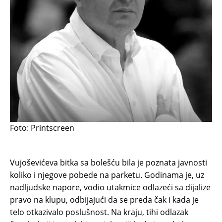
Foto: Printscreen
Vujoševićeva bitka sa bolešću bila je poznata javnosti
koliko i njegove pobede na parketu. Godinama je, uz
nadljudske napore, vodio utakmice odlazeći sa dijalize
pravo na klupu, odbijajući da se preda čak i kada je
telo otkazivalo poslušnost. Na kraju, tihi odlazak