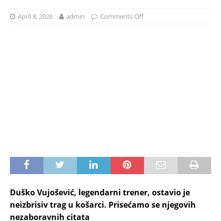
April 8, 2026
admin
Comments Off
Duško Vujošević, legendarni trener, ostavio je
neizbrisiv trag u košarci. Prisećamo se njegovih
nezaboravnih citata