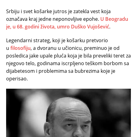
Srbiju i svet košarke jutros je zatekla vest koja
označava kraj jedne neponovljive epohe.
U Beogradu
je, u 68. godini života, umro Duško Vujošević
.
Legendarni strateg, koji je košarku pretvorio
u
filosofiju
, a dvoranu u učionicu, preminuo je od
posledica jake upale pluća koja je bila preveliki teret za
njegovo telo, godinama iscrpljeno teškom borbom sa
dijabetesom i problemima sa bubrezima koje je
operisao.