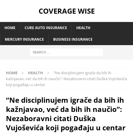
COVERAGE WISE
HOME
CURE AUTO INSURANCE
HEALTH
MERCURY INSURANCE
BUSINESS INSURANCE
HOME
HEALTH
“Ne disciplinujem igrače da bih ih
kažnjavao, već da bih ih naučio”: Nezaboravni citati Duška Vujoševića
koji pogađaju u centar
“Ne disciplinujem igrače da bih ih
kažnjavao, već da bih ih naučio”:
Nezaboravni citati Duška
Vujoševića koji pogađaju u centar