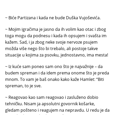
~ Biće Partizana i kada ne bude Duška Vujoševića.
~ Mojim igračima je jasno da ih volim kao otac i zbog
toga mogu da podnesu i kada ih opsujem i svašta im
kažem. Sad, i ja zbog neke svoje nervoze psujem
možda više nego što bi trebalo, ali postoje takve
situacije u kojima za psovku, jednostavno, ima mesta!
~ Iz kuće sam poneo sam ono što je najvažnije – da
budem spreman i da idem prema onome što je preda
mnom. To vam je baš onako kako kaže Hamlet: “Biti
spreman, to je sve.
~ Reagovao kao sam reagovao i zasluženo dobio
tehničku. Nisam ja apsolutni govornik košarke,
gledam pošteno i reagujem na nepravdu. U redu je da