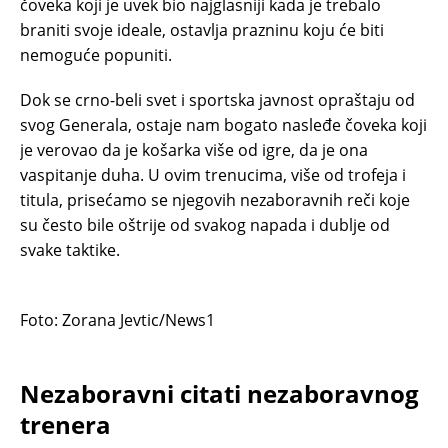
čoveka koji je uvek bio najglasniji kada je trebalo
braniti svoje ideale, ostavlja prazninu koju će biti
nemoguće popuniti.
Dok se crno-beli svet i sportska javnost opraštaju od
svog Generala, ostaje nam bogato nasleđe čoveka koji
je verovao da je košarka više od igre, da je ona
vaspitanje duha. U ovim trenucima, više od trofeja i
titula, prisećamo se njegovih nezaboravnih reči koje
su često bile oštrije od svakog napada i dublje od
svake taktike.
Foto: Zorana Jevtic/News1
Nezaboravni citati nezaboravnog
trenera