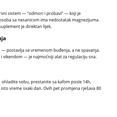
vni sistem — “odmori i probavi” — koji je
o osoba sa nesanicom ima nedostatak magnezijuma.
plement je direktan lijek.
nja
ela — postavlja se vremenom buđenja, a ne spavanja.
i vikendom — je najmoćniji alat za regulaciju sna.
a, ohladite sobu, prestanite sa kafom posle 14h,
 isto vreme svaki dan. Ovih pet promjena rješava 80