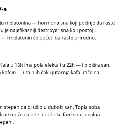
V-a
ciju melatonina — hormona sna koji počinje da raste
u je najefikasniji destroyer sna koji postoji.
ja — i melatonin će početi da raste prirodno.
Kafa u 16h ima pola efekta i u 22h — i blokira san.
ofein — i za njih čak i jutarnja kafa utiče na
an stepen da bi ušlo u duboki san. Topla soba
k ne može da uđe u duboke faze sna. Idealna
tepeni.