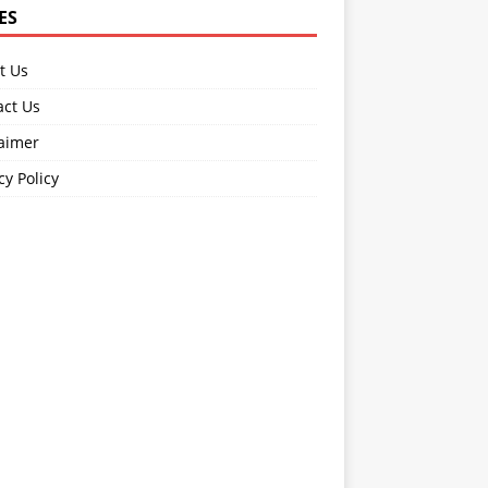
ES
t Us
act Us
laimer
cy Policy