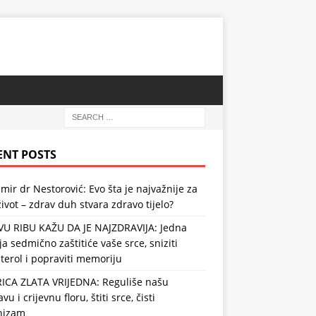
ENT POSTS
mir dr Nestorović: Evo šta je najvažnije za
ivot – zdrav duh stvara zdravo tijelo?
VU RIBU KAŽU DA JE NAJZDRAVIJA: Jedna
ja sedmično zaštitiće vaše srce, sniziti
terol i popraviti memoriju
RICA ZLATA VRIJEDNA: Reguliše našu
vu i crijevnu floru, štiti srce, čisti
nizam