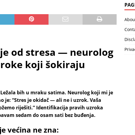
PAG
Abou
Cont
Disc
je od stresa — neurolog
Priva
roke koji šokiraju
 Ležala bih u mraku satima. Neurolog koji mi je
je: “Stres je okidač — ali ne i uzrok. Vaša
žemo riješiti.” Identifikacija pravih uzroka
 spavam sedam do osam sati bez buđenja.
je većina ne zna: