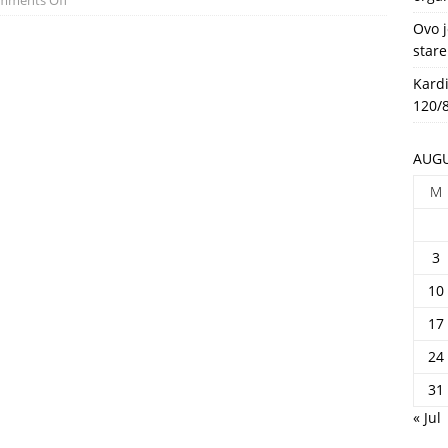
mments Off
HEALTH
Ovo j
stare
Kardi
120/8
AUGU
M
3
10
17
24
31
« Jul