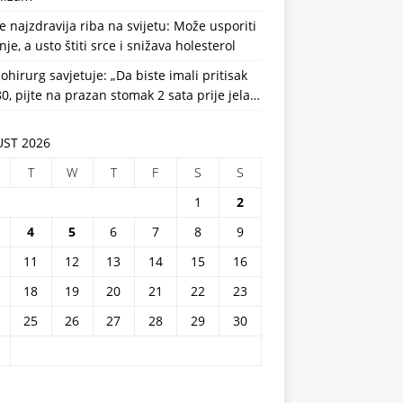
e najzdravija riba na svijetu: Može usporiti
nje, a usto štiti srce i snižava holesterol
ohirurg savjetuje: „Da biste imali pritisak
0, pijte na prazan stomak 2 sata prije jela…
ST 2026
T
W
T
F
S
S
1
2
4
5
6
7
8
9
11
12
13
14
15
16
18
19
20
21
22
23
25
26
27
28
29
30