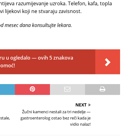
htijeva razumijevanje uzroka. Telefon, kafa, topla
 lijekovi koji ne stvaraju zavisnost.
d mesec dana konsultujte lekara.
tru u ogledalo — ovih 5 znakova
 pomoć!
NEXT
Žučni kamenci nestali za tri nedelje —
stale,
gastroenterolog ostao bez reči kada je
vidio nalaz!