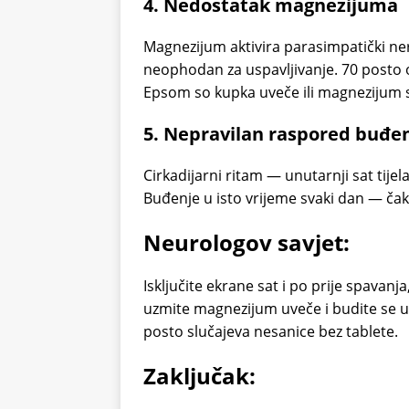
4. Nedostatak magnezijuma
Magnezijum aktivira parasimpatički ner
neophodan za uspavljivanje. 70 post
Epsom so kupka uveče ili magnezijum su
5. Nepravilan raspored buđe
Cirkadijarni ritam — unutarnji sat tij
Buđenje u isto vrijeme svaki dan — čak 
Neurologov savjet:
Isključite ekrane sat i po prije spavanj
uzmite magnezijum uveče i budite se u
posto slučajeva nesanice bez tablete.
Zaključak: