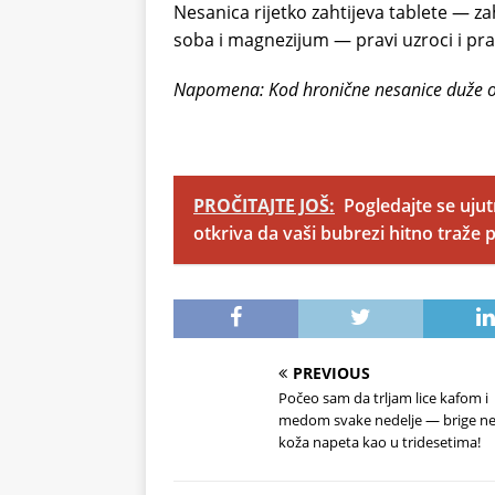
Nesanica rijetko zahtijeva tablete — za
soba i magnezijum — pravi uzroci i pravi
Napomena: Kod hronične nesanice duže o
PROČITAJTE JOŠ:
Pogledajte se uju
otkriva da vaši bubrezi hitno traže
PREVIOUS
Počeo sam da trljam lice kafom i
medom svake nedelje — brige ne
koža napeta kao u tridesetima!