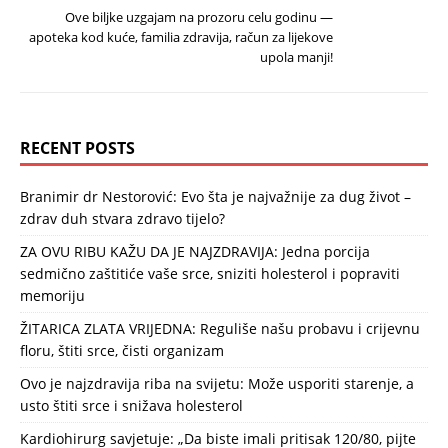
Ove biljke uzgajam na prozoru celu godinu —
apoteka kod kuće, familia zdravija, račun za lijekove
upola manji!
RECENT POSTS
Branimir dr Nestorović: Evo šta je najvažnije za dug život –
zdrav duh stvara zdravo tijelo?
ZA OVU RIBU KAŽU DA JE NAJZDRAVIJA: Jedna porcija
sedmično zaštitiće vaše srce, sniziti holesterol i popraviti
memoriju
ŽITARICA ZLATA VRIJEDNA: Reguliše našu probavu i crijevnu
floru, štiti srce, čisti organizam
Ovo je najzdravija riba na svijetu: Može usporiti starenje, a
usto štiti srce i snižava holesterol
Kardiohirurg savjetuje: „Da biste imali pritisak 120/80, pijte