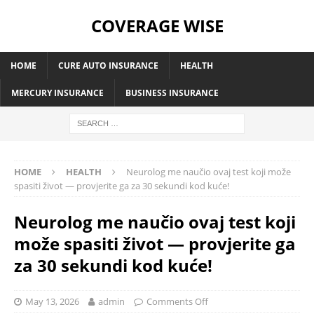
COVERAGE WISE
HOME
CURE AUTO INSURANCE
HEALTH
MERCURY INSURANCE
BUSINESS INSURANCE
HOME
HEALTH
Neurolog me naučio ovaj test koji može
spasiti život — provjerite ga za 30 sekundi kod kuće!
Neurolog me naučio ovaj test koji
može spasiti život — provjerite ga
za 30 sekundi kod kuće!
May 13, 2026
admin
Comments Off