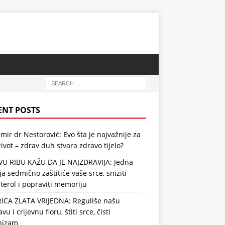
ENT POSTS
mir dr Nestorović: Evo šta je najvažnije za
ivot – zdrav duh stvara zdravo tijelo?
VU RIBU KAŽU DA JE NAJZDRAVIJA: Jedna
ja sedmično zaštitiće vaše srce, sniziti
terol i popraviti memoriju
RICA ZLATA VRIJEDNA: Reguliše našu
vu i crijevnu floru, štiti srce, čisti
nizam