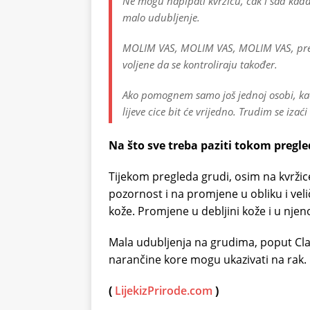
Ne mogu napipati kvržicu, čak i sad kada
malo udubljenje.
MOLIM VAS, MOLIM VAS, MOLIM VAS, pregle
voljene da se kontroliraju također.
Ako pomognem samo još jednoj osobi, ka
lijeve cice bit će vrijedno. Trudim se iza
Na što sve treba paziti tokom pregle
Tijekom pregleda grudi, osim na kvržic
pozornost i na promjene u obliku i velič
kože. Promjene u debljini kože i u njen
Mala udubljenja na grudima, poput Clar
narančine kore mogu ukazivati na rak.
(
LijekizPrirode.com
)