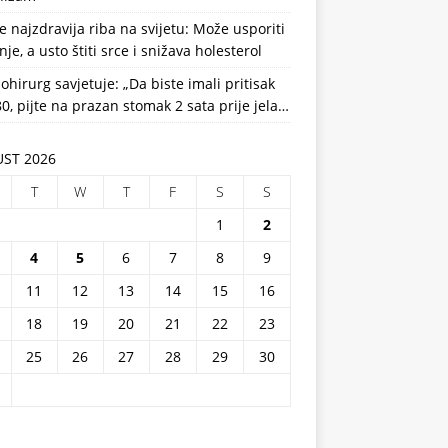
e najzdravija riba na svijetu: Može usporiti
nje, a usto štiti srce i snižava holesterol
ohirurg savjetuje: „Da biste imali pritisak
0, pijte na prazan stomak 2 sata prije jela…
ST 2026
T
W
T
F
S
S
1
2
4
5
6
7
8
9
11
12
13
14
15
16
18
19
20
21
22
23
25
26
27
28
29
30