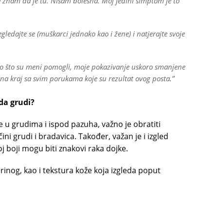
 znam da je tu. Nisam bolesna. Moj jedini simptom je to
dajte se (muškarci jednako kao i žene) i natjerajte svoje
o što su meni pomogli, moje pokazivanje uskoro smanjene
ći na kraj sa svim porukama koje su rezultat ovog posta.”
da grudi?
e u grudima i ispod pazuha, važno je obratiti
ini grudi i bradavica. Također, važan je i izgled
oj boji mogu biti znakovi raka dojke.
inog, kao i tekstura kože koja izgleda poput