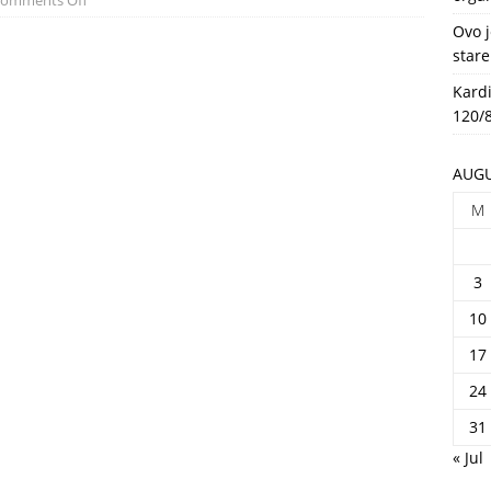
omments Off
HEALTH
Ovo j
stare
Kardi
120/8
AUGU
M
3
10
17
24
31
« Jul