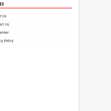
ES
t Us
act Us
laimer
cy Policy