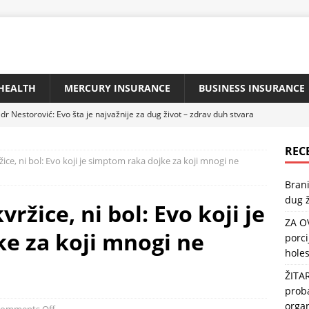
HEALTH
MERCURY INSURANCE
BUSINESS INSURANCE
dr Nestorović: Evo šta je najvažnije za dug život – zdrav duh stvara
REC
žice, ni bol: Evo koji je simptom raka dojke za koji mnogi ne
IBU KAŽU DA JE NAJZDRAVIJA: Jedna porcija sedmično zaštitiće
Brani
 i popraviti memoriju
HEALTH
dug ž
vržice, ni bol: Evo koji je
ZLATA VRIJEDNA: Reguliše našu probavu i crijevnu floru, štiti srce,
ZA O
e za koji mnogi ne
porci
holes
jzdravija riba na svijetu: Može usporiti starenje, a usto štiti srce i
ŽITA
TH
proba
urg savjetuje: „Da biste imali pritisak 120/80, pijte na prazan
orga