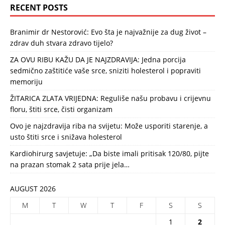
RECENT POSTS
Branimir dr Nestorović: Evo šta je najvažnije za dug život –
zdrav duh stvara zdravo tijelo?
ZA OVU RIBU KAŽU DA JE NAJZDRAVIJA: Jedna porcija
sedmično zaštitiće vaše srce, sniziti holesterol i popraviti
memoriju
ŽITARICA ZLATA VRIJEDNA: Reguliše našu probavu i crijevnu
floru, štiti srce, čisti organizam
Ovo je najzdravija riba na svijetu: Može usporiti starenje, a
usto štiti srce i snižava holesterol
Kardiohirurg savjetuje: „Da biste imali pritisak 120/80, pijte
na prazan stomak 2 sata prije jela…
AUGUST 2026
M
T
W
T
F
S
S
1
2