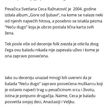
Pevačica Svetlana Ceca Ražnatović je 2004. godine
izdala album „Gore od ljubavi“, na kome se nalaze neki
od njenih najvećih hitova, a posebno se istakla pesma
“Neću dugo” koja je ubrzo postala lična karta svih
žena.
Tek posle više od decenije folk zvezda je otkrila zbog
čega ovu baladu nikada nije zapevala uživo i kome je
ona zapravo posvećena.
Iako su deceniju unazad mnogi bili uvereni da je
balada “Neću dugo” zapravo posvećena muškarcu koji
je ostavio najveći trag u pevačicinom srcu i životu,
istina je potpuno drugačija. Naime, Ceca je baladu
posvetila svojoj deci, Anastasiji i Veljku.