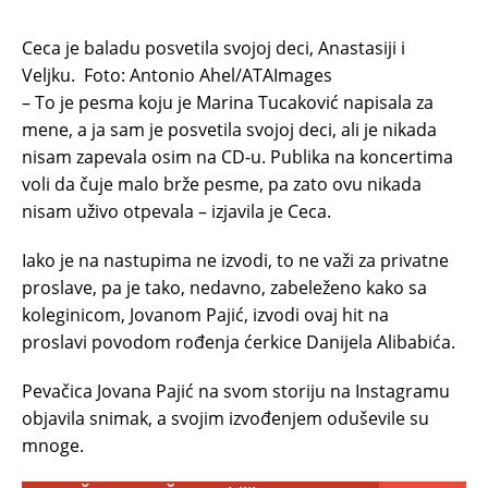
Ceca je baladu posvetila svojoj deci, Anastasiji i
Veljku.
Foto: Antonio Ahel/ATAImages
– To je pesma koju je Marina Tucaković napisala za
mene, a ja sam je posvetila svojoj deci, ali je nikada
nisam zapevala osim na CD-u. Publika na koncertima
voli da čuje malo brže pesme, pa zato ovu nikada
nisam uživo otpevala – izjavila je Ceca.
Iako je na nastupima ne izvodi, to ne važi za privatne
proslave, pa je tako, nedavno, zabeleženo kako sa
koleginicom, Jovanom Pajić, izvodi ovaj hit na
proslavi povodom rođenja ćerkice Danijela Alibabića.
Pevačica Jovana Pajić na svom storiju na Instagramu
objavila snimak, a svojim izvođenjem oduševile su
mnoge.