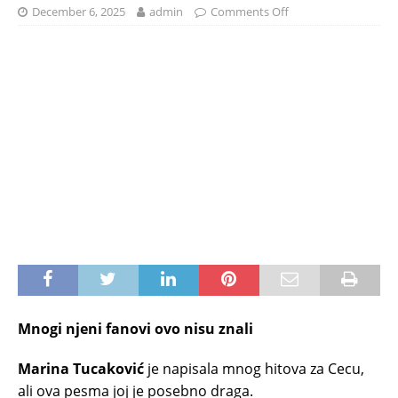
December 6, 2025
admin
Comments Off
Mnogi njeni fanovi ovo nisu znali
Marina Tucaković
je napisala mnog hitova za Cecu,
ali ova pesma joj je posebno draga.