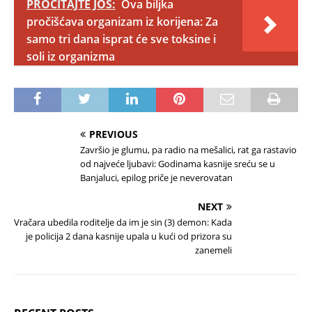
PROČITAJTE JOŠ:
Ova biljka
pročišćava organizam iz korijena: Za
samo tri dana isprat će sve toksine i
soli iz organizma
PREVIOUS
Završio je glumu, pa radio na mešalici, rat ga rastavio
od najveće ljubavi: Godinama kasnije sreću se u
Banjaluci, epilog priče je neverovatan
NEXT
Vračara ubedila roditelje da im je sin (3) demon: Kada
je policija 2 dana kasnije upala u kući od prizora su
zanemeli