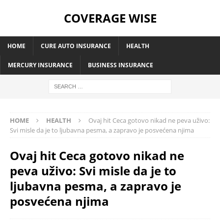
COVERAGE WISE
HOME
CURE AUTO INSURANCE
HEALTH
MERCURY INSURANCE
BUSINESS INSURANCE
HOME
HEALTH
Ovaj hit Ceca gotovo nikad ne peva uživo:
Svi misle da je to ljubavna pesma, a zapravo je posvećena njima
Ovaj hit Ceca gotovo nikad ne
peva uživo: Svi misle da je to
ljubavna pesma, a zapravo je
posvećena njima