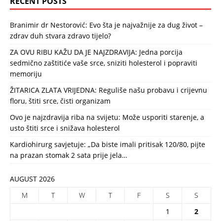
RECENT POSTS
Branimir dr Nestorović: Evo šta je najvažnije za dug život –
zdrav duh stvara zdravo tijelo?
ZA OVU RIBU KAŽU DA JE NAJZDRAVIJA: Jedna porcija
sedmično zaštitiće vaše srce, sniziti holesterol i popraviti
memoriju
ŽITARICA ZLATA VRIJEDNA: Reguliše našu probavu i crijevnu
floru, štiti srce, čisti organizam
Ovo je najzdravija riba na svijetu: Može usporiti starenje, a
usto štiti srce i snižava holesterol
Kardiohirurg savjetuje: „Da biste imali pritisak 120/80, pijte
na prazan stomak 2 sata prije jela…
AUGUST 2026
M
T
W
T
F
S
S
1
2