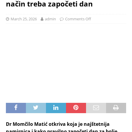
način treba započeti dan
March 25, 2026
admin
Comments Off
Dr Momčilo Matić otkriva koja je najštetnija
namirnica i kako pravilno započeti dan za bolje