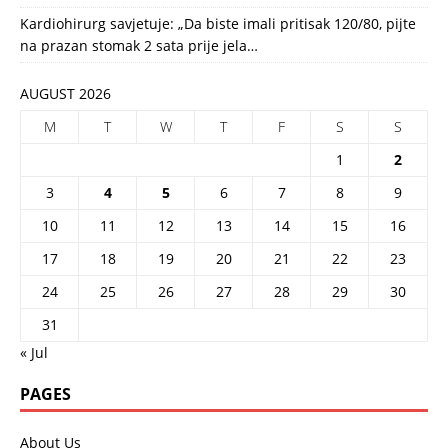
Kardiohirurg savjetuje: „Da biste imali pritisak 120/80, pijte
na prazan stomak 2 sata prije jela…
AUGUST 2026
M
T
W
T
F
S
S
1
2
3
4
5
6
7
8
9
10
11
12
13
14
15
16
17
18
19
20
21
22
23
24
25
26
27
28
29
30
31
« Jul
PAGES
About Us