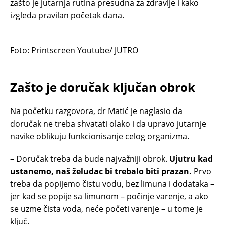
zašto je jutarnja rutina presudna za zdravlje i kako
izgleda pravilan početak dana.
Foto: Printscreen Youtube/ JUTRO
Zašto je doručak ključan obrok
Na početku razgovora, dr Matić je naglasio da
doručak ne treba shvatati olako i da upravo jutarnje
navike oblikuju funkcionisanje celog organizma.
– Doručak treba da bude najvažniji obrok.
Ujutru kad
ustanemo, naš želudac bi trebalo biti prazan.
Prvo
treba da popijemo čistu vodu, bez limuna i dodataka –
jer kad se popije sa limunom – počinje varenje, a ako
se uzme čista voda, neće početi varenje – u tome je
ključ.