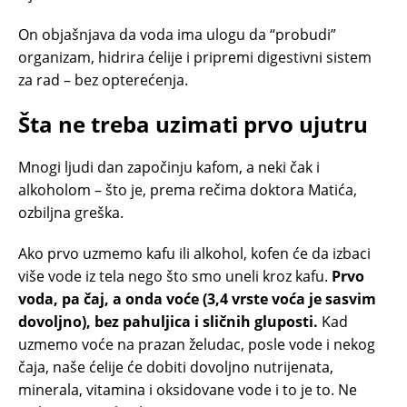
On objašnjava da voda ima ulogu da “probudi”
organizam, hidrira ćelije i pripremi digestivni sistem
za rad – bez opterećenja.
Šta ne treba uzimati prvo ujutru
Mnogi ljudi dan započinju kafom, a neki čak i
alkoholom – što je, prema rečima doktora Matića,
ozbiljna greška.
Ako prvo uzmemo kafu ili alkohol, kofen će da izbaci
više vode iz tela nego što smo uneli kroz kafu.
Prvo
voda, pa čaj, a onda voće (3,4 vrste voća je sasvim
dovoljno), bez pahuljica i sličnih gluposti.
Kad
uzmemo voće na prazan želudac, posle vode i nekog
čaja, naše ćelije će dobiti dovoljno nutrijenata,
minerala, vitamina i oksidovane vode i to je to. Ne