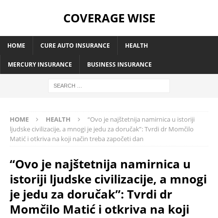
COVERAGE WISE
HOME
CURE AUTO INSURANCE
HEALTH
MERCURY INSURANCE
BUSINESS INSURANCE
HOME
HEALTH
“Ovo je najštetnija namirnica u istoriji
ljudske civilizacije, a mnogi je jedu za doručak”: Tvrdi dr Momčilo
Matić i otkriva na koji način treba započeti dan
“Ovo je najštetnija namirnica u
istoriji ljudske civilizacije, a mnogi
je jedu za doručak”: Tvrdi dr
Momčilo Matić i otkriva na koji