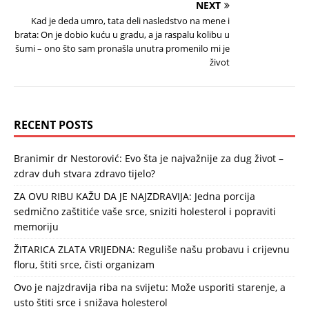
NEXT
Kad je deda umro, tata deli nasledstvo na mene i
brata: On je dobio kuću u gradu, a ja raspalu kolibu u
šumi – ono što sam pronašla unutra promenilo mi je
život
RECENT POSTS
Branimir dr Nestorović: Evo šta je najvažnije za dug život –
zdrav duh stvara zdravo tijelo?
ZA OVU RIBU KAŽU DA JE NAJZDRAVIJA: Jedna porcija
sedmično zaštitiće vaše srce, sniziti holesterol i popraviti
memoriju
ŽITARICA ZLATA VRIJEDNA: Reguliše našu probavu i crijevnu
floru, štiti srce, čisti organizam
Ovo je najzdravija riba na svijetu: Može usporiti starenje, a
usto štiti srce i snižava holesterol