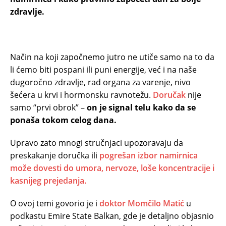
zdravlje.
Način na koji započnemo jutro ne utiče samo na to da
li ćemo biti pospani ili puni energije, već i na naše
dugoročno zdravlje, rad organa za varenje, nivo
šećera u krvi i hormonsku ravnotežu.
Doručak
nije
samo “prvi obrok” –
on je signal telu kako da se
ponaša tokom celog dana.
Upravo zato mnogi stručnjaci upozoravaju da
preskakanje doručka ili
pogrešan izbor namirnica
može dovesti do umora, nervoze, loše koncentracije i
kasnijeg prejedanja.
O ovoj temi govorio je i
doktor Momčilo Matić
u
podkastu Emire State Balkan, gde je detaljno objasnio