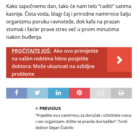
Kako započnemo dan, tako će nam telo “raditi” satima
kasnije. Čista voda, blagi čaj i prirodne namirnice šalju
organizmu poruku ravnoteže, dok kafa na prazan
stomak i šećer prave stres već u prvim minutima
nakon buđenja.
PROČITAJTE JOŠ:
Ako ovo primijetite
na vašim noktima hitno posjetite
doktora: Može ukazivati na ozbiljne
probleme
PREVIOUS
“Pojedite ovu namirnicu za doručak i očistićete creva
i ceo organizam, držite se pravila dve kašike”: Tvrdi
doktor Dejan Čubrilo