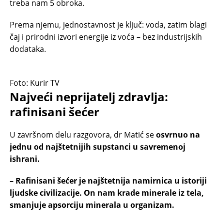
treba nam 5 obroka.
Prema njemu, jednostavnost je ključ: voda, zatim blagi
čaj i prirodni izvori energije iz voća – bez industrijskih
dodataka.
Foto: Kurir TV
Najveći neprijatelj zdravlja:
rafinisani šećer
U završnom delu razgovora, dr Matić se
osvrnuo na
jednu od najštetnijih supstanci u savremenoj
ishrani.
– Rafinisani šećer je najštetnija namirnica u istoriji
ljudske civilizacije. On nam krade minerale iz tela,
smanjuje apsorciju minerala u organizam.