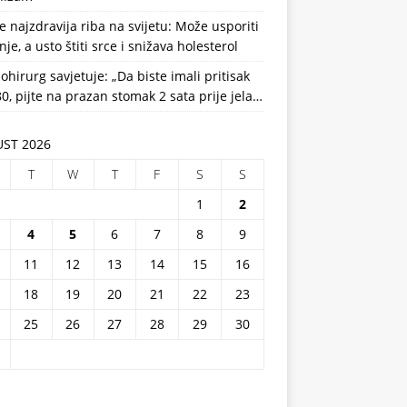
e najzdravija riba na svijetu: Može usporiti
nje, a usto štiti srce i snižava holesterol
ohirurg savjetuje: „Da biste imali pritisak
0, pijte na prazan stomak 2 sata prije jela…
ST 2026
T
W
T
F
S
S
1
2
4
5
6
7
8
9
11
12
13
14
15
16
18
19
20
21
22
23
25
26
27
28
29
30