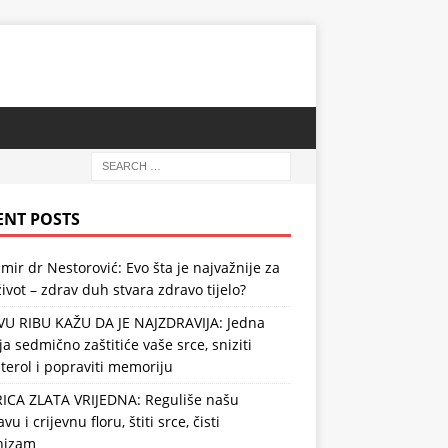
ENT POSTS
mir dr Nestorović: Evo šta je najvažnije za
ivot – zdrav duh stvara zdravo tijelo?
VU RIBU KAŽU DA JE NAJZDRAVIJA: Jedna
ja sedmično zaštitiće vaše srce, sniziti
terol i popraviti memoriju
RICA ZLATA VRIJEDNA: Reguliše našu
vu i crijevnu floru, štiti srce, čisti
nizam