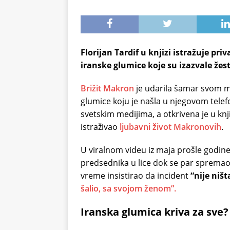
Florijan Tardif u knjizi istražuje pr
iranske glumice koje su izazvale že
Brižit Makron
je udarila šamar svom 
glumice koju je našla u njegovom telef
svetskim medijima, a otkrivena je u knji
istraživao
ljubavni život Makronovih
.
U viralnom videu iz maja prošle godin
predsednika u lice dok se par spremao 
vreme insistirao da incident
“nije ništ
šalio, sa svojom ženom”.
Iranska glumica kriva za sve?