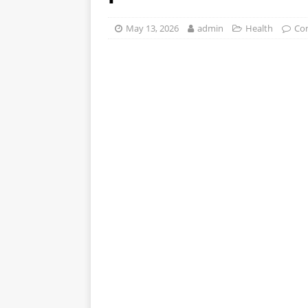
stomak 2 sata prije jela…
May 13, 2026
admin
Health
Co