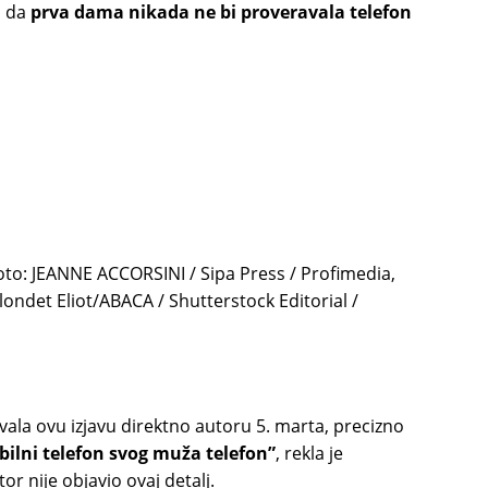
i da
prva dama nikada ne bi proveravala telefon
oto: JEANNE ACCORSINI / Sipa Press / Profimedia,
det Eliot/ABACA / Shutterstock Editorial /
ala ovu izjavu direktno autoru 5. marta, precizno
ilni telefon svog muža telefon”
, rekla je
r nije objavio ovaj detalj.