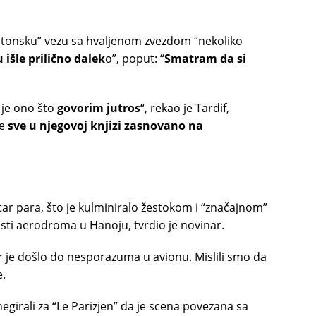
latonsku” vezu sa hvaljenom zvezdom “nekoliko
 išle prilično dalek
o”, poput: “
Smatram da si
o je ono što
govorim jutros
“, rekao je Tardif,
je
sve u njegovoj knjizi zasnovano na
ar para, što je kulminiralo žestokom i “značajnom”
ti aerodroma u Hanoju, tvrdio je novinar.
r je došlo do nesporazuma u ​​avionu. Mislili smo da
e.
egirali za “Le Parizjen” da je scena povezana sa