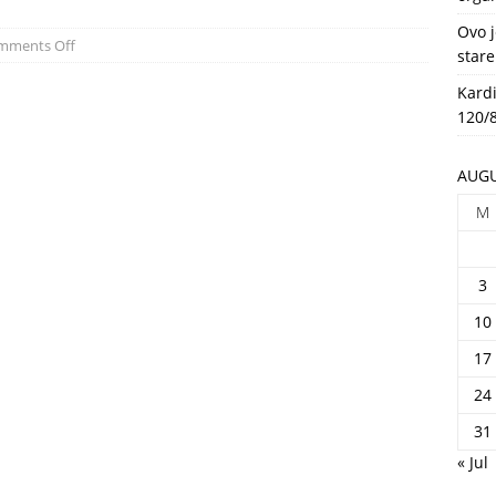
HEALTH
Ovo j
mments Off
stare
Kardi
120/8
AUGU
M
3
10
17
24
31
« Jul