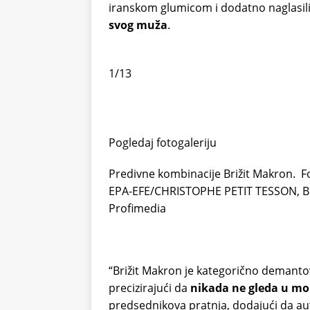
iranskom glumicom i dodatno naglasil
svog muža
.
1/13
Pogledaj fotogaleriju
Predivne kombinacije Brižit Makron.
F
EPA-EFE/CHRISTOPHE PETIT TESSON, Blon
Profimedia
“Brižit Makron je kategorično demantov
precizirajući da
nikada ne gleda u mob
predsednikova pratnja, dodajući da auto