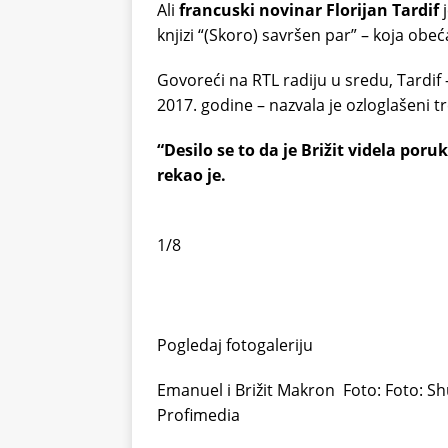
Ali
francuski novinar Florijan Tardif
j
knjizi “(Skoro) savršen par” – koja ob
Govoreći na RTL radiju u sredu, Tardif
2017. godine – nazvala je ozloglašeni 
“Desilo se to da je Brižit videla por
rekao je.
1/8
Pogledaj fotogaleriju
Emanuel i Brižit Makron
Foto: Foto: Sh
Profimedia