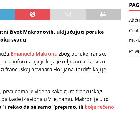
PAG
Abou
Cont
ivatni život Makronovih, uključujući poruke
stoku svađu.
Disc
Priva
mužu
Emanuelu Makronu
zbog poruke iranske
onu – informacija je koja je odjeknula danas u
zi francuskoj novinara Florijana Tardifa koji je
e, prva dama je viđena kako gura francuskog
da izađe iz aviona u Vijetnamu. Makron je u to
a” i rekao da se samo “prepirao, ili
bolje rečeno