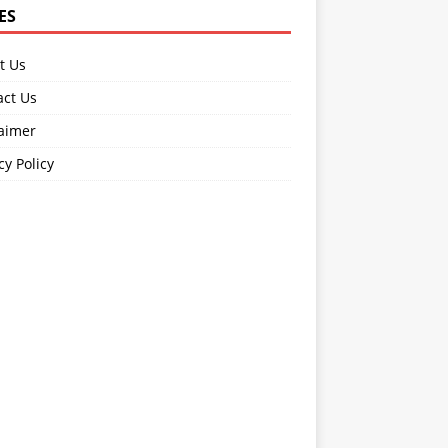
ES
t Us
act Us
laimer
cy Policy