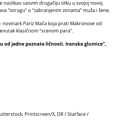
e naslikao sasvim drugačiju sliku u svojoj novoj
ećava “istragu” o “zabranjenim zonama” muža i žene.
 – novinark Pariz Mača koja prati Makronove od
trenutak klasičnom “scenom para”.
uku od jedne poznate ličnosti. Iranske glumice“,
utterstock, Printscreen/X, DR / Starface /