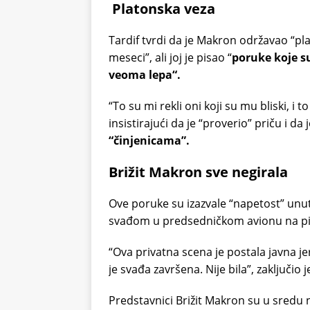
Platonska veza
Tardif tvrdi da je Makron održavao “p
meseci”, ali joj je pisao “
poruke koje su
veoma lepa“.
“To su mi rekli oni koji su mu bliski, i t
insistirajući da je “proverio” priču i da 
“činjenicama”.
Brižit Makron sve negirala
Ove poruke su izazvale “napetost” unut
svađom u predsedničkom avionu na pis
“Ova privatna scena je postala javna je
je svađa završena. Nije bila”, zaključio j
Predstavnici Brižit Makron su u sredu n