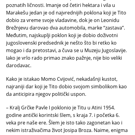
poznatih ličnosti. Imanje od četiri hektara i vila u
Marakešu jedan je od najvrednijih poklona koji je Tito
dobio za vreme svoje vladavine, dok je on Leonidu
Brežnjevu darovao dva automobila, marke “zastava”.
Međutim, najskuplji poklon koji je dobio doživotni
jugoslovenski predsednik je nešto što bi retko ko
mogao i da pretostavi, a čuva se u Muzeju Jugoslavije.
Iako je vrlo rado primao znako pažnje, nije bio veliki
darodavac.
Kako je istakao Momo Cvijović, nekadašnji kustot,
najraniji dar koji je Tito dobio svojom simbolikom kao
da anticipira njegov politički uspon.
– Kralj Grčke Pavle I poklonio je Titu u Atini 1954.
godine antički korintski šlem, s kraja 7. i početka 6.
veka pre naše ere. Šlem je isto tako zagonetan kao i
nekim istraživačima život Josipa Broza. Naime, enigma