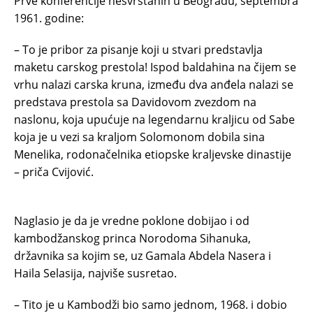
Prve konferencije nesvrstanih u Beogradu, septembra
1961. godine:
– To je pribor za pisanje koji u stvari predstavlja
maketu carskog prestola! Ispod baldahina na čijem se
vrhu nalazi carska kruna, između dva anđela nalazi se
predstava prestola sa Davidovom zvezdom na
naslonu, koja upućuje na legendarnu kraljicu od Sabe
koja je u vezi sa kraljom Solomonom dobila sina
Menelika, rodonačelnika etiopske kraljevske dinastije
– priča Cvijović.
Naglasio je da je vredne poklone dobijao i od
kambodžanskog princa Norodoma Sihanuka,
državnika sa kojim se, uz Gamala Abdela Nasera i
Haila Selasija, najviše susretao.
– Tito je u Kambodži bio samo jednom, 1968. i dobio