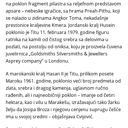
na poklon fragment pilastra sa reljefnom predstavom
apsare – nebeske igračice, sa hrama Preah-Pithu, koji
se nalazio u zidinama Angkor Toma, nekadašnje
prestonice kraljevine Kmera. Jordanski kralj Husein
poklonio je Titu 11. februara 1979. godine figuru
ratnika na kamili od čistog srebra sa delovima u
pozlati, na postolju od oniksa, koju je proizvela čuvena
juvelirnica „Goldsmiths Silversmiths & Jewellers
Asprey company“ u Londonu.
A marokanski kralj Hasan II je Titu, prilikom posete
Maroku 1961. godine, poklonio veći broj predmeta od
zlata, srebra i dragog kamenja, uglavnom ručno
rađenih, ali i najneobičniji poklon – imanje od četiri
hektara, kao i vilu u Marakešu, izražavajući tako žarku
želju da Josipa Broza i njegovu cenjenu suprugu češće
ima u svojoj sredini – objašnjava Cvijović.