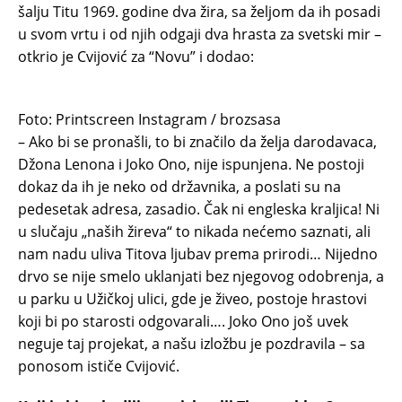
šalju Titu 1969. godine dva žira, sa željom da ih posadi
u svom vrtu i od njih odgaji dva hrasta za svetski mir –
otkrio je Cvijović za “Novu” i dodao:
Foto: Printscreen Instagram / brozsasa
– Ako bi se pronašli, to bi značilo da želja darodavaca,
Džona Lenona i Joko Ono, nije ispunjena. Ne postoji
dokaz da ih je neko od državnika, a poslati su na
pedesetak adresa, zasadio. Čak ni engleska kraljica! Ni
u slučaju „naših žireva“ to nikada nećemo saznati, ali
nam nadu uliva Titova ljubav prema prirodi… Nijedno
drvo se nije smelo uklanjati bez njegovog odobrenja, a
u parku u Užičkoj ulici, gde je živeo, postoje hrastovi
koji bi po starosti odgovarali…. Joko Ono još uvek
neguje taj projekat, a našu izložbu je pozdravila – sa
ponosom ističe Cvijović.