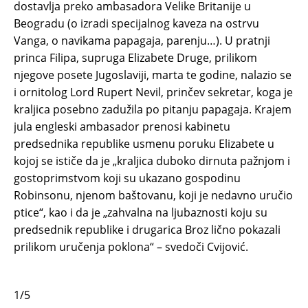
dostavlja preko ambasadora Velike Britanije u
Beogradu (o izradi specijalnog kaveza na ostrvu
Vanga, o navikama papagaja, parenju…). U pratnji
princa Filipa, supruga Elizabete Druge, prilikom
njegove posete Jugoslaviji, marta te godine, nalazio se
i ornitolog Lord Rupert Nevil, prinčev sekretar, koga je
kraljica posebno zadužila po pitanju papagaja. Krajem
jula engleski ambasador prenosi kabinetu
predsednika republike usmenu poruku Elizabete u
kojoj se ističe da je „kraljica duboko dirnuta pažnjom i
gostoprimstvom koji su ukazano gospodinu
Robinsonu, njenom baštovanu, koji je nedavno uručio
ptice“, kao i da je „zahvalna na ljubaznosti koju su
predsednik republike i drugarica Broz lično pokazali
prilikom uručenja poklona“ – svedoči Cvijović.
1/5