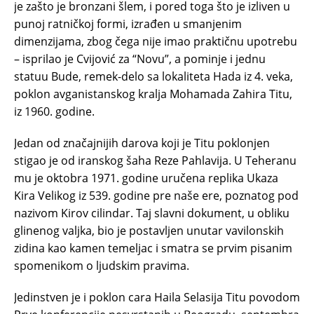
je zašto je bronzani šlem, i pored toga što je izliven u
punoj ratničkoj formi, izrađen u smanjenim
dimenzijama, zbog čega nije imao praktičnu upotrebu
– isprilao je Cvijović za “Novu”, a pominje i jednu
statuu Bude, remek-delo sa lokaliteta Hada iz 4. veka,
poklon avganistanskog kralja Mohamada Zahira Titu,
iz 1960. godine.
Jedan od značajnijih darova koji je Titu poklonjen
stigao je od iranskog šaha Reze Pahlavija. U Teheranu
mu je oktobra 1971. godine uručena replika Ukaza
Kira Velikog iz 539. godine pre naše ere, poznatog pod
nazivom Kirov cilindar. Taj slavni dokument, u obliku
glinenog valjka, bio je postavljen unutar vavilonskih
zidina kao kamen temeljac i smatra se prvim pisanim
spomenikom o ljudskim pravima.
Jedinstven je i poklon cara Haila Selasija Titu povodom