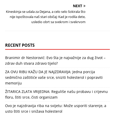
NEXT
Kineskinja se udala za Dejana, a celo selo šokirala što
nije ispoštovala naš stari običaj: Kad je rodila dete,
usledio obrt sa svekrom i svekrvom
RECENT POSTS
Branimir dr Nestorović: Evo šta je najvažnije za dug život –
zdrav duh stvara zdravo tijelo?
ZA OVU RIBU KAŽU DA JE NAJZDRAVIJA: Jedna porcija
sedmično zaštitiće vaše srce, sniziti holesterol i popraviti
memoriju
ŽITARICA ZLATA VRIJEDNA: Reguliše našu probavu i crijevnu
floru, štiti srce, čisti organizam
Ovo je najzdravija riba na svijetu: Može usporiti starenje, a
usto štiti srce i snižava holesterol