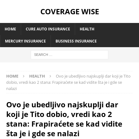
COVERAGE WISE
HOME
CURE AUTO INSURANCE
HEALTH
MERCURY INSURANCE
BUSINESS INSURANCE
HOME
HEALTH
Ovo je ubedljivo najskuplji dar koji je Tito
dobio, vredi kao 2 stana: Frapiraćete se kad vidite šta je i gde se
nalazi
Ovo je ubedljivo najskuplji dar
koji je Tito dobio, vredi kao 2
stana: Frapiraćete se kad vidite
šta je i gde se nalazi