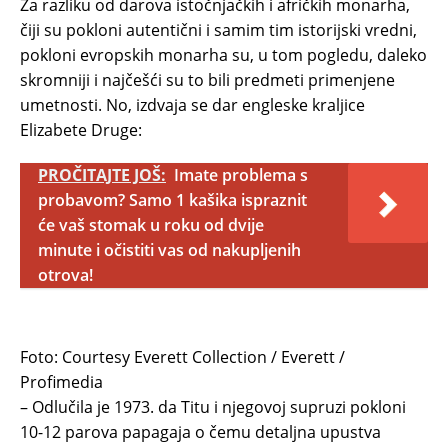
Za razliku od darova istočnjačkih i afričkih monarha,
čiji su pokloni autentični i samim tim istorijski vredni,
pokloni evropskih monarha su, u tom pogledu, daleko
skromniji i najčešći su to bili predmeti primenjene
umetnosti. No, izdvaja se dar engleske kraljice
Elizabete Druge:
PROČITAJTE JOŠ:
Imate problema s
probavom? Samo 1 kašika ispraznit
će vaš stomak u roku od dvije
minute i očistiti vas od nakupljenih
otrova!
Foto: Courtesy Everett Collection / Everett /
Profimedia
– Odlučila je 1973. da Titu i njegovoj supruzi pokloni
10-12 parova papagaja o čemu detaljna upustva