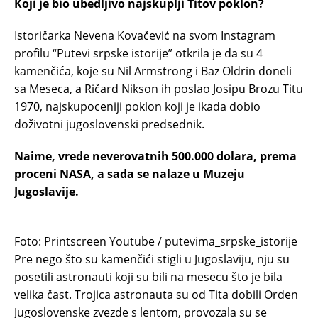
Koji je bio ubedljivo najskuplji Titov poklon?
Istoričarka Nevena Kovačević na svom Instagram
profilu “Putevi srpske istorije” otkrila je da su 4
kamenčića, koje su Nil Armstrong i Baz Oldrin doneli
sa Meseca, a Ričard Nikson ih poslao Josipu Brozu Titu
1970, najskupoceniji poklon koji je ikada dobio
doživotni jugoslovenski predsednik.
Naime, vrede neverovatnih 500.000 dolara, prema
proceni NASA, a sada se nalaze u Muzeju
Jugoslavije.
Foto: Printscreen Youtube / putevima_srpske_istorije
Pre nego što su kamenčići stigli u Jugoslaviju, nju su
posetili astronauti koji su bili na mesecu što je bila
velika čast. Trojica astronauta su od Tita dobili Orden
Jugoslovenske zvezde s lentom, provozala su se