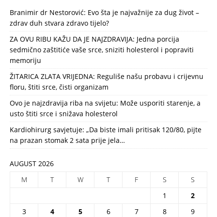
Branimir dr Nestorović: Evo šta je najvažnije za dug život –
zdrav duh stvara zdravo tijelo?
ZA OVU RIBU KAŽU DA JE NAJZDRAVIJA: Jedna porcija
sedmično zaštitiće vaše srce, sniziti holesterol i popraviti
memoriju
ŽITARICA ZLATA VRIJEDNA: Reguliše našu probavu i crijevnu
floru, štiti srce, čisti organizam
Ovo je najzdravija riba na svijetu: Može usporiti starenje, a
usto štiti srce i snižava holesterol
Kardiohirurg savjetuje: „Da biste imali pritisak 120/80, pijte
na prazan stomak 2 sata prije jela…
AUGUST 2026
M
T
W
T
F
S
S
1
2
3
4
5
6
7
8
9