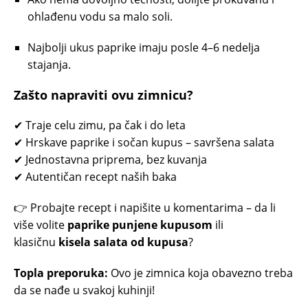
ohlađenu vodu sa malo soli.
Najbolji ukus paprike imaju posle 4–6 nedelja
stajanja.
Zašto napraviti ovu zimnicu?
✔ Traje celu zimu, pa čak i do leta
✔ Hrskave paprike i sočan kupus – savršena salata
✔ Jednostavna priprema, bez kuvanja
✔ Autentičan recept naših baka
👉 Probajte recept i napišite u komentarima – da li
više volite
paprike punjene kupusom
ili
klasičnu
kisela salata od kupusa
?
Topla preporuka:
Ovo je zimnica koja obavezno treba
da se nađe u svakoj kuhinji!