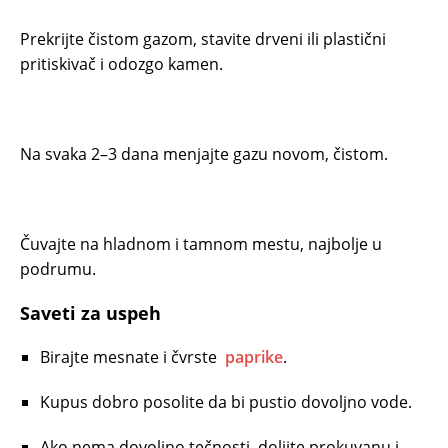
Prekrijte čistom gazom, stavite drveni ili plastični
pritiskivač i odozgo kamen.
Na svaka 2–3 dana menjajte gazu novom, čistom.
Čuvajte na hladnom i tamnom mestu, najbolje u
podrumu.
Saveti za uspeh
Birajte mesnate i čvrste
paprike
.
Kupus dobro posolite da bi pustio dovoljno vode.
Ako nema dovoljno tečnosti, dolijte prokuvanu i