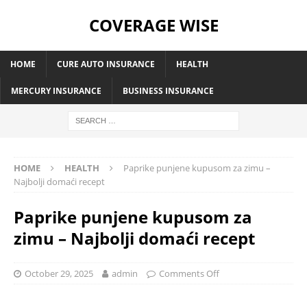
COVERAGE WISE
HOME
CURE AUTO INSURANCE
HEALTH
MERCURY INSURANCE
BUSINESS INSURANCE
HOME
HEALTH
Paprike punjene kupusom za zimu –
Najbolji domaći recept
Paprike punjene kupusom za
zimu – Najbolji domaći recept
October 29, 2025
admin
Comments Off