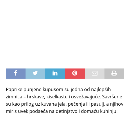
Paprike punjene kupusom su jedna od najlepših
zimnica – hrskave, kiselkaste i osvežavajuće. Savršene
su kao prilog uz kuvana jela, pečenja ili pasulj, a njihov
miris uvek podseća na detinjstvo i domaću kuhinju.