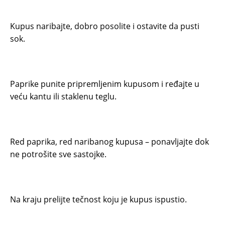
Kupus naribajte, dobro posolite i ostavite da pusti
sok.
Paprike punite pripremljenim kupusom i ređajte u
veću kantu ili staklenu teglu.
Red paprika, red naribanog kupusa – ponavljajte dok
ne potrošite sve sastojke.
Na kraju prelijte tečnost koju je kupus ispustio.