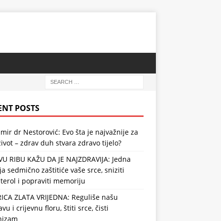
ENT POSTS
mir dr Nestorović: Evo šta je najvažnije za
ivot – zdrav duh stvara zdravo tijelo?
VU RIBU KAŽU DA JE NAJZDRAVIJA: Jedna
ja sedmično zaštitiće vaše srce, sniziti
terol i popraviti memoriju
RICA ZLATA VRIJEDNA: Reguliše našu
vu i crijevnu floru, štiti srce, čisti
nizam