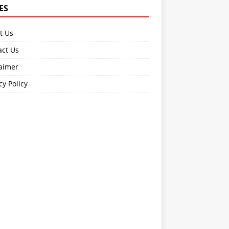
ES
t Us
act Us
laimer
cy Policy