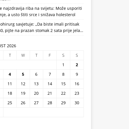
e najzdravija riba na svijetu: Može usporiti
nje, a usto štiti srce i snižava holesterol
ohirurg savjetuje: „Da biste imali pritisak
0, pijte na prazan stomak 2 sata prije jela…
ST 2026
T
W
T
F
S
S
1
2
4
5
6
7
8
9
11
12
13
14
15
16
18
19
20
21
22
23
25
26
27
28
29
30