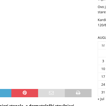
HEALTH
Ovo j
stare
Kardi
120/8
AUGU
M
3
10
17
24
31
« Jul