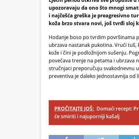
Ljetni period otkriva sve propuste u 
upozoravaju da ono što mnogi smatr
i najčešća greška je preagresivno tur
koža brzo stvara novi, još tvrđi slo
Hodanje boso po tvrdim površinama pop
ubrzava nastanak pukotina. Vrući tuš, 
kože i čini je podložnijom sušenju. P
povećava trenje na petama i ubrzava na
stručnjaci preporučuju svakodnevnu u
preventiva je daleko jednostavnija od l
PROČITAJTE JOŠ:
Domaći recept: Pri
će smiriti i najuporniji kašalj