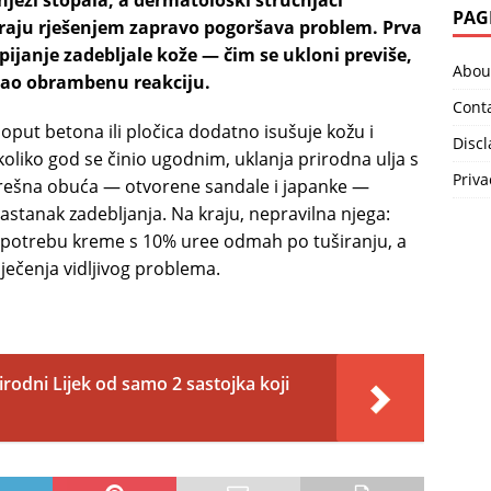
njezi stopala, a dermatološki stručnjaci
PAG
aju rješenjem zapravo pogoršava problem. Prva
pijanje zadebljale kože — čim se ukloni previše,
Abou
j kao obrambenu reakciju.
Cont
ut betona ili pločica dodatno isušuje kožu i
Disc
koliko god se činio ugodnim, uklanja prirodna ulja s
Priva
ogrešna obuća — otvorene sandale i japanke —
stanak zadebljanja. Na kraju, nepravilna njega:
potrebu kreme s 10% uree odmah po tuširanju, a
iječenja vidljivog problema.
rodni Lijek od samo 2 sastojka koji