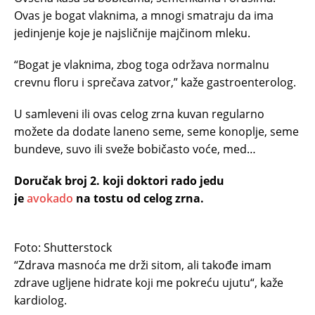
Ovas je bogat vlaknima, a mnogi smatraju da ima
jedinjenje koje je najsličnije majčinom mleku.
“Bogat je vlaknima, zbog toga održava normalnu
crevnu floru i sprečava zatvor,” kaže gastroenterolog.
U samleveni ili ovas celog zrna kuvan regularno
možete da dodate laneno seme, seme konoplje, seme
bundeve, suvo ili sveže bobičasto voće, med…
Doručak broj 2. koji doktori rado jedu
je
avokado
na tostu od celog zrna.
Foto: Shutterstock
“Zdrava masnoća me drži sitom, ali takođe imam
zdrave ugljene hidrate koji me pokreću ujutu“, kaže
kardiolog.