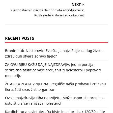
NEXT
7 jednostavnih načina da obnovite zdravlje creva:
Posle nedelju dana radiće kao sat
RECENT POSTS
Branimir dr Nestorović: Evo šta je najvažnije za dug život –
zdrav duh stvara zdravo tijelo?
ZA OVU RIBU KAŽU DA JE NAJZDRAVIJA: Jedna porcija
sedmično zaštitiće vaše srce, sniziti holesterol i popraviti
memoriju
ŽITARICA ZLATA VRIJEDNA: Reguliše našu probavu i crijevnu
floru, štiti srce, čisti organizam
Ovo je najzdravija riba na svijetu: Može usporiti starenje, a
usto štiti srce i snižava holesterol
Kardiohirurg savjetuje: „Da biste imali pritisak 120/80, pijte