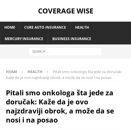
COVERAGE WISE
HOME
CURE AUTO INSURANCE
HEALTH
MERCURY INSURANCE
BUSINESS INSURANCE
HOME
HEALTH
Pitali smo onkologa šta jede za doručak:
Kaže da je ovo najzdraviji obrok, a može da se nosi i na posao
Pitali smo onkologa šta jede za
doručak: Kaže da je ovo
najzdraviji obrok, a može da se
nosi i na posao