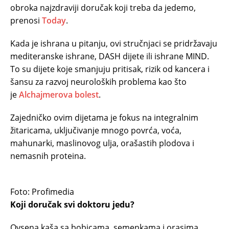
obroka najzdraviji doručak koji treba da jedemo,
prenosi
Today
.
Kada je ishrana u pitanju, ovi stručnjaci se pridržavaju
mediteranske ishrane, DASH dijete ili ishrane MIND.
To su dijete koje smanjuju pritisak, rizik od kancera i
šansu za razvoj neuroloških problema kao što
je
Alchajmerova bolest
.
Zajedničko ovim dijetama je fokus na integralnim
žitaricama, uključivanje mnogo povrća, voća,
mahunarki, maslinovog ulja, orašastih plodova i
nemasnih proteina.
Foto: Profimedia
Koji doručak svi doktoru jedu?
Ovsena kaša sa bobicama, semenkama i orasima.