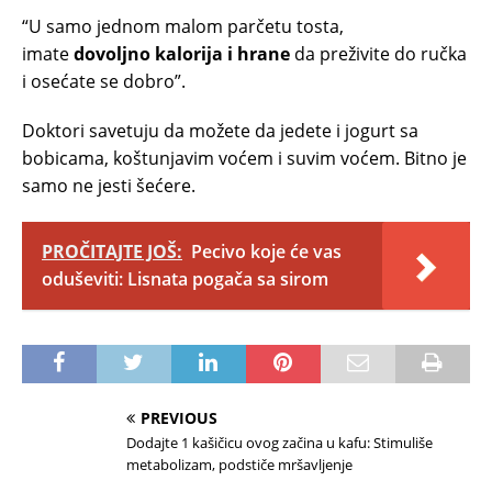
“U samo jednom malom parčetu tosta,
imate
dovoljno kalorija i hrane
da preživite do ručka
i osećate se dobro”.
Doktori savetuju da možete da jedete i jogurt sa
bobicama, koštunjavim voćem i suvim voćem. Bitno je
samo ne jesti šećere.
PROČITAJTE JOŠ:
Pecivo koje će vas
oduševiti: Lisnata pogača sa sirom
PREVIOUS
Dodajte 1 kašičicu ovog začina u kafu: Stimuliše
metabolizam, podstiče mršavljenje