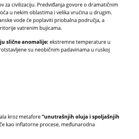
v za civilizaciju. Predviđanja govore o dramatičnim
oća u nekim oblastima i velika vrućina u drugim.
eanske vode će poplaviti priobalna područja, a
ritorije vatrenim bujicama.
u slične anomalije:
ekstremne temperature u
otstavljene su neobičnim padavinama u ruskoj
ala kroz metafore
“unutrašnjih oluja i spoljašnjih
mače kao inflatorne procese, međunarodna