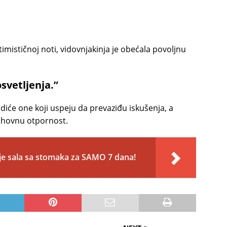
imističnoj noti, vidovnjakinja je obećala povoljnu
svetljenja.”
iće one koji uspeju da prevaziđu iskušenja, a
uhovnu otpornost.
je sala sa stomaka za SAMO 7 dana!