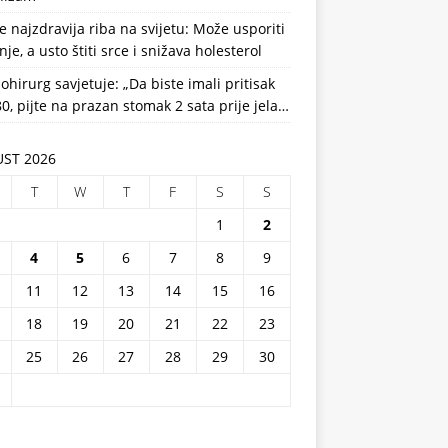
e najzdravija riba na svijetu: Može usporiti
nje, a usto štiti srce i snižava holesterol
ohirurg savjetuje: „Da biste imali pritisak
0, pijte na prazan stomak 2 sata prije jela…
ST 2026
T
W
T
F
S
S
1
2
4
5
6
7
8
9
11
12
13
14
15
16
18
19
20
21
22
23
25
26
27
28
29
30