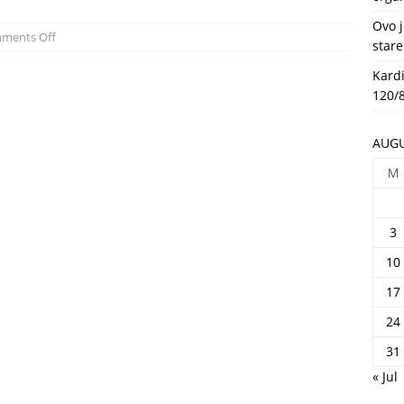
HEALTH
Ovo j
ments Off
stare
Kardi
120/8
AUGU
M
3
10
17
24
31
« Jul