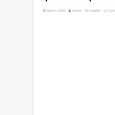
stomak 2 sata prije jela…
April 4, 2026
admin
Health
Com