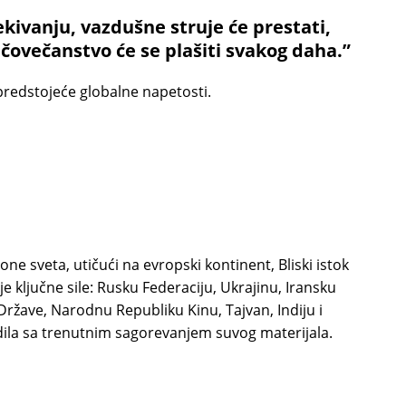
ekivanju, vazdušne struje će prestati,
 čovečanstvo će se plašiti svakog daha.”
predstojeće globalne napetosti.
one sveta, utičući na evropski kontinent, Bliski istok
je ključne sile: Rusku Federaciju, Ukrajinu, Iransku
Države, Narodnu Republiku Kinu, Tajvan, Indiju i
dila sa trenutnim sagorevanjem suvog materijala.