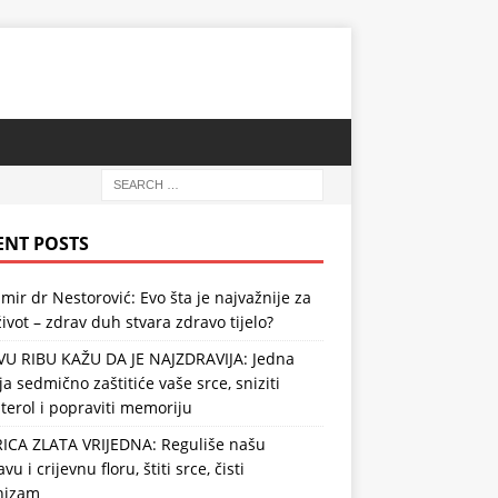
ENT POSTS
mir dr Nestorović: Evo šta je najvažnije za
ivot – zdrav duh stvara zdravo tijelo?
VU RIBU KAŽU DA JE NAJZDRAVIJA: Jedna
ja sedmično zaštitiće vaše srce, sniziti
terol i popraviti memoriju
RICA ZLATA VRIJEDNA: Reguliše našu
vu i crijevnu floru, štiti srce, čisti
nizam