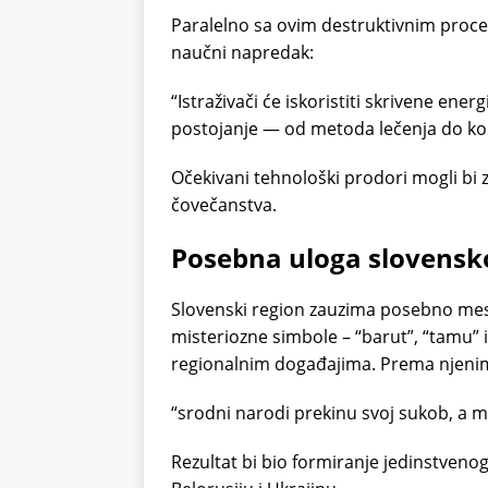
Paralelno sa ovim destruktivnim proces
naučni napredak:
“Istraživači će iskoristiti skrivene ener
postojanje — od metoda lečenja do kom
Očekivani tehnološki prodori mogli bi 
čovečanstva.
Posebna uloga slovensk
Slovenski region zauzima posebno mest
misteriozne simbole – “barut”, “tamu” i 
regionalnim događajima. Prema njenim 
“srodni narodi prekinu svoj sukob, a ml
Rezultat bi bio formiranje jedinstvenog