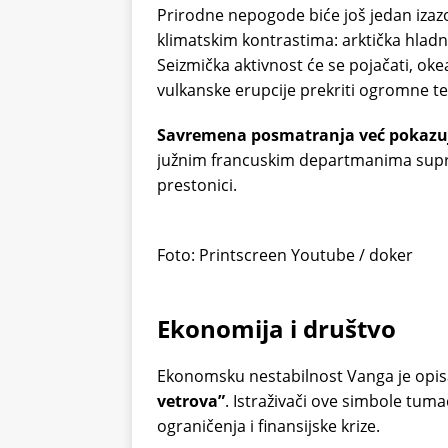
Prirodne nepogode biće još jedan izazo
klimatskim kontrastima: arktička hladn
Seizmička aktivnost će se pojačati, ok
vulkanske erupcije prekriti ogromne te
Savremena posmatranja već pokazuj
južnim francuskim departmanima supr
prestonici.
Foto: Printscreen Youtube / doker
Ekonomija i društvo
Ekonomsku nestabilnost Vanga je opis
vetrova”
. Istraživači ove simbole tu
ograničenja i finansijske krize.