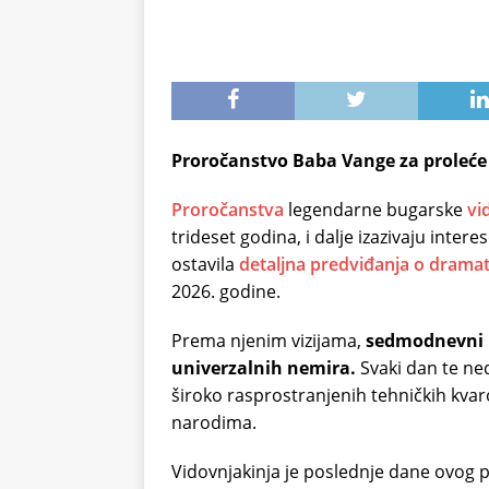
Proročanstvo Baba Vange za proleće 
Proročanstva
legendarne bugarske
vi
trideset godina, i dalje izazivaju inter
ostavila
detaljna predviđanja o drama
2026. godine.
Prema njenim vizijama,
sedmodnevni p
univerzalnih nemira.
Svaki dan te ne
široko rasprostranjenih tehničkih k
narodima.
Vidovnjakinja je poslednje dane ovog 