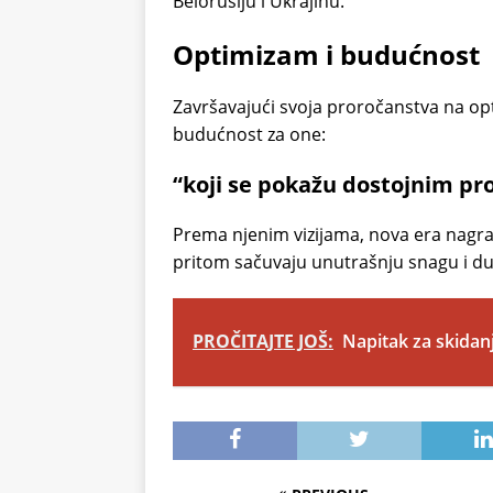
Belorusiju i Ukrajinu.
Optimizam i budućnost
Završavajući svoja proročanstva na opt
budućnost za one:
“koji se pokažu dostojnim pro
Prema njenim vizijama, nova era nagrad
pritom sačuvaju unutrašnju snagu i d
PROČITAJTE JOŠ:
Napitak za skidan