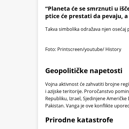
“Planeta će se smrznuti u išč
ptice će prestati da pevaju, a
Takva simbolika odražava njen osećaj 
Foto: Printscreen/youtube/ History
Geopolitičke napetosti
Vojna aktivnost će zahvatiti brojne regi
i azijske teritorije. Proročanstvo pomin
Republiku, Izrael, Sjedinjene Američke 
Pakistan. Vanga je ove konflikte upore
Prirodne katastrofe