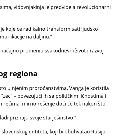
ima, vidovnjakinja je predvidela revolucionarni
gije koje će radikalno transformisati ljudsko
unikacije na daljinu.”
značajno promeniti svakodnevni život i razvoj
og regiona
o u njenim proročanstvima. Vanga je koristila
“zec” – povezujući ih sa političkim ličnostima i
rečima, mirno rešenje doći će tek nakon što:
ađi priznaju svoje starješinstvo.”
 slovenskog entiteta, koji bi obuhvatao Rusiju,