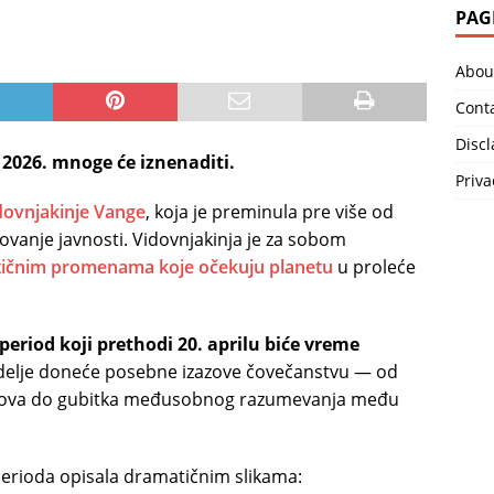
PAG
Abou
Cont
Disc
2026. mnoge će iznenaditi.
Priva
dovnjakinje Vange
, koja je preminula pre više od
esovanje javnosti. Vidovnjakinja je za sobom
tičnim promenama koje očekuju planetu
u proleće
eriod koji prethodi 20. aprilu biće vreme
delje doneće posebne izazove čovečanstvu — od
varova do gubitka međusobnog razumevanja među
perioda opisala dramatičnim slikama: