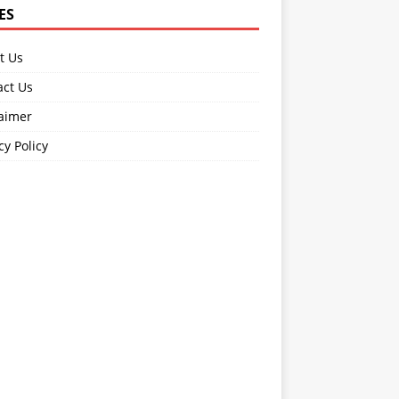
ES
t Us
act Us
laimer
cy Policy