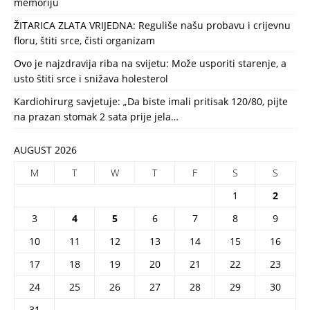
memoriju
ŽITARICA ZLATA VRIJEDNA: Reguliše našu probavu i crijevnu
floru, štiti srce, čisti organizam
Ovo je najzdravija riba na svijetu: Može usporiti starenje, a
usto štiti srce i snižava holesterol
Kardiohirurg savjetuje: „Da biste imali pritisak 120/80, pijte
na prazan stomak 2 sata prije jela…
AUGUST 2026
M
T
W
T
F
S
S
1
2
3
4
5
6
7
8
9
10
11
12
13
14
15
16
17
18
19
20
21
22
23
24
25
26
27
28
29
30
31