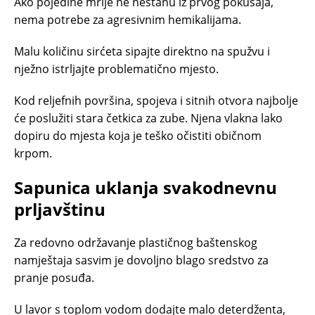
Ako pojedine mrlje ne nestanu iz prvog pokušaja,
nema potrebe za agresivnim hemikalijama.
Malu količinu sirćeta sipajte direktno na spužvu i
nježno istrljajte problematično mjesto.
Kod reljefnih površina, spojeva i sitnih otvora najbolje
će poslužiti stara četkica za zube. Njena vlakna lako
dopiru do mjesta koja je teško očistiti običnom
krpom.
Sapunica uklanja svakodnevnu
prljavštinu
Za redovno održavanje plastičnog baštenskog
namještaja sasvim je dovoljno blago sredstvo za
pranje posuđa.
U lavor s toplom vodom dodajte malo deterdženta,