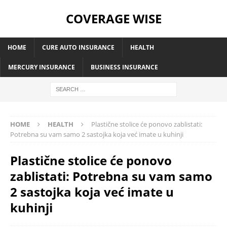
COVERAGE WISE
HOME
CURE AUTO INSURANCE
HEALTH
MERCURY INSURANCE
BUSINESS INSURANCE
HOME
HEALTH
Plastične stolice će ponovo zablistati:
Potrebna su vam samo 2 sastojka koja već imate u kuhinji
Plastične stolice će ponovo
zablistati: Potrebna su vam samo
2 sastojka koja već imate u
kuhinji