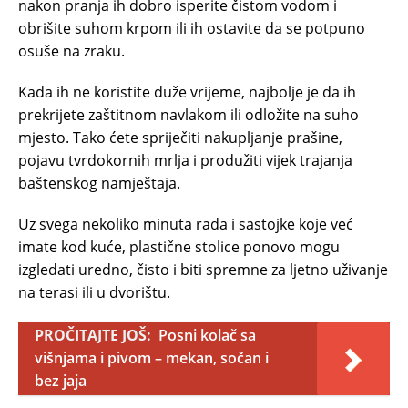
nakon pranja ih dobro isperite čistom vodom i
obrišite suhom krpom ili ih ostavite da se potpuno
osuše na zraku.
Kada ih ne koristite duže vrijeme, najbolje je da ih
prekrijete zaštitnom navlakom ili odložite na suho
mjesto. Tako ćete spriječiti nakupljanje prašine,
pojavu tvrdokornih mrlja i produžiti vijek trajanja
baštenskog namještaja.
Uz svega nekoliko minuta rada i sastojke koje već
imate kod kuće, plastične stolice ponovo mogu
izgledati uredno, čisto i biti spremne za ljetno uživanje
na terasi ili u dvorištu.
PROČITAJTE JOŠ:
Posni kolač sa
višnjama i pivom – mekan, sočan i
bez jaja